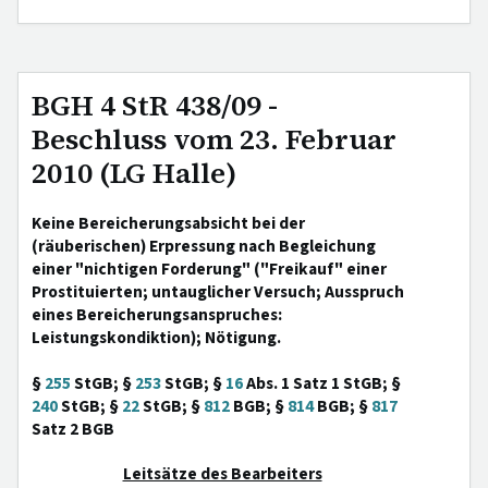
BGH 4 StR 438/09 -
Beschluss vom 23. Februar
2010 (LG Halle)
Keine Bereicherungsabsicht bei der
(räuberischen) Erpressung nach Begleichung
einer "nichtigen Forderung" ("Freikauf" einer
Prostituierten; untauglicher Versuch; Ausspruch
eines Bereicherungsanspruches:
Leistungskondiktion); Nötigung.
§
255
StGB; §
253
StGB; §
16
Abs. 1 Satz 1 StGB; §
240
StGB; §
22
StGB; §
812
BGB; §
814
BGB; §
817
Satz 2 BGB
Leitsätze des Bearbeiters