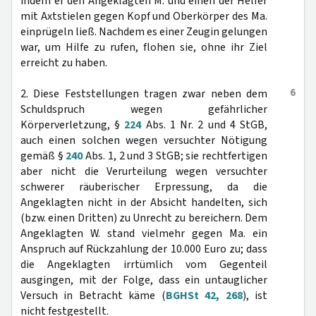
indem er den Angeklagten M. und einen der Helfer
mit Axtstielen gegen Kopf und Oberkörper des Ma.
einprügeln ließ. Nachdem es einer Zeugin gelungen
war, um Hilfe zu rufen, flohen sie, ohne ihr Ziel
erreicht zu haben.
6
2. Diese Feststellungen tragen zwar neben dem
Schuldspruch wegen gefährlicher
Körperverletzung, §
224
Abs. 1 Nr. 2 und 4 StGB,
auch einen solchen wegen versuchter Nötigung
gemäß §
240
Abs. 1, 2 und 3 StGB; sie rechtfertigen
aber nicht die Verurteilung wegen versuchter
schwerer räuberischer Erpressung, da die
Angeklagten nicht in der Absicht handelten, sich
(bzw. einen Dritten) zu Unrecht zu bereichern. Dem
Angeklagten W. stand vielmehr gegen Ma. ein
Anspruch auf Rückzahlung der 10.000 Euro zu; dass
die Angeklagten irrtümlich vom Gegenteil
ausgingen, mit der Folge, dass ein untauglicher
Versuch in Betracht käme (
BGHSt 42, 268
), ist
nicht festgestellt.