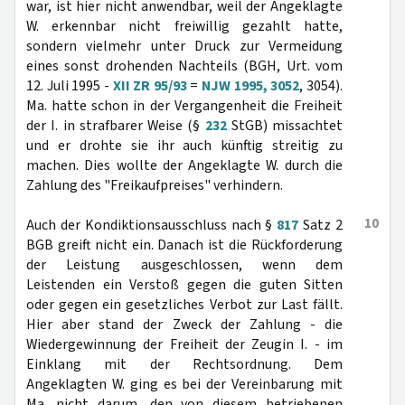
war, ist hier nicht anwendbar, weil der Angeklagte
W. erkennbar nicht freiwillig gezahlt hatte,
sondern vielmehr unter Druck zur Vermeidung
eines sonst drohenden Nachteils (BGH, Urt. vom
12. Juli 1995 -
XII ZR 95/93
=
NJW 1995, 3052
, 3054).
Ma. hatte schon in der Vergangenheit die Freiheit
der I. in strafbarer Weise (§
232
StGB) missachtet
und er drohte sie ihr auch künftig streitig zu
machen. Dies wollte der Angeklagte W. durch die
Zahlung des "Freikaufpreises" verhindern.
10
Auch der Kondiktionsausschluss nach §
817
Satz 2
BGB greift nicht ein. Danach ist die Rückforderung
der Leistung ausgeschlossen, wenn dem
Leistenden ein Verstoß gegen die guten Sitten
oder gegen ein gesetzliches Verbot zur Last fällt.
Hier aber stand der Zweck der Zahlung - die
Wiedergewinnung der Freiheit der Zeugin I. - im
Einklang mit der Rechtsordnung. Dem
Angeklagten W. ging es bei der Vereinbarung mit
Ma. nicht darum, den von diesem betriebenen