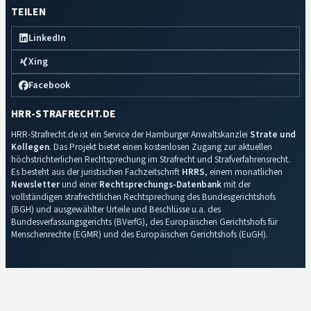
TEILEN
LinkedIn
Xing
Facebook
HRR-STRAFRECHT.DE
HRR-Strafrecht.de ist ein Service der Hamburger Anwaltskanzlei
Strate und
Kollegen
. Das Projekt bietet einen kostenlosen Zugang zur aktuellen
höchstrichterlichen Rechtsprechung im Strafrecht und Strafverfahrensrecht.
Es besteht aus der juristischen Fachzeitschrift
HRRS
, einem monatlichen
Newsletter
und einer
Rechtsprechungs-Datenbank
mit der
vollständigen strafrechtlichen Rechtsprechung des Bundesgerichtshofs
(BGH) und ausgewählter Urteile und Beschlüsse u.a. des
Bundesverfassungsgerichts (BVerfG), des Europäischen Gerichtshofs für
Menschenrechte (EGMR) und des Europäischen Gerichtshofs (EuGH).
Impressum
·
Datenschutz