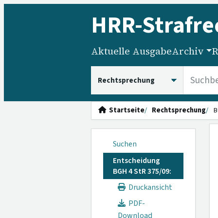
HRR
-Strafre
Aktuelle Ausgabe
Archiv
R
HRRS durchsuchen
Startseite
Rechtsprechung
B
Suchen
Entscheidung
BGH 4 StR 375/09:
Druckansicht
PDF-
Download