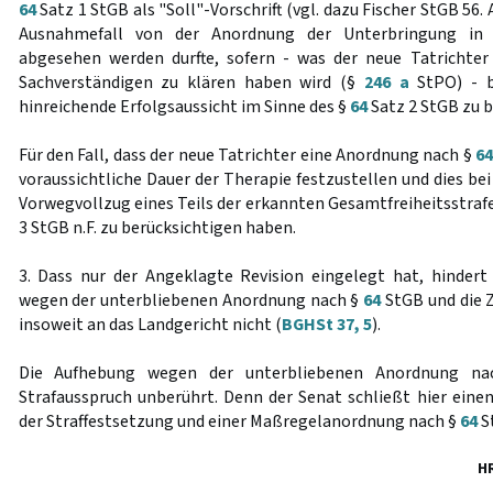
64
Satz 1 StGB als "Soll"-Vorschrift (vgl. dazu Fischer StGB 56. A
Ausnahmefall von der Anordnung der Unterbringung in e
abgesehen werden durfte, sofern - was der neue Tatrichter
Sachverständigen zu klären haben wird (§
246 a
StPO) - b
hinreichende Erfolgsaussicht im Sinne des §
64
Satz 2 StGB zu b
Für den Fall, dass der neue Tatrichter eine Anordnung nach §
6
voraussichtliche Dauer der Therapie festzustellen und dies be
Vorwegvollzug eines Teils der erkannten Gesamtfreiheitsstraf
3 StGB n.F. zu berücksichtigen haben.
3. Dass nur der Angeklagte Revision eingelegt hat, hindert
wegen der unterbliebenen Anordnung nach §
64
StGB und die 
insoweit an das Landgericht nicht (
BGHSt 37, 5
).
Die Aufhebung wegen der unterbliebenen Anordnung n
Strafausspruch unberührt. Denn der Senat schließt hier ei
der Straffestsetzung und einer Maßregelanordnung nach §
64
S
H