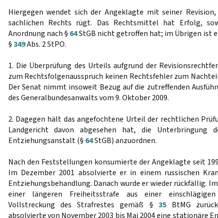
Hiergegen wendet sich der Angeklagte mit seiner Revision,
sachlichen Rechts rügt. Das Rechtsmittel hat Erfolg, so
Anordnung nach §
64
StGB nicht getroffen hat; im Übrigen ist 
§
349
Abs. 2 StPO.
1. Die Überprüfung des Urteils aufgrund der Revisionsrechtf
zum Rechtsfolgenausspruch keinen Rechtsfehler zum Nachtei
Der Senat nimmt insoweit Bezug auf die zutreffenden Ausführu
des Generalbundesanwalts vom 9. Oktober 2009.
2. Dagegen hält das angefochtene Urteil der rechtlichen Prüf
Landgericht davon abgesehen hat, die Unterbringung d
Entziehungsanstalt (§
64
StGB) anzuordnen.
Nach den Feststellungen konsumierte der Angeklagte seit 1997
Im Dezember 2001 absolvierte er in einem russischen Kra
Entziehungsbehandlung. Danach wurde er wieder rückfällig. I
einer längeren Freiheitsstrafe aus einer einschlägige
Vollstreckung des Strafrestes gemäß §
35
BtMG zurückg
absolvierte von November 2003 bis Mai 2004 eine stationäre