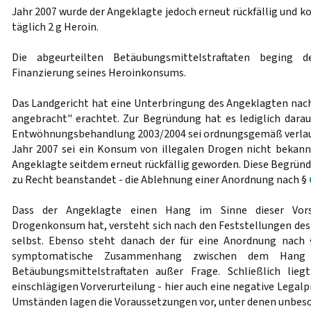
Jahr 2007 wurde der Angeklagte jedoch erneut rückfällig und 
täglich 2 g Heroin.
Die abgeurteilten Betäubungsmittelstraftaten beging 
Finanzierung seines Heroinkonsums.
Das Landgericht hat eine Unterbringung des Angeklagten nac
angebracht" erachtet. Zur Begründung hat es lediglich darauf
Entwöhnungsbehandlung 2003/2004 sei ordnungsgemäß verlauf
Jahr 2007 sei ein Konsum von illegalen Drogen nicht bekann
Angeklagte seitdem erneut rückfällig geworden. Diese Begründu
zu Recht beanstandet - die Ablehnung einer Anordnung nach §
Dass der Angeklagte einen Hang im Sinne dieser Vors
Drogenkonsum hat, versteht sich nach den Feststellungen des
selbst. Ebenso steht danach der für eine Anordnung nach
symptomatische Zusammenhang zwischen dem Hang 
Betäubungsmittelstraftaten außer Frage. Schließlich lie
einschlägigen Vorverurteilung - hier auch eine negative Legal
Umständen lagen die Voraussetzungen vor, unter denen unbesc