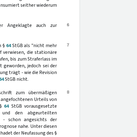
konsumiert seither wiederum
6
der Angeklagte auch zur
7
h §
64
StGB als "nicht mehr
 verwiesen, die stationäre
en, bis zum Straferlass im
t geworden, jedoch sei der
ng trägt - wie die Revision
64
StGB nicht.
8
chrift zum übermäßigen
 angefochtenen Urteils von
 §
64
StGB vorausgesetzte
und den abgeurteilten
gt - schon angesichts der
prognose nahe. Unter diesen
hadet der Neufassung des §