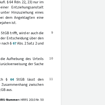
ufl. § 64 Rdn. 22, 23) nur im
iner Entziehungsanstalt
 unter Hinzuziehung eines
ei dem Angeklagten eine
ejahen ist.
9
4
StGB trifft, wird er auch die
i der Entscheidung über den
e nach §
67
Abs. 2 Satz 2 und
10
 die Aufhebung des Urteils
Zurückverweisung der Sache
11
ach §
64
StGB lässt den
nen Zusammenhang zwischen
tGB aus.
RRS-Nummer:
HRRS 2010 Nr. 50