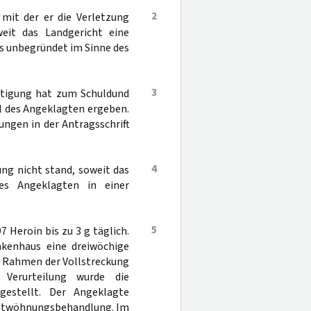
2
 mit der er die Verletzung
weit das Landgericht eine
es unbegründet im Sinne des
3
ertigung hat zum Schuldund
l des Angeklagten ergeben.
ngen in der Antragsschrift
4
ung nicht stand, soweit das
es Angeklagten in einer
5
 Heroin bis zu 3 g täglich.
nkenhaus eine dreiwöchige
m Rahmen der Vollstreckung
n Verurteilung wurde die
estellt. Der Angeklagte
 Entwöhnungsbehandlung. Im