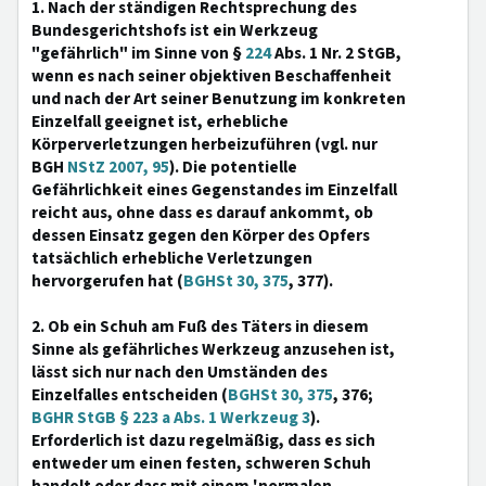
1. Nach der ständigen Rechtsprechung des
Bundesgerichtshofs ist ein Werkzeug
"gefährlich" im Sinne von §
224
Abs. 1 Nr. 2 StGB,
wenn es nach seiner objektiven Beschaffenheit
und nach der Art seiner Benutzung im konkreten
Einzelfall geeignet ist, erhebliche
Körperverletzungen herbeizuführen (vgl. nur
BGH
NStZ 2007, 95
). Die potentielle
Gefährlichkeit eines Gegenstandes im Einzelfall
reicht aus, ohne dass es darauf ankommt, ob
dessen Einsatz gegen den Körper des Opfers
tatsächlich erhebliche Verletzungen
hervorgerufen hat (
BGHSt 30, 375
, 377).
2. Ob ein Schuh am Fuß des Täters in diesem
Sinne als gefährliches Werkzeug anzusehen ist,
lässt sich nur nach den Umständen des
Einzelfalles entscheiden (
BGHSt 30, 375
, 376;
BGHR StGB § 223 a Abs. 1 Werkzeug 3
).
Erforderlich ist dazu regelmäßig, dass es sich
entweder um einen festen, schweren Schuh