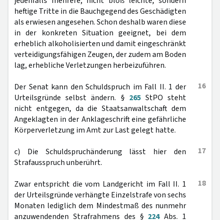
jedenfalls mehrere, nicht bloß leichte, sondern
heftige Tritte in die Bauchgegend des Geschädigten
als erwiesen angesehen. Schon deshalb waren diese
in der konkreten Situation geeignet, bei dem
erheblich alkoholisierten und damit eingeschränkt
verteidigungsfähigen Zeugen, der zudem am Boden
lag, erhebliche Verletzungen herbeizuführen.
16
Der Senat kann den Schuldspruch im Fall II. 1 der
Urteilsgründe selbst ändern. §
265
StPO steht
nicht entgegen, da die Staatsanwaltschaft dem
Angeklagten in der Anklageschrift eine gefährliche
Körperverletzung im Amt zur Last gelegt hatte.
17
c) Die Schuldspruchänderung lässt hier den
Strafausspruch unberührt.
18
Zwar entspricht die vom Landgericht im Fall II. 1
der Urteilsgründe verhängte Einzelstrafe von sechs
Monaten lediglich dem Mindestmaß des nunmehr
anzuwendenden Strafrahmens des §
224
Abs. 1