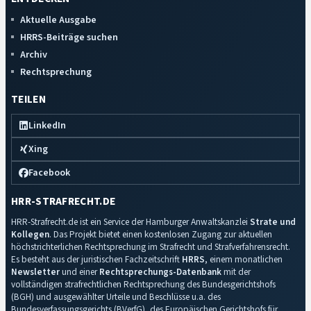
Aktuelle Ausgabe
HRRS-Beiträge suchen
Archiv
Rechtsprechung
TEILEN
LinkedIn
Xing
Facebook
HRR-STRAFRECHT.DE
HRR-Strafrecht.de ist ein Service der Hamburger Anwaltskanzlei
Strate und
Kollegen
. Das Projekt bietet einen kostenlosen Zugang zur aktuellen
höchstrichterlichen Rechtsprechung im Strafrecht und Strafverfahrensrecht.
Es besteht aus der juristischen Fachzeitschrift
HRRS
, einem monatlichen
Newsletter
und einer
Rechtsprechungs-Datenbank
mit der
vollständigen strafrechtlichen Rechtsprechung des Bundesgerichtshofs
(BGH) und ausgewählter Urteile und Beschlüsse u.a. des
Bundesverfassungsgerichts (BVerfG), des Europäischen Gerichtshofs für