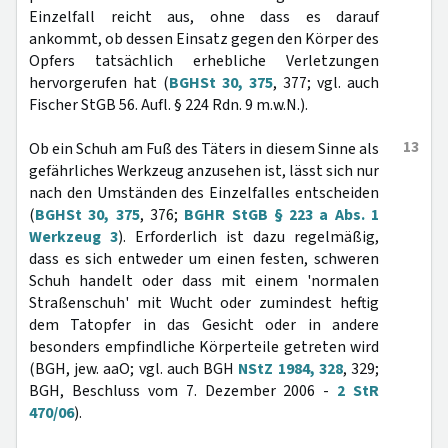
Einzelfall reicht aus, ohne dass es darauf
ankommt, ob dessen Einsatz gegen den Körper des
Opfers tatsächlich erhebliche Verletzungen
hervorgerufen hat (
BGHSt 30, 375
, 377; vgl. auch
Fischer StGB 56. Aufl. § 224 Rdn. 9 m.w.N.).
13
Ob ein Schuh am Fuß des Täters in diesem Sinne als
gefährliches Werkzeug anzusehen ist, lässt sich nur
nach den Umständen des Einzelfalles entscheiden
(
BGHSt 30, 375
, 376;
BGHR StGB § 223 a Abs. 1
Werkzeug 3
). Erforderlich ist dazu regelmäßig,
dass es sich entweder um einen festen, schweren
Schuh handelt oder dass mit einem 'normalen
Straßenschuh' mit Wucht oder zumindest heftig
dem Tatopfer in das Gesicht oder in andere
besonders empfindliche Körperteile getreten wird
(BGH, jew. aaO; vgl. auch BGH
NStZ 1984, 328
, 329;
BGH, Beschluss vom 7. Dezember 2006 -
2 StR
470/06
).