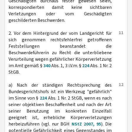
Geschädigten durchaus fester gewesen seien,
korrespondierten damit keine sichtbaren
Verletzungen oder vom Geschädigten
geschilderten Beschwerden.
11
2. Vor dem Hintergrund der vom Landgericht für
sich genommen rechtsfehlerfrei getroffenen
Feststellungen beanstandet die
Beschwerdeführerin zu Recht die unterbliebene
Verurteilung wegen gefährlicher Körperverletzung
im Amt gemäß §
340
Abs. 1, 3 i.V.m. §
224
Abs. 1 Nr. 2
StGB.
12
a) Nach der ständigen Rechtsprechung des
Bundesgerichtshofs ist ein Werkzeug "gefährlich"
im Sinne von §
224
Abs. 1 Nr. 2 StGB, wenn es nach
seiner objektiven Beschaffenheit und nach der Art
seiner Benutzung im konkreten Einzelfall
geeignet ist, erhebliche Körperverletzungen
herbeizuführen (vgl. nur BGH
NStZ 2007, 95
). Die
potentielle Gefährlichkeit eines Gegenstandes im