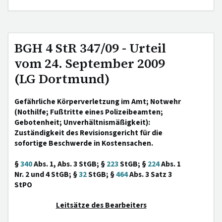
BGH 4 StR 347/09 - Urteil
vom 24. September 2009
(LG Dortmund)
Gefährliche Körperverletzung im Amt; Notwehr
(Nothilfe; Fußtritte eines Polizeibeamten;
Gebotenheit; Unverhältnismäßigkeit):
Zuständigkeit des Revisionsgericht für die
sofortige Beschwerde in Kostensachen.
§
340
Abs. 1, Abs. 3 StGB; §
223
StGB; §
224
Abs. 1
Nr. 2 und 4 StGB; §
32
StGB; §
464
Abs. 3 Satz 3
StPO
Leitsätze des Bearbeiters