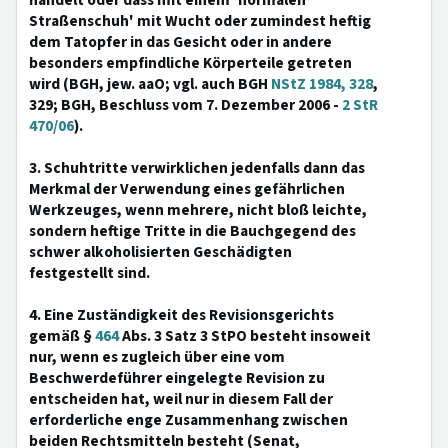
handelt oder dass mit einem 'normalen
Straßenschuh' mit Wucht oder zumindest heftig
dem Tatopfer in das Gesicht oder in andere
besonders empfindliche Körperteile getreten
wird (BGH, jew. aaO; vgl. auch BGH
NStZ 1984, 328
,
329; BGH, Beschluss vom 7. Dezember 2006 -
2 StR
470/06
).
3. Schuhtritte verwirklichen jedenfalls dann das
Merkmal der Verwendung eines gefährlichen
Werkzeuges, wenn mehrere, nicht bloß leichte,
sondern heftige Tritte in die Bauchgegend des
schwer alkoholisierten Geschädigten
festgestellt sind.
4. Eine Zuständigkeit des Revisionsgerichts
gemäß §
464
Abs. 3 Satz 3 StPO besteht insoweit
nur, wenn es zugleich über eine vom
Beschwerdeführer eingelegte Revision zu
entscheiden hat, weil nur in diesem Fall der
erforderliche enge Zusammenhang zwischen
beiden Rechtsmitteln besteht (Senat,