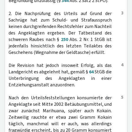
Begründung unzulässig (§
344
Abs. 2 Satz 2 StPO).
3
2. Die Nachprüfung des Urteils auf Grund der
Sachrüge hat zum Schuld- und Strafausspruch
keinen durchgreifenden Rechtsfehler zum Nachteil
des Angeklagten ergeben. Der Tatbestand des
schweren Raubes nach §
250
Abs. 2 Nr. 1 StGB ist
jedenfalls hinsichtlich des letzten Teilaktes des
Geschehens (Wegnahme der Geldtasche) erfüllt.
4
Die Revision hat jedoch insoweit Erfolg, als das
Landgericht es abgelehnt hat, gemäß §
64
StGB die
Unterbringung des Angeklagten in einer
Entziehungsanstalt anzuordnen.
5
Nach den Urteilsfeststellungen konsumierte der
Angeklagte seit Mitte 2002 Betäubungsmittel, und
zwar zunächst Marihuana, später auch Kokain.
Zeitweilig rauchte er etwa zwei Gramm Kokain
täglich, manchmal will er auch, was allerdings
fragwürdig erscheint, bis zu 20 Gramm konsumiert