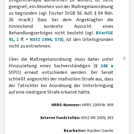
Drogentherapie aufnehmen zu wollen, ist nicht
geeignet, ein Absehen von der Maßregelanordnung
zu begründen (vgl. Fischer StGB 56. Aufl. § 64 Rdn.
26 m.w.N.) Dass bei dem Angeklagten die
hinreichend konkrete Aussicht eines
Behandlungserfolges nicht besteht (vgl.
BVerfGE
91, 1
ff. =
NStZ 1994, 578
), ist den Urteilsgründen
nicht zu entnehmen.
7
Über die Maßregelanordnung muss daher unter
Hinzuziehung eines Sachverständigen (§
246 a
StPO) erneut entschieden werden. Der Senat
schließt angesichts der maßvollen Strafe aus, dass
der Tatrichter bei Anordnung der Unterbringung
auf eine niedrigere Strafe erkannt hätte.
HRRS-Nummer:
HRRS 2009 Nr. 869
Externe Fundstellen:
NStZ-RR 2009, 383
Bearbeiter:
Karsten Gaede