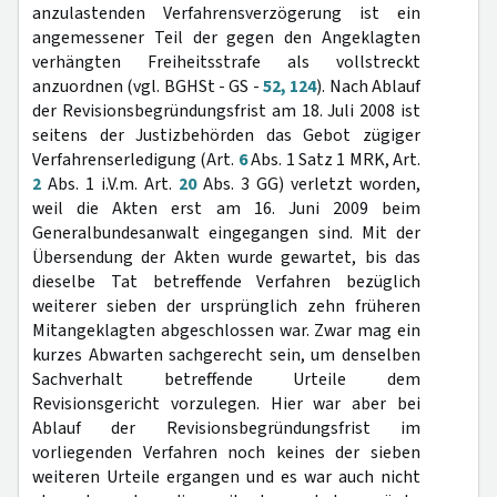
anzulastenden Verfahrensverzögerung ist ein
angemessener Teil der gegen den Angeklagten
verhängten Freiheitsstrafe als vollstreckt
anzuordnen (vgl. BGHSt - GS -
52, 124
). Nach Ablauf
der Revisionsbegründungsfrist am 18. Juli 2008 ist
seitens der Justizbehörden das Gebot zügiger
Verfahrenserledigung (Art.
6
Abs. 1 Satz 1 MRK, Art.
2
Abs. 1 i.V.m. Art.
20
Abs. 3 GG) verletzt worden,
weil die Akten erst am 16. Juni 2009 beim
Generalbundesanwalt eingegangen sind. Mit der
Übersendung der Akten wurde gewartet, bis das
dieselbe Tat betreffende Verfahren bezüglich
weiterer sieben der ursprünglich zehn früheren
Mitangeklagten abgeschlossen war. Zwar mag ein
kurzes Abwarten sachgerecht sein, um denselben
Sachverhalt betreffende Urteile dem
Revisionsgericht vorzulegen. Hier war aber bei
Ablauf der Revisionsbegründungsfrist im
vorliegenden Verfahren noch keines der sieben
weiteren Urteile ergangen und es war auch nicht