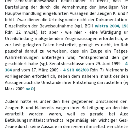
Der Generalbundesanwalt beanstandet zu Recht, dass es
Darstellung der durch die Vernehmung der jeweiligen V
Hauptverhandlung eingeführten Aussagen der Zeugen K. und 
fehlt. Zwar dienen die Urteilsgründe nicht der Dokumentation 
Einzelheiten der Beweisaufnahme (vgl. BGH
wistra 2004, 15
Rdn. 12 m.w.N.). Ist aber - wie hier - eine Würdigung u
Urteilsfindung maßgebenden Zeugenaussagen erforderlich, w
zur Last gelegten Taten bestreitet, genügt es nicht, im R
pauschal darauf zu verweisen, dass ein Zeuge ein Tatges
Wahrnehmungen unterlegen war, "entsprechend den getr
geschildert habe (vgl. Senatsbeschlüsse vom 29. Juni 1999 -
4
384
und vom 17. März 2009 -
4 StR 662/08
Rdn. 7). Vielmehr i
vorliegenden erforderlich, neben dem näheren Inhalt der d
Aussagen auch die Umstände ihrer Entstehung darzustellen (vg
März 2009
aaO
).
Zudem hätte es unter den hier gegebenen Umständen der M
Zeugen K. und N. bereits wegen ihrer Beteiligung an den hier
verurteilt worden waren, weil es gerade bei Au
Betäubungsmittelstrafrechts regelmäßig ein wichtiger Gesi
Zeuge durch seine Aussage in dem gegen ihn selbst gerichtete