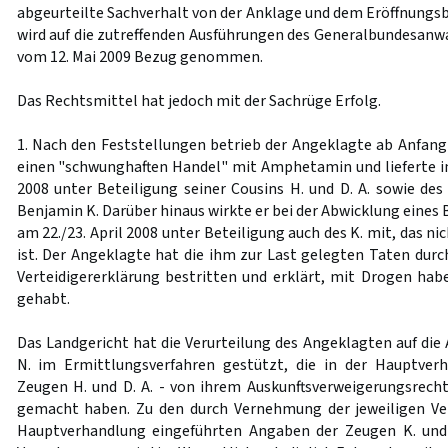
abgeurteilte Sachverhalt von der Anklage und dem Eröffnungsb
wird auf die zutreffenden Ausführungen des Generalbundesanwal
vom 12. Mai 2009 Bezug genommen.
Das Rechtsmittel hat jedoch mit der Sachrüge Erfolg.
1. Nach den Feststellungen betrieb der Angeklagte ab Anfang 
einen "schwunghaften Handel" mit Amphetamin und lieferte i
2008 unter Beteiligung seiner Cousins H. und D. A. sowie de
Benjamin K. Darüber hinaus wirkte er bei der Abwicklung eine
am 22./23. April 2008 unter Beteiligung auch des K. mit, das n
ist. Der Angeklagte hat die ihm zur Last gelegten Taten durc
Verteidigererklärung bestritten und erklärt, mit Drogen hab
gehabt.
Das Landgericht hat die Verurteilung des Angeklagten auf die
N. im Ermittlungsverfahren gestützt, die in der Hauptver
Zeugen H. und D. A. - von ihrem Auskunftsverweigerungsrech
gemacht haben. Zu den durch Vernehmung der jeweiligen V
Hauptverhandlung eingeführten Angaben der Zeugen K. und N