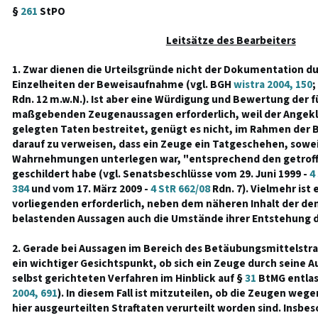
§
261
StPO
Leitsätze des Bearbeiters
1. Zwar dienen die Urteilsgründe nicht der Dokumentation dur
Einzelheiten der Beweisaufnahme (vgl. BGH
wistra 2004, 150
;
Rdn. 12 m.w.N.). Ist aber eine Würdigung und Bewertung der fü
maßgebenden Zeugenaussagen erforderlich, weil der Angekla
gelegten Taten bestreitet, genügt es nicht, im Rahmen der
darauf zu verweisen, dass ein Zeuge ein Tatgeschehen, sowei
Wahrnehmungen unterlegen war, "entsprechend den getroff
geschildert habe (vgl. Senatsbeschlüsse vom 29. Juni 1999 -
4
384
und vom 17. März 2009 -
4 StR 662/08
Rdn. 7). Vielmehr ist 
vorliegenden erforderlich, neben dem näheren Inhalt der de
belastenden Aussagen auch die Umstände ihrer Entstehung d
2. Gerade bei Aussagen im Bereich des Betäubungsmittelstra
ein wichtiger Gesichtspunkt, ob sich ein Zeuge durch seine 
selbst gerichteten Verfahren im Hinblick auf §
31
BtMG entlas
2004, 691
). In diesem Fall ist mitzuteilen, ob die Zeugen wege
hier ausgeurteilten Straftaten verurteilt worden sind. Insbe