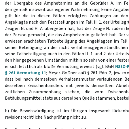
der Übergabe des Amphetamins an die Gebrüder A. im Fe
demgemäß insoweit aus eigener Wahrnehmung keine Angaben
gilt für die in diesen Fällen erfolgten Zahlungen an de
Angeklagte nach den Feststellungen im Fall II. 1. der Urteil
Zeugen N. und H. A. übergeben hat, hat der Zeuge N. zudem k
der Person gemacht, die das Amphetamin geliefert hat. Der v
erwiesen erachteten Tatbeteiligung des Angeklagten im Fall I
seiner Beteiligung an der nicht verfahrensgegenständliche
seine Tatbeteiligung auch in den Fällen II. 1. und 2. der Urtei
den hier gegebenen Umständen mithin so sehr von einer feste
er sich letztlich als bloße Vermutung erweist (vgl. BGH
NStZ-R
§ 261 Vermutung 11
; Meyer-Goßner aaO § 261 Rdn. 2, jew. m.w
dass bei nach demselben Verhaltensmuster verlaufenden B
desselben Zwischenhändlers mit jeweils demselben Abne
zeitlichen Zusammenhang stehen, die vom Zwischenhän
Betäubungsmittel stets aus derselben Quelle stammen, besteh
b) Die Beweiswürdigung ist im Übrigen insgesamt lückenha
revisionsrechtliche Nachprüfung nicht zu.