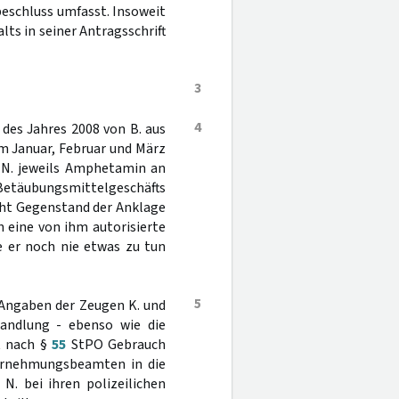
eschluss umfasst. Insoweit
ts in seiner Antragsschrift
3
4
des Jahres 2008 von B. aus
m Januar, Februar und März
s N. jeweils Amphetamin an
s Betäubungsmittelgeschäfts
icht Gegenstand der Anklage
h eine von ihm autorisierte
e er noch nie etwas zu tun
5
 Angaben der Zeugen K. und
handlung - ebenso wie die
t nach §
55
StPO Gebrauch
ernehmungsbeamten in die
. bei ihren polizeilichen