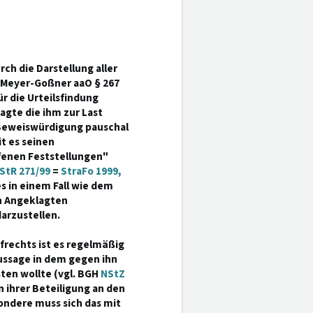
ch die Darstellung aller
 Meyer-Goßner aaO § 267
r die Urteilsfindung
gte die ihm zur Last
 Beweiswürdigung pauschal
t es seinen
enen Feststellungen"
 StR 271/99
=
StraFo 1999,
es in einem Fall wie dem
n Angeklagten
arzustellen.
frechts ist es regelmäßig
Aussage in dem gegen ihn
ten wollte (vgl. BGH
NStZ
n ihrer Beteiligung an den
sondere muss sich das mit