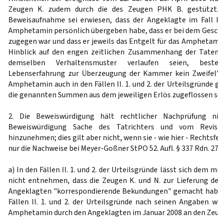
Zeugen K. zudem durch die des Zeugen PHK B. gestützt
Beweisaufnahme sei erwiesen, dass der Angeklagte im Fall II
Amphetamin persönlich übergeben habe, dass er bei dem Gesch
zugegen war und dass er jeweils das Entgelt für das Amphetam
Hinblick auf den engen zeitlichen Zusammenhang der Taten 
demselben Verhaltensmuster verlaufen seien, best
Lebenserfahrung zur Überzeugung der Kammer kein Zweifel"
Amphetamin auch in den Fällen II. 1. und 2. der Urteilsgründe 
die genannten Summen aus dem jeweiligen Erlös zugeflossen s
2. Die Beweiswürdigung hält rechtlicher Nachprüfung n
Beweiswürdigung Sache des Tatrichters und vom Revisio
hinzunehmen; dies gilt aber nicht, wenn sie - wie hier - Rechtsfeh
nur die Nachweise bei Meyer-Goßner StPO 52. Aufl. § 337 Rdn. 27,
a) In den Fällen II. 1. und 2. der Urteilsgründe lässt sich dem
nicht entnehmen, dass die Zeugen K. und N. zur Lieferung 
Angeklagten "korrespondierende Bekundungen" gemacht haben
Fällen II. 1. und 2. der Urteilsgründe nach seinen Angaben 
Amphetamin durch den Angeklagten im Januar 2008 an den Zeuge