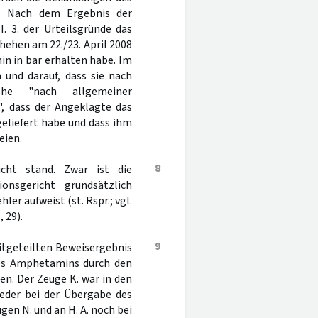
. Nach dem Ergebnis der
. 3. der Urteilsgründe das
ehen am 22./23. April 2008
in in bar erhalten habe. Im
und darauf, dass sie nach
ehe "nach allgemeiner
, dass der Angeklagte das
geliefert habe und dass ihm
eien.
8
icht stand. Zwar ist die
nsgericht grundsätzlich
ler aufweist (st. Rspr.; vgl.
 29).
9
 mitgeteilten Beweisergebnis
des Amphetamins durch den
. Der Zeuge K. war in den
weder bei der Übergabe des
n N. und an H. A. noch bei