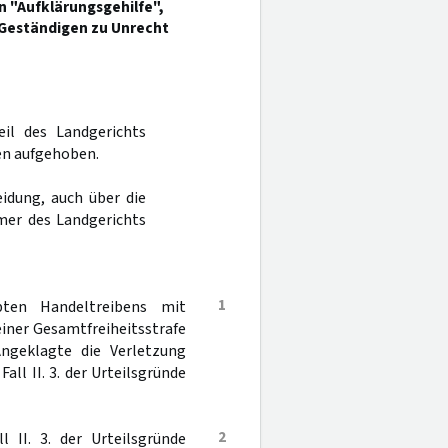
n "Aufklärungsgehilfe",
t Geständigen zu Unrecht
eil des Landgerichts
en aufgehoben.
idung, auch über die
mer des Landgerichts
1
ten Handeltreibens mit
einer Gesamtfreiheitsstrafe
Angeklagte die Verletzung
all II. 3. der Urteilsgründe
2
 II. 3. der Urteilsgründe