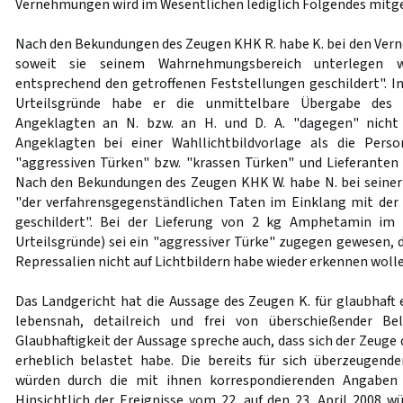
Vernehmungen wird im Wesentlichen lediglich Folgendes mitge
Nach den Bekundungen des Zeugen KHK R. habe K. bei den Vern
soweit sie seinem Wahrnehmungsbereich unterlegen
entsprechend den getroffenen Feststellungen geschildert". In d
Urteilsgründe habe er die unmittelbare Übergabe des
Angeklagten an N. bzw. an H. und D. A. "dagegen" nicht
Angeklagten bei einer Wahllichtbildvorlage als die Person
"aggressiven Türken" bzw. "krassen Türken" und Lieferanten 
Nach den Bekundungen des Zeugen KHK W. habe N. bei sein
"der verfahrensgegenständlichen Taten im Einklang mit der
geschildert". Bei der Lieferung von 2 kg Amphetamin im M
Urteilsgründe) sei ein "aggressiver Türke" zugegen gewesen, 
Repressalien nicht auf Lichtbildern habe wieder erkennen wolle
Das Landgericht hat die Aussage des Zeugen K. für glaubhaft er
lebensnah, detailreich und frei von überschießender Bel
Glaubhaftigkeit der Aussage spreche auch, dass sich der Zeuge
erheblich belastet habe. Die bereits für sich überzeugen
würden durch die mit ihnen korrespondierenden Angaben 
Hinsichtlich der Ereignisse vom 22. auf den 23. April 2008 