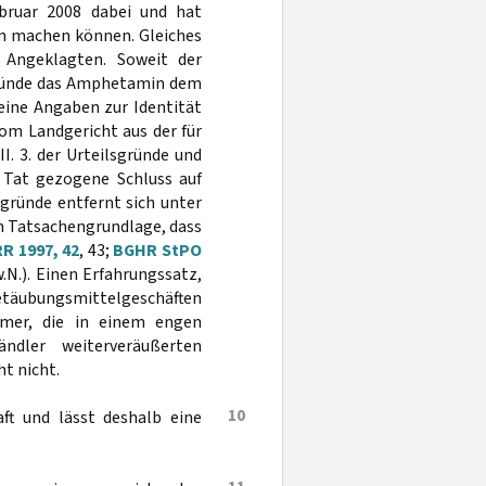
bruar 2008 dabei und hat
 machen können. Gleiches
n Angeklagten. Soweit der
sgründe das Amphetamin dem
eine Angaben zur Identität
om Landgericht aus der für
I. 3. der Urteilsgründe und
n Tat gezogene Schluss auf
lsgründe entfernt sich unter
n Tatsachengrundlage, dass
R 1997, 42
, 43;
BGHR StPO
.N.). Einen Erfahrungssatz,
etäubungsmittelgeschäften
hmer, die in einem engen
dler weiterveräußerten
t nicht.
10
ft und lässt deshalb eine