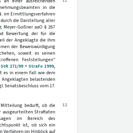
11
 an einer ausreichenden
ernehmungsbeamten in die
N. im Ermittlungsverfahren
durch die Darstellung aller
0
; Meyer-Goßner aaO § 267
nd Bewertung der für die
eil der Angeklagte die ihm
ahmen der Beweiswürdigung
chehen, soweit es seinen
offenen Feststellungen"
 StR 271/99
=
StraFo 1999,
st es in einem Fall wie dem
en Angeklagten belastenden
l. Senatsbeschluss vom 17.
12
itteilung bedurft, ob die
 ausgeurteilten Straftaten
ssagen im Bereich des
chtspunkt ist, ob sich ein
n Verfahren im Hinblick auf