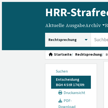
HRR
-Strafre
Aktuelle Ausgabe
Archiv
R
HRRS durchsuchen
Startseite
Rechtsprechung
B
Suchen
Entscheidung
BGH 4 StR 174/09:
Druckansicht
PDF-
Download