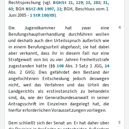
Rechtsprechung (vgl.
BGHSt 21, 229
;
23, 283
;
31,
63
; BGH
NStZ-RR 1997, 22
; BGH, Beschluss vom 1.
Juni 2005 -
1 StR 100/05
).
4
Die Jugendkammer hat zwar eine
Berufungshauptverhandlung durchführen wollen
und deshalb auch den Urteilsspruch äußerlich wie
in einem Berufungsurteil abgefasst; sie hat dabei
aber verkannt, dass ihr in diesem Fall nur eine
Strafgewalt von bis zu vier Jahren Freiheitsstrafe
zugestanden hätte (§§
108
Abs. 3 Satz 1 JGG,
24
Abs. 2 GVG). Dies gefährdet den Bestand der
angefochtenen Entscheidung jedoch deswegen
nicht, weil das Verfahren und das Urteil des
Landgerichts als erstinstanzlich zu behandeln
sind, da, wie der Generalbundesanwalt in seiner
Antragsschrift im Einzelnen dargelegt hat, die
hierfür erforderlichen Voraussetzungen vorliegen.
5
Dem schließt sich der Senat an. Er hat daher über