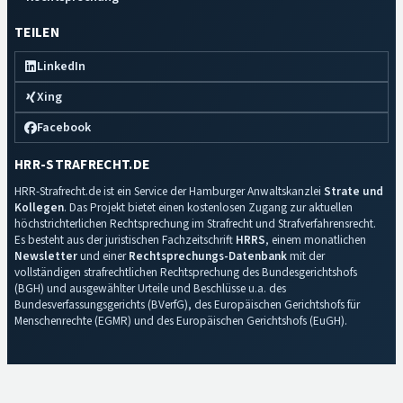
TEILEN
LinkedIn
Xing
Facebook
HRR-STRAFRECHT.DE
HRR-Strafrecht.de ist ein Service der Hamburger Anwaltskanzlei
Strate und
Kollegen
. Das Projekt bietet einen kostenlosen Zugang zur aktuellen
höchstrichterlichen Rechtsprechung im Strafrecht und Strafverfahrensrecht.
Es besteht aus der juristischen Fachzeitschrift
HRRS
, einem monatlichen
Newsletter
und einer
Rechtsprechungs-Datenbank
mit der
vollständigen strafrechtlichen Rechtsprechung des Bundesgerichtshofs
(BGH) und ausgewählter Urteile und Beschlüsse u.a. des
Bundesverfassungsgerichts (BVerfG), des Europäischen Gerichtshofs für
Menschenrechte (EGMR) und des Europäischen Gerichtshofs (EuGH).
Impressum
·
Datenschutz