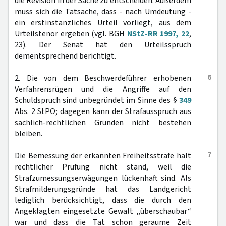
die Revision in der Sache zu entscheiden. Außerdem
muss sich die Tatsache, dass - nach Umdeutung -
ein erstinstanzliches Urteil vorliegt, aus dem
Urteilstenor ergeben (vgl. BGH
NStZ-RR 1997, 22
,
23). Der Senat hat den Urteilsspruch
dementsprechend berichtigt.
6
2. Die von dem Beschwerdeführer erhobenen
Verfahrensrügen und die Angriffe auf den
Schuldspruch sind unbegründet im Sinne des §
349
Abs. 2 StPO; dagegen kann der Strafausspruch aus
sachlich-rechtlichen Gründen nicht bestehen
bleiben.
7
Die Bemessung der erkannten Freiheitsstrafe hält
rechtlicher Prüfung nicht stand, weil die
Strafzumessungserwägungen lückenhaft sind. Als
Strafmilderungsgründe hat das Landgericht
lediglich berücksichtigt, dass die durch den
Angeklagten eingesetzte Gewalt „überschaubar“
war und dass die Tat schon geraume Zeit