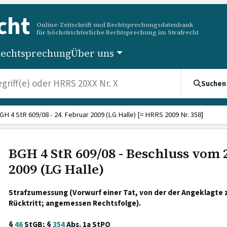
cht
Online-Zeitschrift und Rechtsprechungsdatenbank
für höchstrichterliche Rechtsprechung im Strafrecht
echtsprechung
Über uns
Suchen
GH 4 StR 609/08 - 24. Februar 2009 (LG Halle) [= HRRS 2009 Nr. 358]
BGH 4 StR 609/08 - Beschluss vom 
2009 (LG Halle)
Strafzumessung (Vorwurf einer Tat, von der der Angeklagte 
Rücktritt; angemessen Rechtsfolge).
§
46
StGB; §
354
Abs. 1a StPO