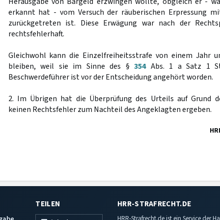
Herausgabe von Bargeld erzwingen wollte, obgleich er - 
erkannt hat - vom Versuch der räuberischen Erpressung mit
zurückgetreten ist. Diese Erwägung war nach der Rechts
rechtsfehlerhaft.
Gleichwohl kann die Einzelfreiheitsstrafe von einem Jahr 
bleiben, weil sie im Sinne des §
354
Abs. 1 a Satz 1 S
Beschwerdeführer ist vor der Entscheidung angehört worden.
2. Im Übrigen hat die Überprüfung des Urteils auf Grund d
keinen Rechtsfehler zum Nachteil des Angeklagten ergeben.
HR
TEILEN
HRR-STRAFRECHT.DE
sgabe
HRR-Strafrecht.de ist ein Service der