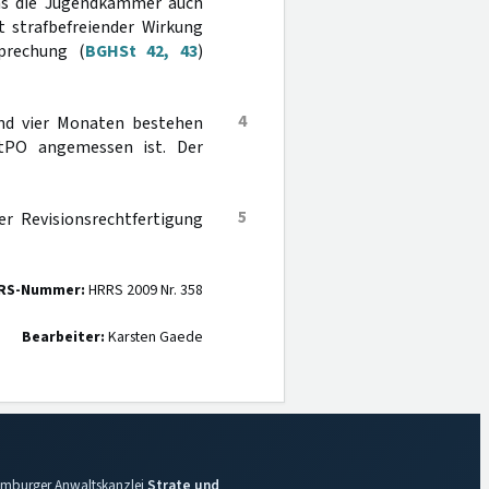
was die Jugendkammer auch
 strafbefreiender Wirkung
prechung (
BGHSt 42, 43
)
4
und vier Monaten bestehen
tPO angemessen ist. Der
5
er Revisionsrechtfertigung
RS-Nummer:
HRRS 2009 Nr. 358
Bearbeiter:
Karsten Gaede
 Hamburger Anwaltskanzlei
Strate und