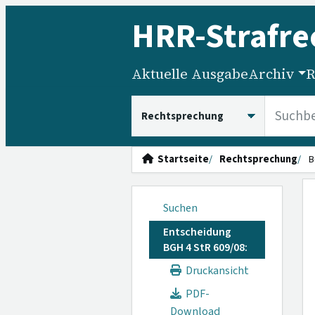
HRR
-Strafre
Aktuelle Ausgabe
Archiv
R
HRRS durchsuchen
Startseite
Rechtsprechung
B
Suchen
Entscheidung
BGH 4 StR 609/08:
Druckansicht
PDF-
Download