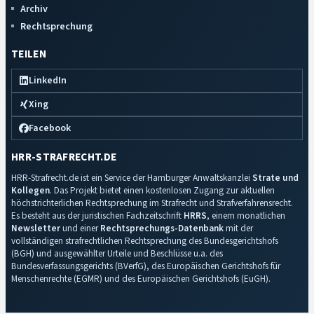
Archiv
Rechtsprechung
TEILEN
LinkedIn
Xing
Facebook
HRR-STRAFRECHT.DE
HRR-Strafrecht.de ist ein Service der Hamburger Anwaltskanzlei
Strate und
Kollegen
. Das Projekt bietet einen kostenlosen Zugang zur aktuellen
höchstrichterlichen Rechtsprechung im Strafrecht und Strafverfahrensrecht.
Es besteht aus der juristischen Fachzeitschrift
HRRS
, einem monatlichen
Newsletter
und einer
Rechtsprechungs-Datenbank
mit der
vollständigen strafrechtlichen Rechtsprechung des Bundesgerichtshofs
(BGH) und ausgewählter Urteile und Beschlüsse u.a. des
Bundesverfassungsgerichts (BVerfG), des Europäischen Gerichtshofs für
Menschenrechte (EGMR) und des Europäischen Gerichtshofs (EuGH).