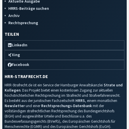
Aktuelle Ausgabe
HRRS-Beiträge suchen
Archiv
Rechtsprechung
TEILEN
LinkedIn
Xing
Facebook
HRR-STRAFRECHT.DE
HRR-Strafrecht.de ist ein Service der Hamburger Anwaltskanzlei
Strate und
Kollegen
. Das Projekt bietet einen kostenlosen Zugang zur aktuellen
höchstrichterlichen Rechtsprechung im Strafrecht und Strafverfahrensrecht.
Es besteht aus der juristischen Fachzeitschrift
HRRS
, einem monatlichen
Newsletter
und einer
Rechtsprechungs-Datenbank
mit der
vollständigen strafrechtlichen Rechtsprechung des Bundesgerichtshofs
(BGH) und ausgewählter Urteile und Beschlüsse u.a. des
Bundesverfassungsgerichts (BVerfG), des Europäischen Gerichtshofs für
Menschenrechte (EGMR) und des Europäischen Gerichtshofs (EuGH).