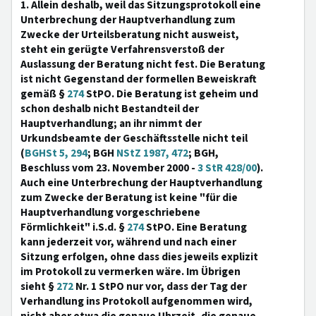
1. Allein deshalb, weil das Sitzungsprotokoll eine
Unterbrechung der Hauptverhandlung zum
Zwecke der Urteilsberatung nicht ausweist,
steht ein gerügte Verfahrensverstoß der
Auslassung der Beratung nicht fest. Die Beratung
ist nicht Gegenstand der formellen Beweiskraft
gemäß §
274
StPO. Die Beratung ist geheim und
schon deshalb nicht Bestandteil der
Hauptverhandlung; an ihr nimmt der
Urkundsbeamte der Geschäftsstelle nicht teil
(
BGHSt 5, 294
; BGH
NStZ 1987, 472
; BGH,
Beschluss vom 23. November 2000 -
3 StR 428/00
).
Auch eine Unterbrechung der Hauptverhandlung
zum Zwecke der Beratung ist keine "für die
Hauptverhandlung vorgeschriebene
Förmlichkeit" i.S.d. §
274
StPO. Eine Beratung
kann jederzeit vor, während und nach einer
Sitzung erfolgen, ohne dass dies jeweils explizit
im Protokoll zu vermerken wäre. Im Übrigen
sieht §
272
Nr. 1 StPO nur vor, dass der Tag der
Verhandlung ins Protokoll aufgenommen wird,