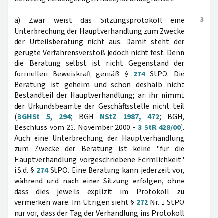
3
a) Zwar weist das Sitzungsprotokoll eine
Unterbrechung der Hauptverhandlung zum Zwecke
der Urteilsberatung nicht aus. Damit steht der
gerügte Verfahrensverstoß jedoch nicht fest. Denn
die Beratung selbst ist nicht Gegenstand der
formellen Beweiskraft gemäß §
274
StPO. Die
Beratung ist geheim und schon deshalb nicht
Bestandteil der Hauptverhandlung; an ihr nimmt
der Urkundsbeamte der Geschäftsstelle nicht teil
(
BGHSt 5, 294
; BGH
NStZ 1987, 472
; BGH,
Beschluss vom 23. November 2000 -
3 StR 428/00
).
Auch eine Unterbrechung der Hauptverhandlung
zum Zwecke der Beratung ist keine "für die
Hauptverhandlung vorgeschriebene Förmlichkeit"
i.S.d. §
274
StPO. Eine Beratung kann jederzeit vor,
während und nach einer Sitzung erfolgen, ohne
dass dies jeweils explizit im Protokoll zu
vermerken wäre. Im Übrigen sieht §
272
Nr. 1 StPO
nur vor, dass der Tag der Verhandlung ins Protokoll