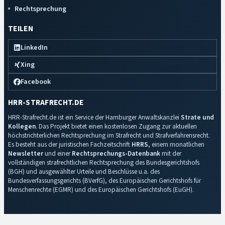
Rechtsprechung
TEILEN
LinkedIn
Xing
Facebook
HRR-STRAFRECHT.DE
HRR-Strafrecht.de ist ein Service der Hamburger Anwaltskanzlei
Strate und
Kollegen
. Das Projekt bietet einen kostenlosen Zugang zur aktuellen
höchstrichterlichen Rechtsprechung im Strafrecht und Strafverfahrensrecht.
Es besteht aus der juristischen Fachzeitschrift
HRRS
, einem monatlichen
Newsletter
und einer
Rechtsprechungs-Datenbank
mit der
vollständigen strafrechtlichen Rechtsprechung des Bundesgerichtshofs
(BGH) und ausgewählter Urteile und Beschlüsse u.a. des
Bundesverfassungsgerichts (BVerfG), des Europäischen Gerichtshofs für
Menschenrechte (EGMR) und des Europäischen Gerichtshofs (EuGH).
Impressum
·
Datenschutz