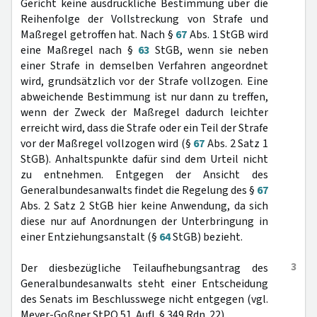
Gericht keine ausdrückliche Bestimmung über die
Reihenfolge der Vollstreckung von Strafe und
Maßregel getroffen hat. Nach §
67
Abs. 1 StGB wird
eine Maßregel nach §
63
StGB, wenn sie neben
einer Strafe in demselben Verfahren angeordnet
wird, grundsätzlich vor der Strafe vollzogen. Eine
abweichende Bestimmung ist nur dann zu treffen,
wenn der Zweck der Maßregel dadurch leichter
erreicht wird, dass die Strafe oder ein Teil der Strafe
vor der Maßregel vollzogen wird (§
67
Abs. 2 Satz 1
StGB). Anhaltspunkte dafür sind dem Urteil nicht
zu entnehmen. Entgegen der Ansicht des
Generalbundesanwalts findet die Regelung des §
67
Abs. 2 Satz 2 StGB hier keine Anwendung, da sich
diese nur auf Anordnungen der Unterbringung in
einer Entziehungsanstalt (§
64
StGB) bezieht.
3
Der diesbezügliche Teilaufhebungsantrag des
Generalbundesanwalts steht einer Entscheidung
des Senats im Beschlusswege nicht entgegen (vgl.
Meyer-Goßner StPO 51. Aufl. § 349 Rdn. 22).