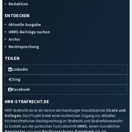
Redaktion
ENTDECKEN
Aktuelle Ausgabe
HRRS-Beiträge suchen
Archiv
Rechtsprechung
TEILEN
LinkedIn
Xing
Facebook
HRR-STRAFRECHT.DE
HRR-Strafrecht.de ist ein Service der Hamburger Anwaltskanzlei
Strate und
Kollegen
. Das Projekt bietet einen kostenlosen Zugang zur aktuellen
höchstrichterlichen Rechtsprechung im Strafrecht und Strafverfahrensrecht.
Es besteht aus der juristischen Fachzeitschrift
HRRS
, einem monatlichen
Newsletter
und einer
Rechtsprechungs-Datenbank
mit der