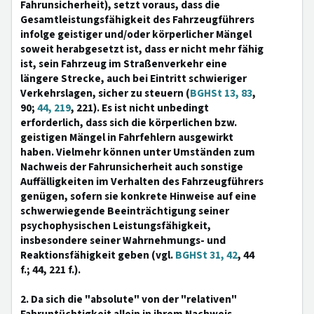
Fahrunsicherheit), setzt voraus, dass die
Gesamtleistungsfähigkeit des Fahrzeugführers
infolge geistiger und/oder körperlicher Mängel
soweit herabgesetzt ist, dass er nicht mehr fähig
ist, sein Fahrzeug im Straßenverkehr eine
längere Strecke, auch bei Eintritt schwieriger
Verkehrslagen, sicher zu steuern (
BGHSt 13, 83
,
90;
44, 219
, 221). Es ist nicht unbedingt
erforderlich, dass sich die körperlichen bzw.
geistigen Mängel in Fahrfehlern ausgewirkt
haben. Vielmehr können unter Umständen zum
Nachweis der Fahrunsicherheit auch sonstige
Auffälligkeiten im Verhalten des Fahrzeugführers
genügen, sofern sie konkrete Hinweise auf eine
schwerwiegende Beeinträchtigung seiner
psychophysischen Leistungsfähigkeit,
insbesondere seiner Wahrnehmungs- und
Reaktionsfähigkeit geben (vgl.
BGHSt 31, 42
, 44
f.; 44, 221 f.).
2. Da sich die "absolute" von der "relativen"