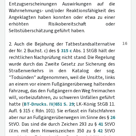
Entzugserscheinungen Auswirkungen auf die
Wahrnehmungs- und/oder Reaktionsfähigkeit des
Angeklagten haben konnten oder etwa zu einer
erhöhten Risikobereitschaft oder
Selbstüberschätzung geführt haben.
16
2. Auch die Bejahung der Tatbestandsalternative
der Nr. 2 Buchst. c) des §
315 c
Abs. 1 StGB hält der
rechtlichen Nachprüfung nicht stand. Die Regelung
wurde durch das Zweite Gesetz zur Sicherung des
Straßenverkehrs in den Katalog der sog.
"Todsünden" aufgenommen, weil die Unsitte, links
an einem vor einem Fußgängerüberweg haltenden
Fahrzeug, das den Fußgängern den Weg freimachen
will, vorbeizufahren, zu schweren Unfällen geführt
hatte (
BT-Drucks. IV/651 S. 29
; LK-König StGB 11.
Aufl. § 315 c Rdn. 101). Sie erfasst ein Falschfahren
aber nur an Fußgängerüberwegen im Sinne des §
26
StVO. Das sind die durch Zeichen 293 zu §
41
StVO
i.V.m. mit dem Hinweiszeichen 350 zu §
42
StVO