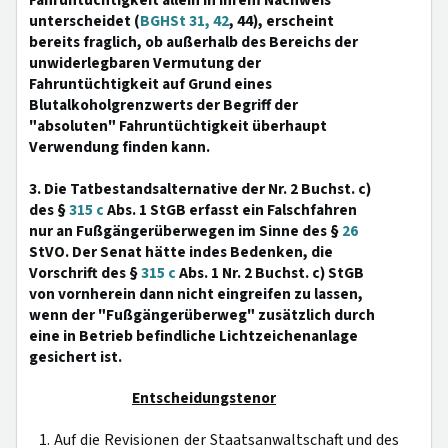
Fahruntüchtigkeit allein in ihrem Nachweis
unterscheidet (
BGHSt 31, 42
, 44), erscheint
bereits fraglich, ob außerhalb des Bereichs der
unwiderlegbaren Vermutung der
Fahruntüchtigkeit auf Grund eines
Blutalkoholgrenzwerts der Begriff der
"absoluten" Fahruntüchtigkeit überhaupt
Verwendung finden kann.
3. Die Tatbestandsalternative der Nr. 2 Buchst. c)
des §
315 c
Abs. 1 StGB erfasst ein Falschfahren
nur an Fußgängerüberwegen im Sinne des §
26
StVO. Der Senat hätte indes Bedenken, die
Vorschrift des §
315 c
Abs. 1 Nr. 2 Buchst. c) StGB
von vornherein dann nicht eingreifen zu lassen,
wenn der "Fußgängerüberweg" zusätzlich durch
eine in Betrieb befindliche Lichtzeichenanlage
gesichert ist.
Entscheidungstenor
1. Auf die Revisionen der Staatsanwaltschaft und des