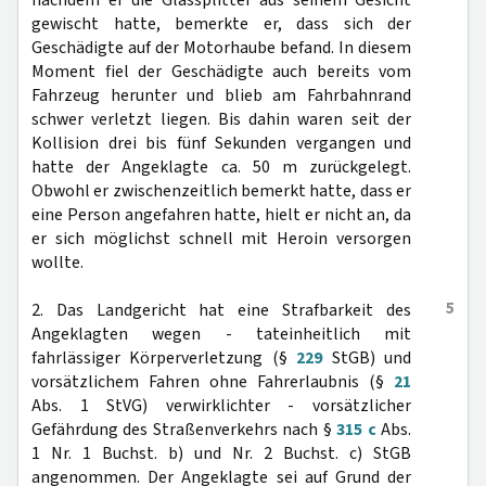
nachdem er die Glassplitter aus seinem Gesicht
gewischt hatte, bemerkte er, dass sich der
Geschädigte auf der Motorhaube befand. In diesem
Moment fiel der Geschädigte auch bereits vom
Fahrzeug herunter und blieb am Fahrbahnrand
schwer verletzt liegen. Bis dahin waren seit der
Kollision drei bis fünf Sekunden vergangen und
hatte der Angeklagte ca. 50 m zurückgelegt.
Obwohl er zwischenzeitlich bemerkt hatte, dass er
eine Person angefahren hatte, hielt er nicht an, da
er sich möglichst schnell mit Heroin versorgen
wollte.
5
2. Das Landgericht hat eine Strafbarkeit des
Angeklagten wegen - tateinheitlich mit
fahrlässiger Körperverletzung (§
229
StGB) und
vorsätzlichem Fahren ohne Fahrerlaubnis (§
21
Abs. 1 StVG) verwirklichter - vorsätzlicher
Gefährdung des Straßenverkehrs nach §
315 c
Abs.
1 Nr. 1 Buchst. b) und Nr. 2 Buchst. c) StGB
angenommen. Der Angeklagte sei auf Grund der