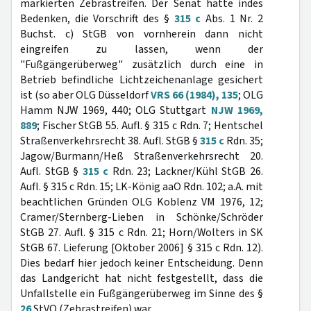
markierten Zebrastreifen. Der Senat hätte indes
Bedenken, die Vorschrift des §
315 c
Abs. 1 Nr. 2
Buchst. c) StGB von vornherein dann nicht
eingreifen zu lassen, wenn der
"Fußgängerüberweg" zusätzlich durch eine in
Betrieb befindliche Lichtzeichenanlage gesichert
ist (so aber OLG Düsseldorf
VRS 66 (1984), 135
; OLG
Hamm NJW 1969, 440; OLG Stuttgart
NJW 1969,
889
; Fischer StGB 55. Aufl. § 315 c Rdn. 7; Hentschel
Straßenverkehrsrecht 38. Aufl. StGB §
315 c
Rdn. 35;
Jagow/Burmann/Heß Straßenverkehrsrecht 20.
Aufl. StGB §
315 c
Rdn. 23; Lackner/Kühl StGB 26.
Aufl. § 315 c Rdn. 15; LK-König aaO Rdn. 102; a.A. mit
beachtlichen Gründen OLG Koblenz VM 1976, 12;
Cramer/Sternberg-Lieben in Schönke/Schröder
StGB 27. Aufl. § 315 c Rdn. 21; Horn/Wolters in SK
StGB 67. Lieferung [Oktober 2006] § 315 c Rdn. 12).
Dies bedarf hier jedoch keiner Entscheidung. Denn
das Landgericht hat nicht festgestellt, dass die
Unfallstelle ein Fußgängerüberweg im Sinne des §
26
StVO (Zebrastreifen) war.