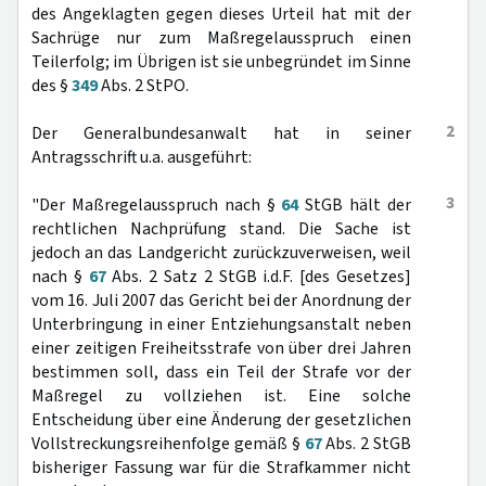
des Angeklagten gegen dieses Urteil hat mit der
Sachrüge nur zum Maßregelausspruch einen
Teilerfolg; im Übrigen ist sie unbegründet im Sinne
des §
349
Abs. 2 StPO.
2
Der Generalbundesanwalt hat in seiner
Antragsschrift u.a. ausgeführt:
3
"Der Maßregelausspruch nach §
64
StGB hält der
rechtlichen Nachprüfung stand. Die Sache ist
jedoch an das Landgericht zurückzuverweisen, weil
nach §
67
Abs. 2 Satz 2 StGB i.d.F. [des Gesetzes]
vom 16. Juli 2007 das Gericht bei der Anordnung der
Unterbringung in einer Entziehungsanstalt neben
einer zeitigen Freiheitsstrafe von über drei Jahren
bestimmen soll, dass ein Teil der Strafe vor der
Maßregel zu vollziehen ist. Eine solche
Entscheidung über eine Änderung der gesetzlichen
Vollstreckungsreihenfolge gemäß §
67
Abs. 2 StGB
bisheriger Fassung war für die Strafkammer nicht