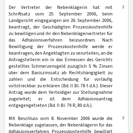
2
Der Vertreter der Nebenklägerin hat mit
Schriftsatz vom 25. September 2006, beim
Landgericht eingegangen am 26. September 2006,
beantragt, der Geschädigten Prozesskostenhilfe
zu bewilligen und ihr den Nebenklägervertreter für
das Adhäsionsverfahren beizuordnen. Nach
Bewilligung der Prozesskostenhilfe werde er
beantragen, den Angeklagten zu verurteilen, an die
Antragstellerin ein in das Ermessen des Gerichts
gestelltes Schmerzensgeld zuzüglich 5 % Zinsen
über dem Basiszinssatz ab Rechtshängigkeit zu
zahlen und die Entscheidung für vorläufig
vollstreckbar zu erklären (Bd. II Bl. 78 f. d.A.). Dieser
Antrag wurde dem Verteidiger zur Stellungnahme
zugeleitet; er ist dem Adhäsionsantrag
entgegengetreten (Bd. II Bl. 79 R, 80 d.A.).
3
Mit Beschluss vom 8. November 2006 wurde die
Nebenklage zugelassen, der Nebenklägerin für das
Adhäsionsverfahren Prozesskostenhilfe bewilligt