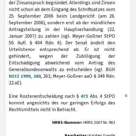
der Zinsanspruch begründet. Allerdings sind Zinsen
nicht schon ab dem Eingang des Schriftsatzes vom
25. September 2006 beim Landgericht (am 26.
September 2006), sondern erst ab der mündlichen
Antragstellung in der Hauptverhandlung (22.
Januar 2007) zu zahlen (vgl. Meyer-Goßner StPO
50. Aufl. § 404 Rdn. 6). Der Senat ändert den
Urteilstenor entsprechend ab. Er ist nicht
gehindert, wegen der Zubilligung der
Entschädigung abweichend vom Antrag des
Generalbundesanwalts zu entscheiden (vgl. BGH
NStZ 1999, 260
, 261; Meyer-Goßner aaO § 349 Rdn.
22 aE).
6
Eine Kostenentscheidung nach §
473
Abs. 4 StPO
kommt angesichts des nur geringen Erfolgs des
Rechtsmittels nicht in Betracht.
HRRS-Nummer:
HRRS 2007 Nr. 983
Bearbeiter:
Karsten Gaede