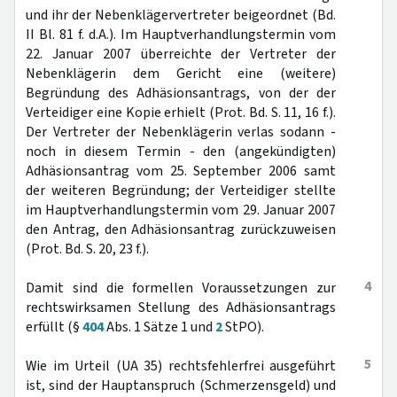
und ihr der Nebenklägervertreter beigeordnet (Bd.
II Bl. 81 f. d.A.). Im Hauptverhandlungstermin vom
22. Januar 2007 überreichte der Vertreter der
Nebenklägerin dem Gericht eine (weitere)
Begründung des Adhäsionsantrags, von der der
Verteidiger eine Kopie erhielt (Prot. Bd. S. 11, 16 f.).
Der Vertreter der Nebenklägerin verlas sodann -
noch in diesem Termin - den (angekündigten)
Adhäsionsantrag vom 25. September 2006 samt
der weiteren Begründung; der Verteidiger stellte
im Hauptverhandlungstermin vom 29. Januar 2007
den Antrag, den Adhäsionsantrag zurückzuweisen
(Prot. Bd. S. 20, 23 f.).
4
Damit sind die formellen Voraussetzungen zur
rechtswirksamen Stellung des Adhäsionsantrags
erfüllt (§
404
Abs. 1 Sätze 1 und
2
StPO).
5
Wie im Urteil (UA 35) rechtsfehlerfrei ausgeführt
ist, sind der Hauptanspruch (Schmerzensgeld) und