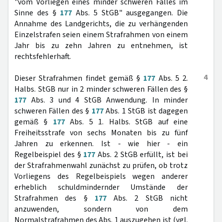
"vom Vorliegen eines minder schweren Falles im
Sinne des §
177
Abs. 5 StGB" ausgegangen. Die
Annahme des Landgerichts, die zu verhängenden
Einzelstrafen seien einem Strafrahmen von einem
Jahr bis zu zehn Jahren zu entnehmen, ist
rechtsfehlerhaft.
4
Dieser Strafrahmen findet gemäß §
177
Abs. 5 2.
Halbs. StGB nur in 2 minder schweren Fällen des §
177
Abs. 3 und 4 StGB Anwendung. In minder
schweren Fällen des §
177
Abs. 1 StGB ist dagegen
gemäß §
177
Abs. 5 1. Halbs. StGB auf eine
Freiheitsstrafe von sechs Monaten bis zu fünf
Jahren zu erkennen. Ist - wie hier - ein
Regelbeispiel des §
177
Abs. 2 StGB erfüllt, ist bei
der Strafrahmenwahl zunächst zu prüfen, ob trotz
Vorliegens des Regelbeispiels wegen anderer
erheblich schuldmindernder Umstände der
Strafrahmen des §
177
Abs. 2 StGB nicht
anzuwenden, sondern von dem
Normalstrafrahmen des Abs. 1 auszugehen ist (vgl.