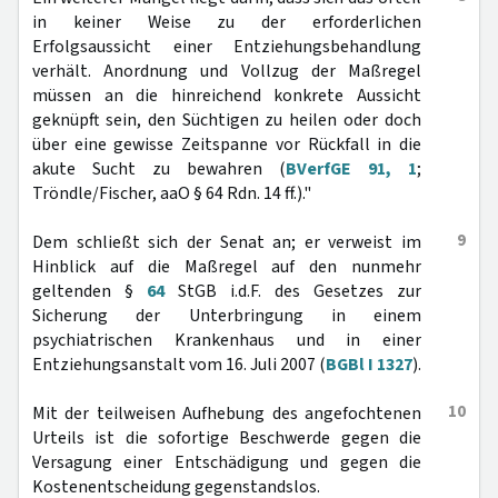
in keiner Weise zu der erforderlichen
Erfolgsaussicht einer Entziehungsbehandlung
verhält. Anordnung und Vollzug der Maßregel
müssen an die hinreichend konkrete Aussicht
geknüpft sein, den Süchtigen zu heilen oder doch
über eine gewisse Zeitspanne vor Rückfall in die
akute Sucht zu bewahren (
BVerfGE 91, 1
;
Tröndle/Fischer, aaO § 64 Rdn. 14 ff.)."
9
Dem schließt sich der Senat an; er verweist im
Hinblick auf die Maßregel auf den nunmehr
geltenden §
64
StGB i.d.F. des Gesetzes zur
Sicherung der Unterbringung in einem
psychiatrischen Krankenhaus und in einer
Entziehungsanstalt vom 16. Juli 2007 (
BGBl I 1327
).
10
Mit der teilweisen Aufhebung des angefochtenen
Urteils ist die sofortige Beschwerde gegen die
Versagung einer Entschädigung und gegen die
Kostenentscheidung gegenstandslos.