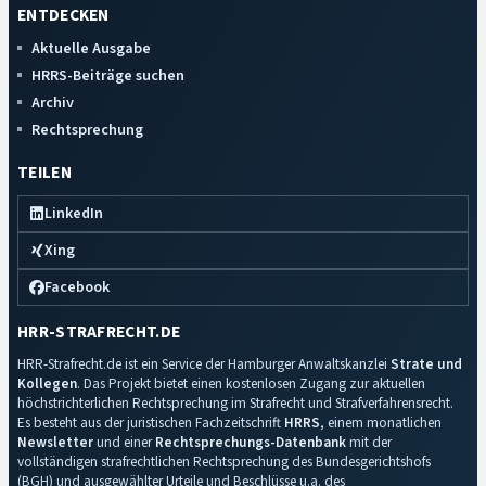
ENTDECKEN
Aktuelle Ausgabe
HRRS-Beiträge suchen
Archiv
Rechtsprechung
TEILEN
LinkedIn
Xing
Facebook
HRR-STRAFRECHT.DE
HRR-Strafrecht.de ist ein Service der Hamburger Anwaltskanzlei
Strate und
Kollegen
. Das Projekt bietet einen kostenlosen Zugang zur aktuellen
höchstrichterlichen Rechtsprechung im Strafrecht und Strafverfahrensrecht.
Es besteht aus der juristischen Fachzeitschrift
HRRS
, einem monatlichen
Newsletter
und einer
Rechtsprechungs-Datenbank
mit der
vollständigen strafrechtlichen Rechtsprechung des Bundesgerichtshofs
(BGH) und ausgewählter Urteile und Beschlüsse u.a. des