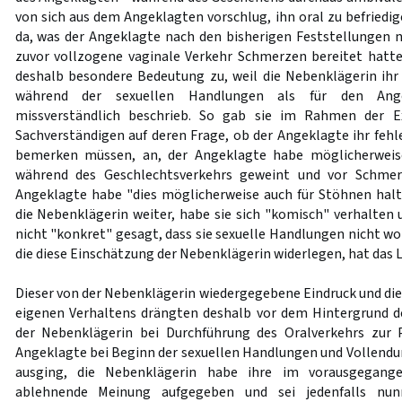
von sich aus dem Angeklagten vorschlug, ihn oral zu befried
da, was der Angeklagte nach den bisherigen Feststellungen ni
zuvor vollzogene vaginale Verkehr Schmerzen bereitet ha
deshalb besondere Bedeutung zu, weil die Nebenklägerin ihr
während der sexuellen Handlungen als für den Ange
missverständlich beschrieb. So gab sie im Rahmen der E
Sachverständigen auf deren Frage, ob der Angeklagte ihr fehl
bemerken müssen, an, der Angeklagte habe möglicherweise
während des Geschlechtsverkehrs geweint und vor Schmer
Angeklagte habe "dies möglicherweise auch für Stöhnen hal
die Nebenklägerin weiter, habe sie sich "komisch" verhalte
nicht "konkret" gesagt, dass sie sexuelle Handlungen nicht wol
die diese Einschätzung der Nebenklägerin widerlegen, hat das L
Dieser von der Nebenklägerin wiedergegebene Eindruck und die 
eigenen Verhaltens drängten deshalb vor dem Hintergrund der
der Nebenklägerin bei Durchführung des Oralverkehrs zur 
Angeklagte bei Beginn der sexuellen Handlungen und Vollendun
ausging, die Nebenklägerin habe ihre im vorausgegang
ablehnende Meinung aufgegeben und sei jedenfalls nu