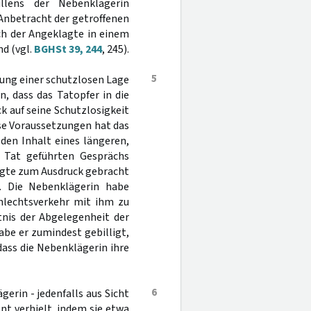
llens der Nebenklägerin
 Anbetracht der getroffenen
ch der Angeklagte in einem
nd (vgl.
BGHSt 39, 244
, 245).
5
ung einer schutzlosen Lage
, dass das Tatopfer in die
k auf seine Schutzlosigkeit
ese Voraussetzungen hat das
 den Inhalt eines längeren,
 Tat geführten Gesprächs
lagte zum Ausdruck gebracht
. Die Nebenklägerin habe
chlechtsverkehr mit ihm zu
tnis der Abgelegenheit der
abe er zumindest gebilligt,
dass die Nebenklägerin ihre
6
erin - jedenfalls aus Sicht
t verhielt, indem sie etwa