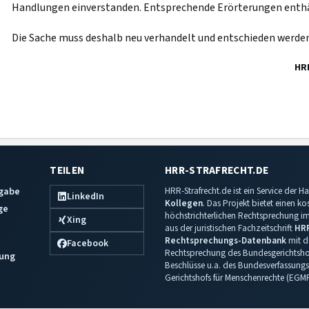
Handlungen einverstanden. Entsprechende Erörterungen enthält
Die Sache muss deshalb neu verhandelt und entschieden werden
HR
TEILEN
HRR-STRAFRECHT.DE
sgabe
HRR-Strafrecht.de ist ein Service der
LinkedIn
Kollegen
. Das Projekt bietet einen k
ge
höchstrichterlichen Rechtsprechung im 
Xing
aus der juristischen Fachzeitschrift
HR
Rechtsprechungs-Datenbank
mit de
Facebook
Rechtsprechung des Bundesgerichtshof
ung
Beschlüsse u.a. des Bundesverfassungs
Gerichtshofs für Menschenrechte (EGM