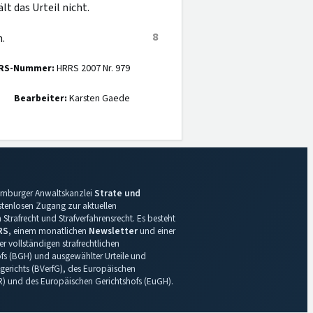
 das Urteil nicht.
8
.
RS-Nummer:
HRRS 2007 Nr. 979
Bearbeiter:
Karsten Gaede
 Hamburger Anwaltskanzlei
Strate und
ostenlosen Zugang zur aktuellen
Strafrecht und Strafverfahrensrecht. Es besteht
RS
, einem monatlichen
Newsletter
und einer
r vollständigen strafrechtlichen
s (BGH) und ausgewählter Urteile und
gerichts (BVerfG), des Europäischen
R) und des Europäischen Gerichtshofs (EuGH).