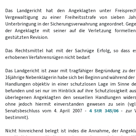
Das Landgericht hat den Angeklagten unter Freispre
Vergewaltigung zu einer Freiheitsstrafe von sieben Jah
Unterbringung in der Sicherungsverwahrung angeordnet. Gegen
der Angeklagte mit seiner auf die Verletzung formelle
gestützten Revision.
Das Rechtsmittel hat mit der Sachrüge Erfolg, so dass e
erhobenen Verfahrensrügen nicht bedarf.
Das Landgericht ist zwar mit tragfähiger Begründung zu de
16jährige Nebenklägerin habe sich bei Beginn und während der
Handlungen objektiv in einer schutzlosen Lage im Sinne d
befunden und sei nur im Hinblick auf ihre Schutzlosigkeit au
überlegenen Angeklagten den sexuellen Handlungen wide
ohne jedoch hiermit einverstanden gewesen zu sein (vg
Senatsbeschluss vom 4. April 2007 -
4 StR 345/06
- zur V
bestimmt).
Nicht hinreichend belegt ist indes die Annahme, der Angekla