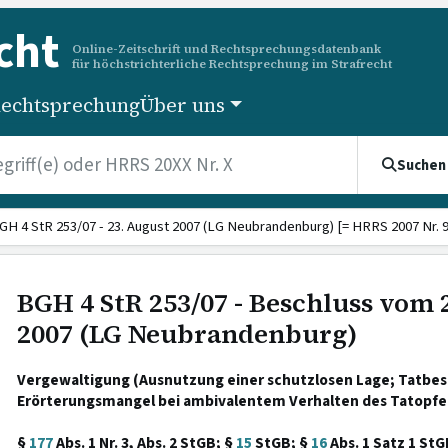
cht
Online-Zeitschrift und Rechtsprechungsdatenbank
für höchstrichterliche Rechtsprechung im Strafrecht
echtsprechung
Über uns
Suchen
GH 4 StR 253/07 - 23. August 2007 (LG Neubrandenburg) [= HRRS 2007 Nr. 
BGH 4 StR 253/07 - Beschluss vom 
2007 (LG Neubrandenburg)
Vergewaltigung (Ausnutzung einer schutzlosen Lage; Tatbes
Erörterungsmangel bei ambivalentem Verhalten des Tatopfer
§
177
Abs. 1 Nr. 3, Abs. 2 StGB; §
15
StGB; §
16
Abs. 1 Satz 1 StG