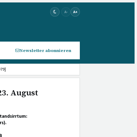
A-
A+
Newsletter abonnieren
979]
23. August
tandsirrtum:
s).
B