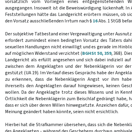
vorsätzlich vom Vorliegen eines entgegenstehenden Wi
ausgegangen. Insoweit ist die Beweiswürdigung lückenhaft. In
Feststellungen hätte das Landgericht erörtern müssen, ob si
den Vorsatz ausschließenden Irrtum nach §
16
Abs. 1 StGB befa
Der subjektive Tatbestand einer Vergewaltigung unter Ausnutz
erfordert zumindest einen bedingten Vorsatz des Täters dahin
sexuellen Handlungen nicht einwilligt und es gerade im Hinblic
auf möglichen Widerstand verzichtet (
BGHSt 50, 359
, 368). Di
Landgericht als erfüllt angesehen und sich dabei indiziell auf
zwischen dem Angeklagten und der Nebenklägerin vor der
gestützt (UA 19). Im Verlauf dieses Gesprächs habe der Angek
zu erkennen, dass die Nebenklägerin Angst vor ihm habe
ihrerseits den Angeklagten darauf hingewiesen, keinen Ges
wollen. Da der Angeklagte trotz dieses Wissens und in Kenn
Örtlichkeit die Nebenklägerin zum Beischlaf gedrängt habe, h
dass er sich über deren Willen hinwegsetzte. Anzeichen dafür, 
Meinung geändert haben könnte, seien nicht ersichtlich.
Hierbei hat die Strafkammer übersehen, dass sich die Nebenkläg
des Angeklagten - während des Geschehens durchaus ambivalen