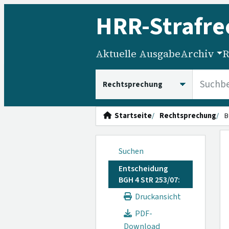
HRR
-Strafre
Aktuelle Ausgabe
Archiv
R
HRRS durchsuchen
Startseite
Rechtsprechung
B
Suchen
Entscheidung
BGH 4 StR 253/07:
Druckansicht
PDF-
Download