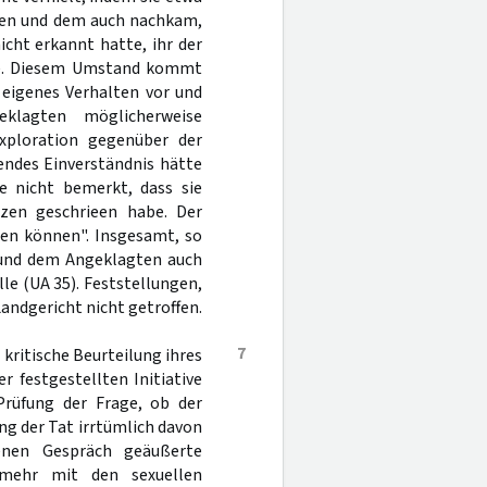
igen und dem auch nachkam,
cht erkannt hatte, ihr der
tte. Diesem Umstand kommt
 eigenes Verhalten vor und
klagten möglicherweise
xploration gegenüber der
endes Einverständnis hätte
 nicht bemerkt, dass sie
zen geschrieen habe. Der
ten können". Insgesamt, so
n und dem Angeklagten auch
le (UA 35). Feststellungen,
andgericht nicht getroffen.
7
kritische Beurteilung ihres
 festgestellten Initiative
Prüfung der Frage, ob der
g der Tat irrtümlich davon
enen Gespräch geäußerte
nmehr mit den sexuellen