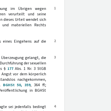
1
chung im Übrigen wegen
ren verurteilt und seine
 dieses Urteil wendet sich
n und materiellen Rechts
2
s eines Eingehens auf die
3
r Überzeugung gelangt, die
 Durchführung der sexuellen
es §
177
Abs. 1 Nr. 3 StGB
s Angst vor dem körperlich
rstandslos nachgekommen,
l.
BGHSt 50, 359
, 364 ff.;
eröffentlichung in BGHSt
4
gte sei jedenfalls bedingt