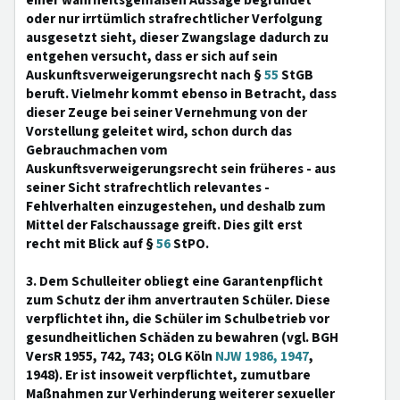
einer wahrheitsgemäßen Aussage begründet
oder nur irrtümlich strafrechtlicher Verfolgung
ausgesetzt sieht, dieser Zwangslage dadurch zu
entgehen versucht, dass er sich auf sein
Auskunftsverweigerungsrecht nach §
55
StGB
beruft. Vielmehr kommt ebenso in Betracht, dass
dieser Zeuge bei seiner Vernehmung von der
Vorstellung geleitet wird, schon durch das
Gebrauchmachen vom
Auskunftsverweigerungsrecht sein früheres - aus
seiner Sicht strafrechtlich relevantes -
Fehlverhalten einzugestehen, und deshalb zum
Mittel der Falschaussage greift. Dies gilt erst
recht mit Blick auf §
56
StPO.
3. Dem Schulleiter obliegt eine Garantenpflicht
zum Schutz der ihm anvertrauten Schüler. Diese
verpflichtet ihn, die Schüler im Schulbetrieb vor
gesundheitlichen Schäden zu bewahren (vgl. BGH
VersR 1955, 742, 743; OLG Köln
NJW 1986, 1947
,
1948). Er ist insoweit verpflichtet, zumutbare
Maßnahmen zur Verhinderung weiterer sexueller