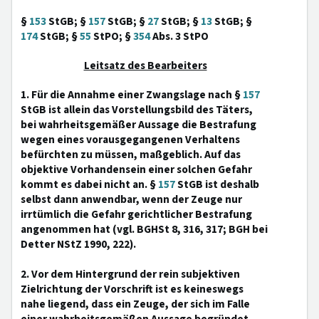
§
153
StGB; §
157
StGB; §
27
StGB; §
13
StGB; §
174
StGB; §
55
StPO; §
354
Abs. 3 StPO
Leitsatz des Bearbeiters
1. Für die Annahme einer Zwangslage nach §
157
StGB ist allein das Vorstellungsbild des Täters,
bei wahrheitsgemäßer Aussage die Bestrafung
wegen eines vorausgegangenen Verhaltens
befürchten zu müssen, maßgeblich. Auf das
objektive Vorhandensein einer solchen Gefahr
kommt es dabei nicht an. §
157
StGB ist deshalb
selbst dann anwendbar, wenn der Zeuge nur
irrtümlich die Gefahr gerichtlicher Bestrafung
angenommen hat (vgl. BGHSt 8, 316, 317; BGH bei
Detter NStZ 1990, 222).
2. Vor dem Hintergrund der rein subjektiven
Zielrichtung der Vorschrift ist es keineswegs
nahe liegend, dass ein Zeuge, der sich im Falle