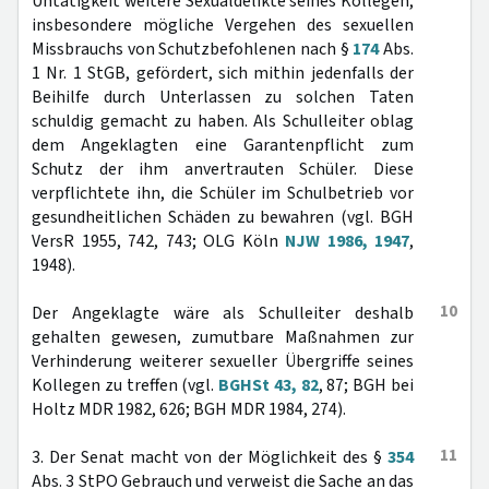
Untätigkeit weitere Sexualdelikte seines Kollegen,
insbesondere mögliche Vergehen des sexuellen
Missbrauchs von Schutzbefohlenen nach §
174
Abs.
1 Nr. 1 StGB, gefördert, sich mithin jedenfalls der
Beihilfe durch Unterlassen zu solchen Taten
schuldig gemacht zu haben. Als Schulleiter oblag
dem Angeklagten eine Garantenpflicht zum
Schutz der ihm anvertrauten Schüler. Diese
verpflichtete ihn, die Schüler im Schulbetrieb vor
gesundheitlichen Schäden zu bewahren (vgl. BGH
VersR 1955, 742, 743; OLG Köln
NJW 1986, 1947
,
1948).
10
Der Angeklagte wäre als Schulleiter deshalb
gehalten gewesen, zumutbare Maßnahmen zur
Verhinderung weiterer sexueller Übergriffe seines
Kollegen zu treffen (vgl.
BGHSt 43, 82
, 87; BGH bei
Holtz MDR 1982, 626; BGH MDR 1984, 274).
11
3. Der Senat macht von der Möglichkeit des §
354
Abs. 3 StPO Gebrauch und verweist die Sache an das