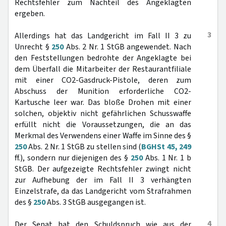
Rechtsfehler zum Nachteil des Angeklagten
ergeben.
3
Allerdings hat das Landgericht im Fall II 3 zu
Unrecht §
250
Abs. 2 Nr. 1 StGB angewendet. Nach
den Feststellungen bedrohte der Angeklagte bei
dem Überfall die Mitarbeiter der Restaurantfiliale
mit einer CO2-Gasdruck-Pistole, deren zum
Abschuss der Munition erforderliche CO2-
Kartusche leer war. Das bloße Drohen mit einer
solchen, objektiv nicht gefährlichen Schusswaffe
erfüllt nicht die Voraussetzungen, die an das
Merkmal des Verwendens einer Waffe im Sinne des §
250
Abs. 2 Nr. 1 StGB zu stellen sind (
BGHSt 45, 249
ff.), sondern nur diejenigen des §
250
Abs. 1 Nr. 1 b
StGB. Der aufgezeigte Rechtsfehler zwingt nicht
zur Aufhebung der im Fall II 3 verhängten
Einzelstrafe, da das Landgericht vom Strafrahmen
des §
250
Abs. 3 StGB ausgegangen ist.
4
Der Senat hat den Schuldspruch wie aus der