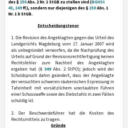
des §
250
Abs. 2 Nr. 1 StGB zu stellen sind (
BGHSt
45, 249
ff.), sondern nur diejenigen des §
250
Abs. 1
Nr. 1 b StGB.
Entscheidungstenor
1. Die Revision des Angeklagten gegen das Urteil des
Landgerichts Magdeburg vom 17. Januar 2007 wird
als unbegründet verworfen, da die Nachprüfung des
Urteils auf Grund der Revisionsrechtfertigung keinen
Rechtsfehler zum Nachteil des Angeklagten
ergeben hat (§
349
Abs. 2 StPO); jedoch wird der
Schuldspruch dahin geändert, dass der Angeklagte
der versuchten schweren räuberischen Erpressung in
Tateinheit mit vorsätzlichem unerlaubten Führen
einer Schusswaffe sowie des Diebstahls in zwei Fällen
schuldig ist.
2. Der Beschwerdeführer hat die Kosten des
Rechtsmittels zu tragen.
Gründe