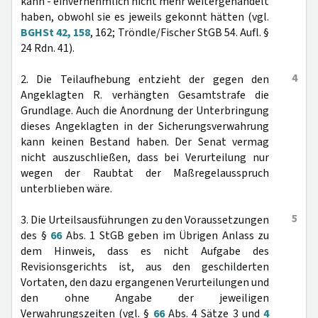
kann - einvernehmlich nicht mehr weitergehandelt
haben, obwohl sie es jeweils gekonnt hätten (vgl.
BGHSt 42, 158
, 162; Tröndle/Fischer StGB 54. Aufl. §
24 Rdn. 41).
4
2. Die Teilaufhebung entzieht der gegen den
Angeklagten R. verhängten Gesamtstrafe die
Grundlage. Auch die Anordnung der Unterbringung
dieses Angeklagten in der Sicherungsverwahrung
kann keinen Bestand haben. Der Senat vermag
nicht auszuschließen, dass bei Verurteilung nur
wegen der Raubtat der Maßregelausspruch
unterblieben wäre.
5
3. Die Urteilsausführungen zu den Voraussetzungen
des §
66
Abs. 1 StGB geben im Übrigen Anlass zu
dem Hinweis, dass es nicht Aufgabe des
Revisionsgerichts ist, aus den geschilderten
Vortaten, den dazu ergangenen Verurteilungen und
den ohne Angabe der jeweiligen
Verwahrungszeiten (vgl. §
66
Abs. 4 Sätze 3 und
4