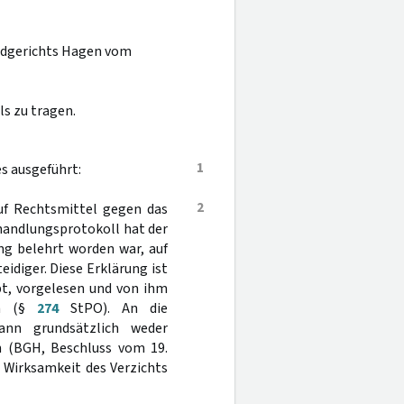
andgerichts Hagen vom
s zu tragen.
1
s ausgeführt:
2
auf Rechtsmittel gegen das
handlungsprotokoll hat der
ng belehrt worden war, auf
eidiger. Diese Erklärung ist
bt, vorgelesen und von ihm
en (§
274
StPO). An die
ann grundsätzlich weder
 (BGH, Beschluss vom 19.
r Wirksamkeit des Verzichts