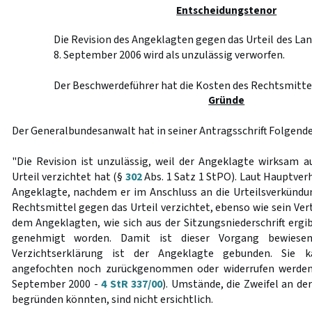
Entscheidungstenor
Die Revision des Angeklagten gegen das Urteil des L
8. September 2006 wird als unzulässig verworfen.
Der Beschwerdeführer hat die Kosten des Rechtsmittel
Gründe
Der Generalbundesanwalt hat in seiner Antragsschrift Folgende
"Die Revision ist unzulässig, weil der Angeklagte wirksam 
Urteil verzichtet hat (§
302
Abs. 1 Satz 1 StPO). Laut Hauptver
Angeklagte, nachdem er im Anschluss an die Urteilsverkündu
Rechtsmittel gegen das Urteil verzichtet, ebenso wie sein Vert
dem Angeklagten, wie sich aus der Sitzungsniederschrift ergi
genehmigt worden. Damit ist dieser Vorgang bewies
Verzichtserklärung ist der Angeklagte gebunden. Sie k
angefochten noch zurückgenommen oder widerrufen werden
September 2000 -
4 StR 337/00
). Umstände, die Zweifel an de
begründen könnten, sind nicht ersichtlich.