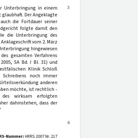
3
er Unterbringung in einem
t glaubhaft. Der Angeklagte
 auch die Fortdauer seiner
ndgericht folgte damit den
die die Unterbringung des
r Anklageschrift vom 2. März
 Unterbringung hingewiesen
d des gesamten Verfahrens
2005, SA Bd. I Bl. 31) und
stfälischen Klinik Schloß
es Schreibens noch immer
 Urteilsverkündung anderen
ben möchte, ist rechtlich -
des wirksam erfolgten
daher dahinstehen, dass der
"
4
RS-Nummer:
HRRS 2007 Nr. 217