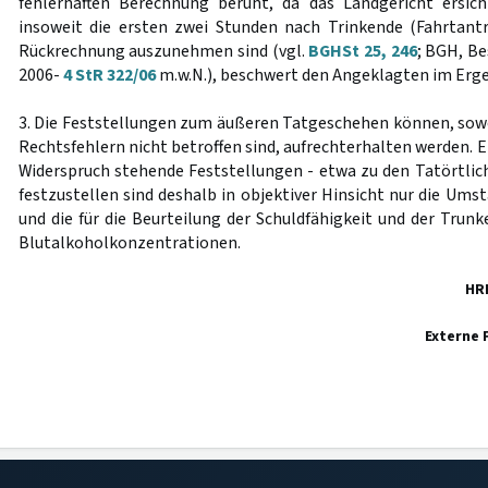
fehlerhaften Berechnung beruht, da das Landgericht ersich
insoweit die ersten zwei Stunden nach Trinkende (Fahrtantr
Rückrechnung auszunehmen sind (vgl.
BGHSt 25, 246
; BGH, B
2006-
4 StR 322/06
m.w.N.), beschwert den Angeklagten im Erge
3. Die Feststellungen zum äußeren Tatgeschehen können, sowe
Rechtsfehlern nicht betroffen sind, aufrechterhalten werden. E
Widerspruch stehende Feststellungen - etwa zu den Tatörtlich
festzustellen sind deshalb in objektiver Hinsicht nur die Um
und die für die Beurteilung der Schuldfähigkeit und der Trunk
Blutalkoholkonzentrationen.
HR
Externe 