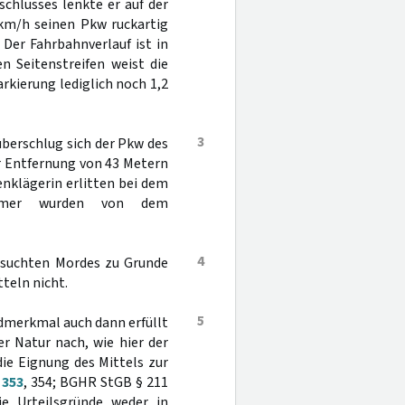
chlusses lenkte er auf der
 km/h seinen Pkw ruckartig
Der Fahrbahnverlauf ist in
n Seitenstreifen weist die
rkierung lediglich noch 1,2
3
 überschlug sich der Pkw des
r Entfernung von 43 Metern
nklägerin erlitten bei dem
nehmer wurden von dem
4
ersuchten Mordes zu Grunde
teln nicht.
5
rdmerkmal auch dann erfüllt
r Natur nach, wie hier der
die Eignung des Mittels zur
 353
, 354; BGHR StGB § 211
ie Urteilsgründe weder in