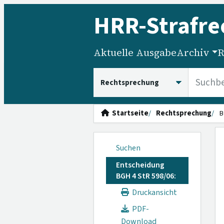
HRR
-Strafre
Aktuelle Ausgabe
Archiv
R
HRRS durchsuchen
Startseite
Rechtsprechung
B
Suchen
Entscheidung
BGH 4 StR 598/06:
Druckansicht
PDF-
Download