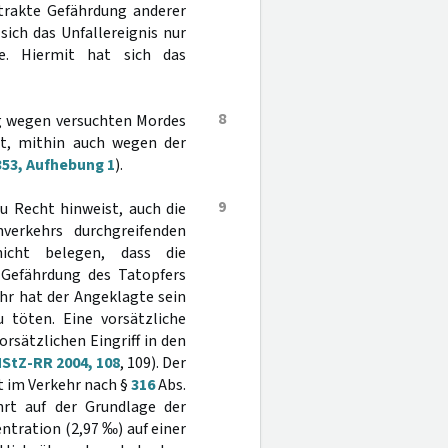
strakte Gefährdung anderer
ich das Unfallereignis nur
e. Hiermit hat sich das
8
ung wegen versuchten Mordes
mt, mithin auch wegen der
53, Aufhebung 1
).
9
u Recht hinweist, auch die
verkehrs durchgreifenden
nicht belegen, dass die
 Gefährdung des Tatopfers
ehr hat der Angeklagte sein
 töten. Eine vorsätzliche
sätzlichen Eingriff in den
StZ-RR 2004, 108
, 109). Der
t im Verkehr nach §
316
Abs.
hrt auf der Grundlage der
tration (2,97 ‰) auf einer