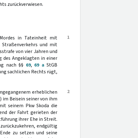
hts zurückverwiesen.
1
Mordes in Tateinheit mit
es Straßenverkehrs und mit
sstrafe von vier Jahren und
g des Angeklagten in einer
ung nach §§
69
,
69 a
StGB
zung sachlichen Rechts rügt,
2
rangegangenem erheblichen
 im Beisein seiner von ihm
 mit seinem Pkw Skoda die
nd der Fahrt gerieten der
führung ihrer Ehe in Streit.
 zurückzukehren, endgültig
 Ende zu setzen und seine