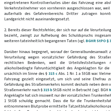
eingetretenen Kontrollverlustes über das Fahrzeug eine ab
Verkehrsteilnehmer von vornherein ausgeschlossen war, weil s
außerhalb des Gefahrenbereichs Dritter zutragen konnt
Landgericht nicht auseinandergesetzt.
2. Bereits dieser Rechtsfehler, der sich nur auf die Verurteil
bezieht, zwingt zur Aufhebung des Schuldspruchs insgesa
weiteren tateinheitlich begangenen Taten (vgl.
BGHR StPO § 3
Darüber hinaus begegnet, worauf der Generalbundesanwalt z
Verurteilung wegen vorsätzlicher Gefährdung des Straßen
rechtlichen Bedenken, weil die Urteilsfeststellungen 
alkoholbedingte Fahruntüchtigkeit des Angeklagten für die
ursächlich im Sinne des §
315 c
Abs. 1 Nr. 1 a StGB war. Vielm
Fahrzeug gezielt eingesetzt, um sich und seine Ehefrau zu
Gefährdung des Straßenverkehrs kommt deshalb neben dem vor
Straßenverkehr nach §
315 b
StGB nicht in Betracht (vgl. BGH
N
Angeklagte hat sich insoweit nur der vorsätzlichen Trunkenhei
1 StGB schuldig gemacht. Dass die für die Trunkenheitsfa
entnommenen Blutprobe ermittelte Tatzeitblutalkoholkonzen