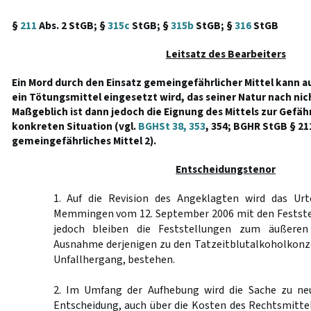
§
211
Abs. 2 StGB; §
315c
StGB; §
315b
StGB; §
316
StGB
Leitsatz des Bearbeiters
Ein Mord durch den Einsatz gemeingefährlicher Mittel kann au
ein Tötungsmittel eingesetzt wird, das seiner Natur nach nic
Maßgeblich ist dann jedoch die Eignung des Mittels zur Gefähr
konkreten Situation (vgl.
BGHSt 38, 353
, 354; BGHR StGB § 211
gemeingefährliches Mittel 2).
Entscheidungstenor
1. Auf die Revision des Angeklagten wird das Urt
Memmingen vom 12. September 2006 mit den Festste
jedoch bleiben die Feststellungen zum äußeren
Ausnahme derjenigen zu den Tatzeitblutalkoholkon
Unfallhergang, bestehen.
2. Im Umfang der Aufhebung wird die Sache zu ne
Entscheidung, auch über die Kosten des Rechtsmittel