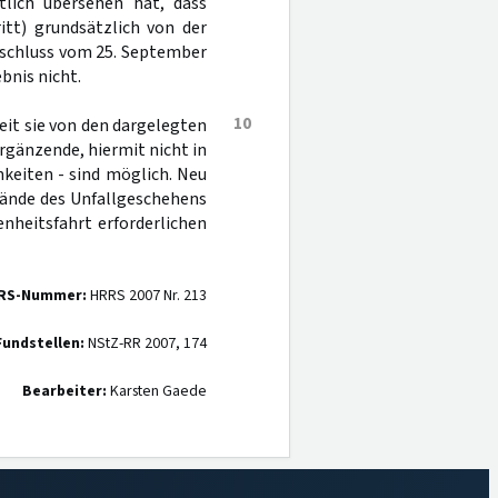
tlich übersehen hat, dass
itt) grundsätzlich von der
eschluss vom 25. September
bnis nicht.
10
it sie von den dargelegten
rgänzende, hiermit nicht in
keiten - sind möglich. Neu
stände des Unfallgeschehens
enheitsfahrt erforderlichen
RS-Nummer:
HRRS 2007 Nr. 213
Fundstellen:
NStZ-RR 2007, 174
Bearbeiter:
Karsten Gaede