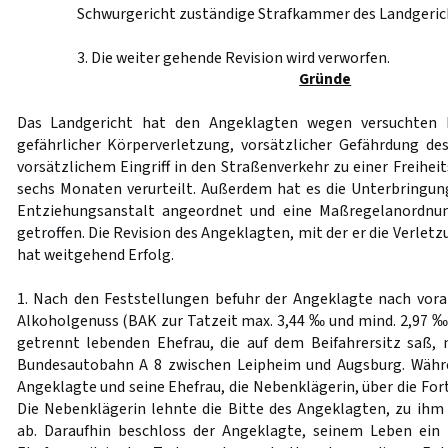
Schwurgericht zuständige Strafkammer des Landgeric
3. Die weiter gehende Revision wird verworfen.
Gründe
Das Landgericht hat den Angeklagten wegen versuchten 
gefährlicher Körperverletzung, vorsätzlicher Gefährdung d
vorsätzlichem Eingriff in den Straßenverkehr zu einer Freiheit
sechs Monaten verurteilt. Außerdem hat es die Unterbringun
Entziehungsanstalt angeordnet und eine Maßregelanordn
getroffen. Die Revision des Angeklagten, mit der er die Verlet
hat weitgehend Erfolg.
1. Nach den Feststellungen befuhr der Angeklagte nach vo
Alkoholgenuss (BAK zur Tatzeit max. 3,44 ‰ und mind. 2,97 ‰)
getrennt lebenden Ehefrau, die auf dem Beifahrersitz saß,
Bundesautobahn A 8 zwischen Leipheim und Augsburg. Währe
Angeklagte und seine Ehefrau, die Nebenklägerin, über die Fort
Die Nebenklägerin lehnte die Bitte des Angeklagten, zu ihm
ab. Daraufhin beschloss der Angeklagte, seinem Leben ein