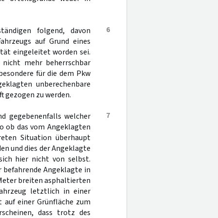
6
ständigen folgend, davon
ahrzeugs auf Grund eines
tät eingeleitet worden sei.
 nicht mehr beherrschbar
sbesondere für die dem Pkw
geklagten unberechenbare
ft gezogen zu werden.
7
nd gegebenenfalls welcher
lso ob das vom Angeklagten
reten Situation überhaupt
en und dies der Angeklagte
ich hier nicht von selbst.
r befahrende Angeklagte in
eter breiten asphaltierten
hrzeug letztlich in einer
t auf einer Grünfläche zum
erscheinen, dass trotz des