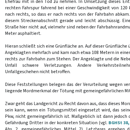
Ehefrau mit in den Tod zu nehmen. In Umsetzung dieses Ents
rechten Fahrspur fahrend bei einer Geschwindigkeit von 120
nach rechts, so dass er nach rechts von der Fahrbahn abkam. 
diesem Streckenabschnitt gerade und leicht abschüssig. Eine
Straße hier nicht auf, vielmehr sind neben der Fahrbahnrandma
Meter asphaltiert.
Hieran schließt sich eine Grünfläche an. Auf dieser Grünfläche
Angeklagten mehrfach und kam nach etwa 108 Metern in eine
rechts zur Fahrbahn zum Stehen. Der Angeklagte und die Nebe
Unfall schwere Verletzungen. Andere Verkehrsteil
Unfallgeschehen nicht betroffen.
Diese Feststellungen belegen das der Verurteilung wegen v
liegende Mordmerkmal der Tötung mit gemeingefährlichen Mit
Zwar geht das Landgericht zu Recht davon aus, dass dieses Mo
sein kann, wenn ein Tötungsmittel eingesetzt wird, das seine
Pkw, nicht gemeingefährlich ist. Maßgeblich ist dann jedoch 
Gefährdung Dritter in der konkreten Situation (vgl.
BGHSt 38,
Abs. 2, gemeingefährliches Mittel 2). Letzteres ergeben d