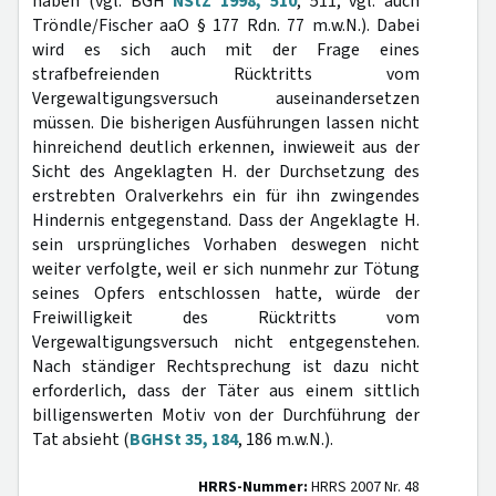
haben (vgl. BGH
NStZ 1998, 510
, 511; vgl. auch
Tröndle/Fischer aaO § 177 Rdn. 77 m.w.N.). Dabei
wird es sich auch mit der Frage eines
strafbefreienden Rücktritts vom
Vergewaltigungsversuch auseinandersetzen
müssen. Die bisherigen Ausführungen lassen nicht
hinreichend deutlich erkennen, inwieweit aus der
Sicht des Angeklagten H. der Durchsetzung des
erstrebten Oralverkehrs ein für ihn zwingendes
Hindernis entgegenstand. Dass der Angeklagte H.
sein ursprüngliches Vorhaben deswegen nicht
weiter verfolgte, weil er sich nunmehr zur Tötung
seines Opfers entschlossen hatte, würde der
Freiwilligkeit des Rücktritts vom
Vergewaltigungsversuch nicht entgegenstehen.
Nach ständiger Rechtsprechung ist dazu nicht
erforderlich, dass der Täter aus einem sittlich
billigenswerten Motiv von der Durchführung der
Tat absieht (
BGHSt 35, 184
, 186 m.w.N.).
HRRS-Nummer:
HRRS 2007 Nr. 48