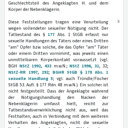
Geschlechtsteil des Angeklagten H. und dem
Körper der Nebenklägerin.
5
Diese Feststellungen tragen eine Verurteilung
wegen vollendeter sexueller Nötigung nicht. Der
Tatbestand des §
177
Abs. 1 StGB erfasst nur
sexuelle Handlungen des Täters oder eines Dritten
"am" Opfer bzw. solche, die das Opfer "am" Täter
oder einem Dritten vornimmt, was jeweils einen
unmittelbaren Körperkontakt voraussetzt (vgl.
BGH
NStZ 1992, 433
m.w.N.;
NStZ 1996, 31
, 32;
NStZ-RR 1997, 292
;
BGHR StGB § 178 Abs. 1
sexuelle Handlung 5
; vgl. auch Tröndle/Fischer
StGB 53. Aufl. § 177 Rdn. 48 m.w.N.). Ein solcher ist
nicht festgestellt. Dass der Angeklagte während
der Nötigungshandlung den Nacken der
Nebenklägerin umfasst hielt, reicht zur
Tatbestandsverwirklichung nicht aus, weil das
Festhalten, auch in Verbindung mit dem weiteren
Verhalten des Angeklagten, nicht die sexuelle