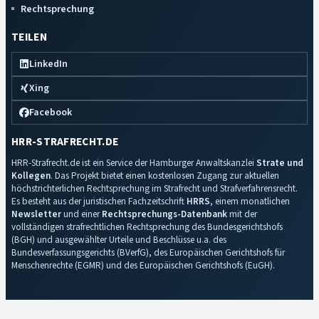
Rechtsprechung
TEILEN
LinkedIn
Xing
Facebook
HRR-STRAFRECHT.DE
HRR-Strafrecht.de ist ein Service der Hamburger Anwaltskanzlei
Strate und
Kollegen
. Das Projekt bietet einen kostenlosen Zugang zur aktuellen
höchstrichterlichen Rechtsprechung im Strafrecht und Strafverfahrensrecht.
Es besteht aus der juristischen Fachzeitschrift
HRRS
, einem monatlichen
Newsletter
und einer
Rechtsprechungs-Datenbank
mit der
vollständigen strafrechtlichen Rechtsprechung des Bundesgerichtshofs
(BGH) und ausgewählter Urteile und Beschlüsse u.a. des
Bundesverfassungsgerichts (BVerfG), des Europäischen Gerichtshofs für
Menschenrechte (EGMR) und des Europäischen Gerichtshofs (EuGH).
Impressum
·
Datenschutz