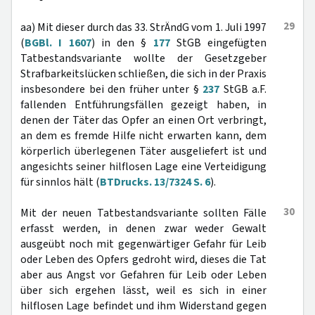
29
aa) Mit dieser durch das 33. StrÄndG vom 1. Juli 1997
(
BGBl. I 1607
) in den §
177
StGB eingefügten
Tatbestandsvariante wollte der Gesetzgeber
Strafbarkeitslücken schließen, die sich in der Praxis
insbesondere bei den früher unter §
237
StGB a.F.
fallenden Entführungsfällen gezeigt haben, in
denen der Täter das Opfer an einen Ort verbringt,
an dem es fremde Hilfe nicht erwarten kann, dem
körperlich überlegenen Täter ausgeliefert ist und
angesichts seiner hilflosen Lage eine Verteidigung
für sinnlos hält (
BTDrucks. 13/7324 S. 6
).
30
Mit der neuen Tatbestandsvariante sollten Fälle
erfasst werden, in denen zwar weder Gewalt
ausgeübt noch mit gegenwärtiger Gefahr für Leib
oder Leben des Opfers gedroht wird, dieses die Tat
aber aus Angst vor Gefahren für Leib oder Leben
über sich ergehen lässt, weil es sich in einer
hilflosen Lage befindet und ihm Widerstand gegen