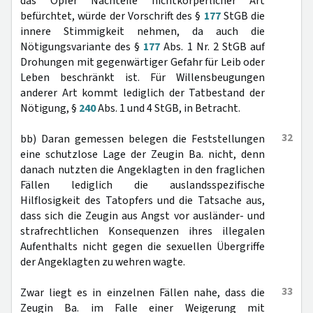
das Opfer Nachteile nichtkörperlicher Art
befürchtet, würde der Vorschrift des §
177
StGB die
innere Stimmigkeit nehmen, da auch die
Nötigungsvariante des §
177
Abs. 1 Nr. 2 StGB auf
Drohungen mit gegenwärtiger Gefahr für Leib oder
Leben beschränkt ist. Für Willensbeugungen
anderer Art kommt lediglich der Tatbestand der
Nötigung, §
240
Abs. 1 und 4 StGB, in Betracht.
32
bb) Daran gemessen belegen die Feststellungen
eine schutzlose Lage der Zeugin Ba. nicht, denn
danach nutzten die Angeklagten in den fraglichen
Fällen lediglich die auslandsspezifische
Hilflosigkeit des Tatopfers und die Tatsache aus,
dass sich die Zeugin aus Angst vor ausländer- und
strafrechtlichen Konsequenzen ihres illegalen
Aufenthalts nicht gegen die sexuellen Übergriffe
der Angeklagten zu wehren wagte.
33
Zwar liegt es in einzelnen Fällen nahe, dass die
Zeugin Ba. im Falle einer Weigerung mit