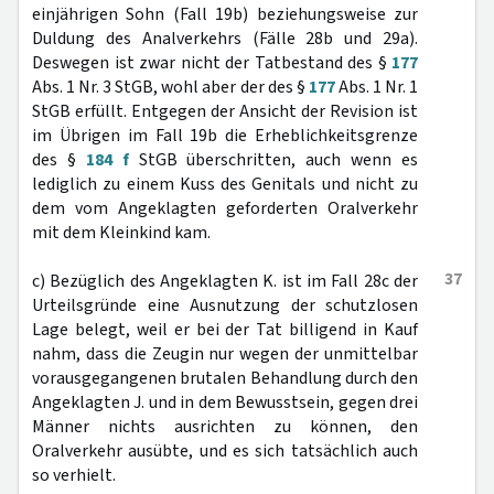
einjährigen Sohn (Fall 19b) beziehungsweise zur
Duldung des Analverkehrs (Fälle 28b und 29a).
Deswegen ist zwar nicht der Tatbestand des §
177
Abs. 1 Nr. 3 StGB, wohl aber der des §
177
Abs. 1 Nr. 1
StGB erfüllt. Entgegen der Ansicht der Revision ist
im Übrigen im Fall 19b die Erheblichkeitsgrenze
des §
184 f
StGB überschritten, auch wenn es
lediglich zu einem Kuss des Genitals und nicht zu
dem vom Angeklagten geforderten Oralverkehr
mit dem Kleinkind kam.
37
c) Bezüglich des Angeklagten K. ist im Fall 28c der
Urteilsgründe eine Ausnutzung der schutzlosen
Lage belegt, weil er bei der Tat billigend in Kauf
nahm, dass die Zeugin nur wegen der unmittelbar
vorausgegangenen brutalen Behandlung durch den
Angeklagten J. und in dem Bewusstsein, gegen drei
Männer nichts ausrichten zu können, den
Oralverkehr ausübte, und es sich tatsächlich auch
so verhielt.