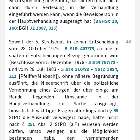
Rechtsprechung anerkannt, dass deren Inhalt auch
dann durch Verlesung in die Verhandlung
eingeführt werden kann, wenn die Beweisperson in
der Hauptverhandlung ausgesagt hat (
BGHSt 20,
160
; BGH
JZ 1987, 315
).
23
Soweit der 5. Strafsenat in seiner Entscheidung
vom 28. Oktober 1975 -
5 StR 407/75
, auf die in
späteren Entscheidungen Bezug genommen wird
(Beschlüsse vom 5. Dezember 1978 -
5 StR 767/78
-
und vom 26. Juli 1983 -
5 StR 310/83
-
NStZ 1984,
211
[Pfeiffer/Miebach]), ohne nähere Begründung
ausführt, die Niederschrift über die polizeiliche
Vernehmung eines Zeugen, der über einige am
Rande liegenden Umstände in der
Hauptverhandlung zur Sache ausgesagt,
hinsichtlich wichtiger Fragen allerdings nach §
55
StPO die Auskunft verweigert habe, hätte nicht
nach §
251
Abs. 2 StPO (a.F.) verlesen werden
dürfen, umso weniger, als die Möglichkeit
bestanden habe, den vernehmenden