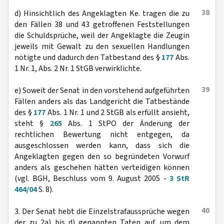
38
d) Hinsichtlich des Angeklagten Ke. tragen die zu
den Fällen 38 und 43 getroffenen Feststellungen
die Schuldsprüche, weil der Angeklagte die Zeugin
jeweils mit Gewalt zu den sexuellen Handlungen
nötigte und dadurch den Tatbestand des §
177
Abs.
1 Nr. 1, Abs. 2 Nr. 1 StGB verwirklichte.
39
e) Soweit der Senat in den vorstehend aufgeführten
Fällen anders als das Landgericht die Tatbestände
des §
177
Abs. 1 Nr. 1 und 2 StGB als erfüllt ansieht,
steht §
265
Abs. 1 StPO der Änderung der
rechtlichen Bewertung nicht entgegen, da
ausgeschlossen werden kann, dass sich die
Angeklagten gegen den so begründeten Vorwurf
anders als geschehen hätten verteidigen können
(vgl. BGH, Beschluss vom 9. August 2005 -
3 StR
464/04
S. 8).
40
3. Der Senat hebt die Einzelstrafaussprüche wegen
der zu 2a) bis d) genannten Taten auf, um dem