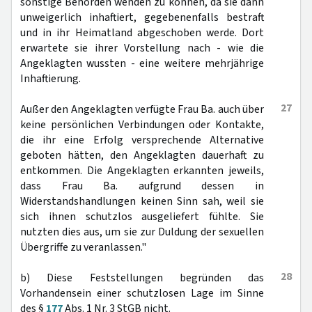
sonstige Behörden wenden zu können, da sie dann
unweigerlich inhaftiert, gegebenenfalls bestraft
und in ihr Heimatland abgeschoben werde. Dort
erwartete sie ihrer Vorstellung nach - wie die
Angeklagten wussten - eine weitere mehrjährige
Inhaftierung.
27
Außer den Angeklagten verfügte Frau Ba. auch über
keine persönlichen Verbindungen oder Kontakte,
die ihr eine Erfolg versprechende Alternative
geboten hätten, den Angeklagten dauerhaft zu
entkommen. Die Angeklagten erkannten jeweils,
dass Frau Ba. aufgrund dessen in
Widerstandshandlungen keinen Sinn sah, weil sie
sich ihnen schutzlos ausgeliefert fühlte. Sie
nutzten dies aus, um sie zur Duldung der sexuellen
Übergriffe zu veranlassen."
28
b) Diese Feststellungen begründen das
Vorhandensein einer schutzlosen Lage im Sinne
des §
177
Abs. 1 Nr. 3 StGB nicht.