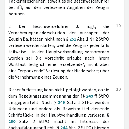
Tatkerngeschehen, soweit es die Beschwerdeführer
betrifft, auf den verlesenen Angaben der Zeugin
beruhen.
19
2. Der Beschwerdeführer J. rügt, die
Vernehmungsniederschriften der Aussagen der
Zeugin Ba. hätten nicht nach §
251
Abs. 1 Nr. 2 StPO
verlesen werden dürfen, weil die Zeugin - jedenfalls
teilweise - in der Hauptverhandlung vernommen
worden sei: Die Vorschrift erlaube nach ihrem
Wortlaut lediglich eine "ersetzende", nicht aber
eine "ergänzende" Verlesung der Niederschrift über
die Vernehmung eines Zeugen.
20
Dieser Auffassung kann nicht gefolgt werden, da sie
dem Regelungszusammenhang der §§
249
ff. StPO
entgegensteht. Nach §
249
Satz 1 StPO werden
Urkunden und andere als Beweismittel dienende
Schriftstücke in der Hauptverhandlung verlesen. §
250
Satz 2 StPO macht im Interesse der
Sachaufklärungspflicht (§
244
Abs. 2 StPO) hiervon