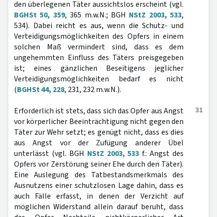
den überlegenen Täter aussichtslos erscheint (vgl.
BGHSt 50, 359
, 365 m.w.N.; BGH
NStZ 2003, 533
,
534). Dabei reicht es aus, wenn die Schutz- und
Verteidigungsmöglichkeiten des Opfers in einem
solchen Maß vermindert sind, dass es dem
ungehemmten Einfluss des Täters preisgegeben
ist; eines gänzlichen Beseitigens jeglicher
Verteidigungsmöglichkeiten bedarf es nicht
(
BGHSt 44, 228
, 231, 232 m.w.N.).
31
Erforderlich ist stets, dass sich das Opfer aus Angst
vor körperlicher Beeinträchtigung nicht gegen den
Täter zur Wehr setzt; es genügt nicht, dass es dies
aus Angst vor der Zufügung anderer Übel
unterlässt (vgl. BGH
NStZ 2003, 533
f.: Angst des
Opfers vor Zerstörung seiner Ehe durch den Täter).
Eine Auslegung des Tatbestandsmerkmals des
Ausnutzens einer schutzlosen Lage dahin, dass es
auch Fälle erfasst, in denen der Verzicht auf
möglichen Widerstand allein darauf beruht, dass