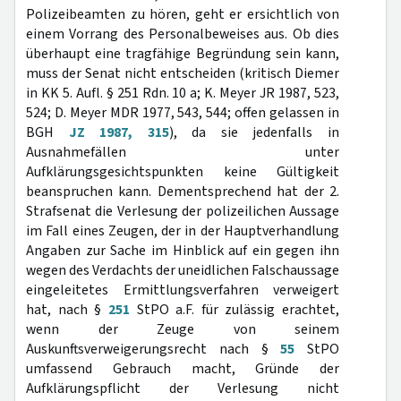
Polizeibeamten zu hören, geht er ersichtlich von
einem Vorrang des Personalbeweises aus. Ob dies
überhaupt eine tragfähige Begründung sein kann,
muss der Senat nicht entscheiden (kritisch Diemer
in KK 5. Aufl. § 251 Rdn. 10 a; K. Meyer JR 1987, 523,
524; D. Meyer MDR 1977, 543, 544; offen gelassen in
BGH
JZ 1987, 315
), da sie jedenfalls in
Ausnahmefällen unter
Aufklärungsgesichtspunkten keine Gültigkeit
beanspruchen kann. Dementsprechend hat der 2.
Strafsenat die Verlesung der polizeilichen Aussage
im Fall eines Zeugen, der in der Hauptverhandlung
Angaben zur Sache im Hinblick auf ein gegen ihn
wegen des Verdachts der uneidlichen Falschaussage
eingeleitetes Ermittlungsverfahren verweigert
hat, nach §
251
StPO a.F. für zulässig erachtet,
wenn der Zeuge von seinem
Auskunftsverweigerungsrecht nach §
55
StPO
umfassend Gebrauch macht, Gründe der
Aufklärungspflicht der Verlesung nicht