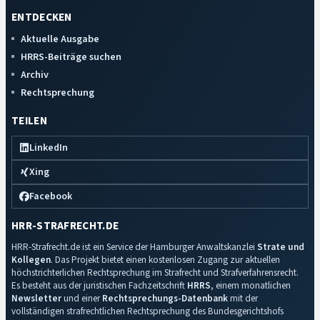
ENTDECKEN
Aktuelle Ausgabe
HRRS-Beiträge suchen
Archiv
Rechtsprechung
TEILEN
LinkedIn
Xing
Facebook
HRR-STRAFRECHT.DE
HRR-Strafrecht.de ist ein Service der Hamburger Anwaltskanzlei
Strate und
Kollegen
. Das Projekt bietet einen kostenlosen Zugang zur aktuellen
höchstrichterlichen Rechtsprechung im Strafrecht und Strafverfahrensrecht.
Es besteht aus der juristischen Fachzeitschrift
HRRS
, einem monatlichen
Newsletter
und einer
Rechtsprechungs-Datenbank
mit der
vollständigen strafrechtlichen Rechtsprechung des Bundesgerichtshofs