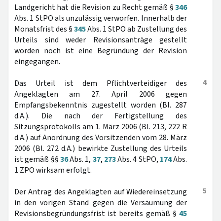
Landgericht hat die Revision zu Recht gemäß §
346
Abs. 1 StPO als unzulässig verworfen. Innerhalb der
Monatsfrist des §
345
Abs. 1 StPO ab Zustellung des
Urteils sind weder Revisionsanträge gestellt
worden noch ist eine Begründung der Revision
eingegangen.
4
Das Urteil ist dem Pflichtverteidiger des
Angeklagten am 27. April 2006 gegen
Empfangsbekenntnis zugestellt worden (Bl. 287
d.A.). Die nach der Fertigstellung des
Sitzungsprotokolls am 1. März 2006 (Bl. 213, 222 R
d.A.) auf Anordnung des Vorsitzenden vom 28. März
2006 (Bl. 272 d.A.) bewirkte Zustellung des Urteils
ist gemäß §§
36
Abs. 1,
37
,
273
Abs. 4 StPO,
174
Abs.
1 ZPO wirksam erfolgt.
5
Der Antrag des Angeklagten auf Wiedereinsetzung
in den vorigen Stand gegen die Versäumung der
Revisionsbegründungsfrist ist bereits gemäß §
45