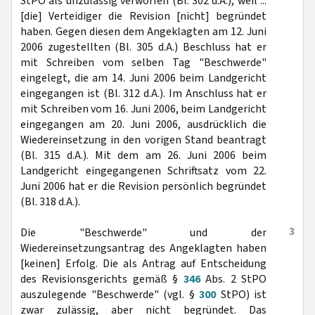
StPO als unzulässig verworfen (Bl. 302 d.A.), weil ...
[die] Verteidiger die Revision [nicht] begründet
haben. Gegen diesen dem Angeklagten am 12. Juni
2006 zugestellten (Bl. 305 d.A.) Beschluss hat er
mit Schreiben vom selben Tag "Beschwerde"
eingelegt, die am 14. Juni 2006 beim Landgericht
eingegangen ist (Bl. 312 d.A.). Im Anschluss hat er
mit Schreiben vom 16. Juni 2006, beim Landgericht
eingegangen am 20. Juni 2006, ausdrücklich die
Wiedereinsetzung in den vorigen Stand beantragt
(Bl. 315 d.A.). Mit dem am 26. Juni 2006 beim
Landgericht eingegangenen Schriftsatz vom 22.
Juni 2006 hat er die Revision persönlich begründet
(Bl. 318 d.A.).
3
Die "Beschwerde" und der
Wiedereinsetzungsantrag des Angeklagten haben
[keinen] Erfolg. Die als Antrag auf Entscheidung
des Revisionsgerichts gemäß §
346
Abs. 2 StPO
auszulegende "Beschwerde" (vgl. §
300
StPO) ist
zwar zulässig, aber nicht begründet. Das