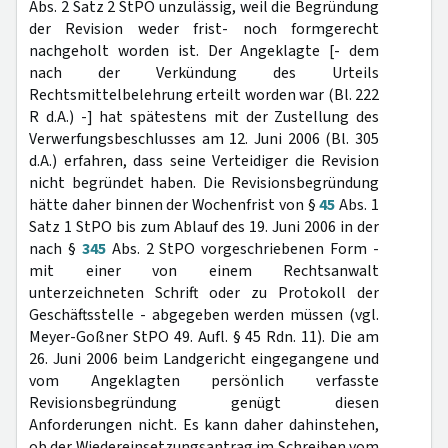
Abs. 2 Satz 2 StPO unzulässig, weil die Begründung
der Revision weder frist- noch formgerecht
nachgeholt worden ist. Der Angeklagte [- dem
nach der Verkündung des Urteils
Rechtsmittelbelehrung erteilt worden war (Bl. 222
R d.A.) -] hat spätestens mit der Zustellung des
Verwerfungsbeschlusses am 12. Juni 2006 (Bl. 305
d.A.) erfahren, dass seine Verteidiger die Revision
nicht begründet haben. Die Revisionsbegründung
hätte daher binnen der Wochenfrist von §
45
Abs. 1
Satz 1 StPO bis zum Ablauf des 19. Juni 2006 in der
nach §
345
Abs. 2 StPO vorgeschriebenen Form -
mit einer von einem Rechtsanwalt
unterzeichneten Schrift oder zu Protokoll der
Geschäftsstelle - abgegeben werden müssen (vgl.
Meyer-Goßner StPO 49. Aufl. § 45 Rdn. 11). Die am
26. Juni 2006 beim Landgericht eingegangene und
vom Angeklagten persönlich verfasste
Revisionsbegründung genügt diesen
Anforderungen nicht. Es kann daher dahinstehen,
ob der Wiedereinsetzungsantrag im Schreiben vom