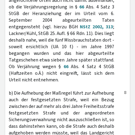
angefochtene Urteil auch nicht damit auseinander,
ob die Verjährungsregelung in §
66
Abs. 4 Satz 3
StGB der Heranziehung der im Urteil vom 6.
September 2004 abgeurteilten Taten
entgegensteht (vgl. hierzu BGH
NStZ 2002, 313
;
Lackner/Kühl, StGB 25. Aufl. § 66 Rdn. 11). Dies liegt
deshalb nahe, weil die fünf Missbrauchstaten dort -
soweit ersichtlich (UA 10 f.) - im Jahre 1997
begangen wurden und das hier abgeurteilte
Tatgeschehen etwa sieben Jahre später stattfand.
Ob Verjährung wegen §
66
Abs. 4 Satz 4 StGB
(Haftzeiten o.Ä.) nicht eingreift, lässt sich dem
Urteil nicht entnehmen.
8
b) Die Aufhebung der Maßregel führt zur Aufhebung
auch der festgesetzten Strafe, weil ein Bezug
zwischen der auf mehr als drei Jahre Freiheitsstrafe
festgesetzten Strafe und der angeordneten
Sicherungsverwahrung nicht auszuschließen ist, so
dass dahinstehen kann, ob die Strafe auch deshalb
aufgehoben werden müsste, weil das Landgericht