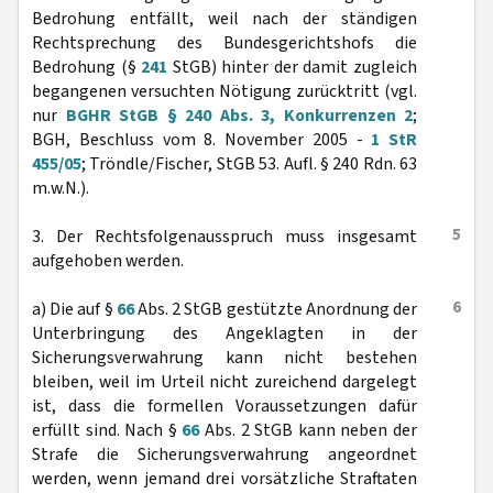
Bedrohung entfällt, weil nach der ständigen
Rechtsprechung des Bundesgerichtshofs die
Bedrohung (§
241
StGB) hinter der damit zugleich
begangenen versuchten Nötigung zurücktritt (vgl.
nur
BGHR StGB § 240 Abs. 3, Konkurrenzen 2
;
BGH, Beschluss vom 8. November 2005 -
1 StR
455/05
; Tröndle/Fischer, StGB 53. Aufl. § 240 Rdn. 63
m.w.N.).
5
3. Der Rechtsfolgenausspruch muss insgesamt
aufgehoben werden.
6
a) Die auf §
66
Abs. 2 StGB gestützte Anordnung der
Unterbringung des Angeklagten in der
Sicherungsverwahrung kann nicht bestehen
bleiben, weil im Urteil nicht zureichend dargelegt
ist, dass die formellen Voraussetzungen dafür
erfüllt sind. Nach §
66
Abs. 2 StGB kann neben der
Strafe die Sicherungsverwahrung angeordnet
werden, wenn jemand drei vorsätzliche Straftaten