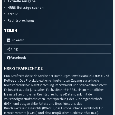
Aktuelle Ausgabe
HRRS-Beiträge suchen
Archiv
Rechtsprechung
TEILEN
LinkedIn
Xing
Facebook
HRR-STRAFRECHT.DE
HRR-Strafrecht.de ist ein Service der Hamburger Anwaltskanzlei
Strate und
Kollegen
. Das Projekt bietet einen kostenlosen Zugang zur aktuellen
höchstrichterlichen Rechtsprechung im Strafrecht und Strafverfahrensrecht.
Es besteht aus der juristischen Fachzeitschrift
HRRS
, einem monatlichen
Newsletter
und einer
Rechtsprechungs-Datenbank
mit der
vollständigen strafrechtlichen Rechtsprechung des Bundesgerichtshofs
(BGH) und ausgewählter Urteile und Beschlüsse u.a. des
Bundesverfassungsgerichts (BVerfG), des Europäischen Gerichtshofs für
Menschenrechte (EGMR) und des Europäischen Gerichtshofs (EuGH).