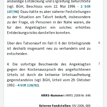
alsbaldige Entdeckung und Ergreifung befürchtete
(vgl. BGH, Beschluss vom 22. Mai 1996 -
2 StR
187/96
). Dazu hätte es aber näherer Feststellungen
zu der Situation am Tatort bedurft, insbesondere
zu der Frage, ob Personen in der Nähe waren, die
für den Angeklagten ein solches erhöhtes
Entdeckungsrisiko darstellen konnten.
6
Über den Tatvorwurf im Fall II. 6 der Urteilsgründe
ist deshalb insgesamt neu zu verhandeln und zu
entscheiden.
7
4. Die sofortige Beschwerde des Angeklagten
gegen den Kostenausspruch des angefochtenen
Urteils ist durch die teilweise Urteilsaufhebung
gegenstandslos (vgl. BGH, Urteil vom 29. Oktober
1992 -
4 StR 126/92
).
HRRS-Nummer:
HRRS 2006 Nr. 646
Externe Fundstellen:
StV 2006, 688