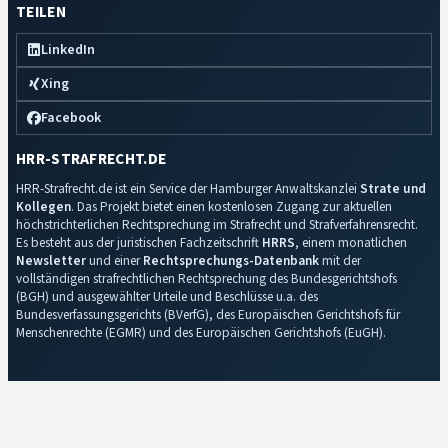
TEILEN
LinkedIn
Xing
Facebook
HRR-STRAFRECHT.DE
HRR-Strafrecht.de ist ein Service der Hamburger Anwaltskanzlei
Strate und
Kollegen
. Das Projekt bietet einen kostenlosen Zugang zur aktuellen
höchstrichterlichen Rechtsprechung im Strafrecht und Strafverfahrensrecht.
Es besteht aus der juristischen Fachzeitschrift
HRRS
, einem monatlichen
Newsletter
und einer
Rechtsprechungs-Datenbank
mit der
vollständigen strafrechtlichen Rechtsprechung des Bundesgerichtshofs
(BGH) und ausgewählter Urteile und Beschlüsse u.a. des
Bundesverfassungsgerichts (BVerfG), des Europäischen Gerichtshofs für
Menschenrechte (EGMR) und des Europäischen Gerichtshofs (EuGH).
Impressum
·
Datenschutz