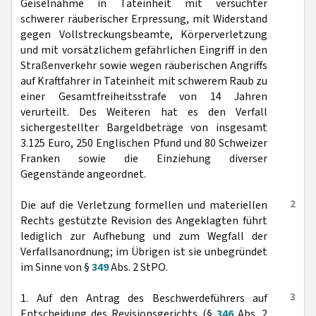
Geiselnahme in Tateinheit mit versuchter
schwerer räuberischer Erpressung, mit Widerstand
gegen Vollstreckungsbeamte, Körperverletzung
und mit vorsätzlichem gefährlichen Eingriff in den
Straßenverkehr sowie wegen räuberischen Angriffs
auf Kraftfahrer in Tateinheit mit schwerem Raub zu
einer Gesamtfreiheitsstrafe von 14 Jahren
verurteilt. Des Weiteren hat es den Verfall
sichergestellter Bargeldbeträge von insgesamt
3.125 Euro, 250 Englischen Pfund und 80 Schweizer
Franken sowie die Einziehung diverser
Gegenstände angeordnet.
2
Die auf die Verletzung formellen und materiellen
Rechts gestützte Revision des Angeklagten führt
lediglich zur Aufhebung und zum Wegfall der
Verfallsanordnung; im Übrigen ist sie unbegründet
im Sinne von §
349
Abs. 2 StPO.
3
1. Auf den Antrag des Beschwerdeführers auf
Entscheidung des Revisionsgerichts (§
346
Abs. 2