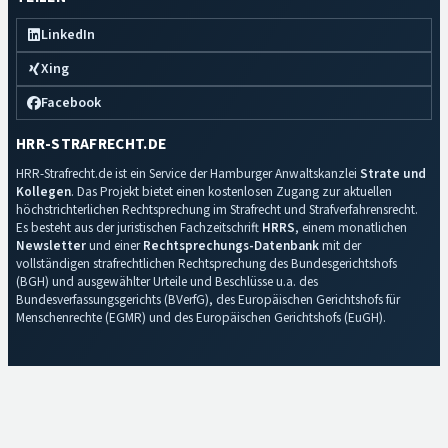
LinkedIn
Xing
Facebook
HRR-STRAFRECHT.DE
HRR-Strafrecht.de ist ein Service der Hamburger Anwaltskanzlei
Strate und
Kollegen
. Das Projekt bietet einen kostenlosen Zugang zur aktuellen
höchstrichterlichen Rechtsprechung im Strafrecht und Strafverfahrensrecht.
Es besteht aus der juristischen Fachzeitschrift
HRRS
, einem monatlichen
Newsletter
und einer
Rechtsprechungs-Datenbank
mit der
vollständigen strafrechtlichen Rechtsprechung des Bundesgerichtshofs
(BGH) und ausgewählter Urteile und Beschlüsse u.a. des
Bundesverfassungsgerichts (BVerfG), des Europäischen Gerichtshofs für
Menschenrechte (EGMR) und des Europäischen Gerichtshofs (EuGH).
Impressum
·
Datenschutz