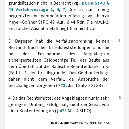
grundsätzlich nicht in Betracht (vgl.
BGHR StPO §
44 Verfahrensrüge 1
,
4
,
7
). Sie ist nur in eng
begrenzten Ausnahmefällen zulässig (vgl. hierzu
Meyer-Goßner StPO 49. Aufl. § 44 Rdn. 7 a m.w.N.).
Ein solcher Ausnahmefall liegt hier nicht vor.
5
3. Dagegen hat die Verfallsanordnung keinen
Bestand. Nach den Urteilsfeststellungen sind die
bei der Festnahme des Angeklagten
sichergestellten Geldbeträge Teil der Beute aus
dem Überfall auf die Badische Beamtenbank in K.
(Fall II. 1. der Urteilsgründe). Das Geld unterliegt
daher nicht dem Verfall, da Ansprüche der
Geschädigten vorgehen (§
73
Abs. 1 Satz 2 StGB).
6
4. Da das Rechtsmittel des Angeklagten nur in sehr
geringem Umfang Erfolg hat, sieht der Senat von
einer Kostenteilung ab (§
473
Abs. 4 StPO).
HRRS-Nummer:
HRRS 2006 Nr. 774