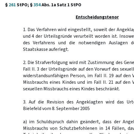
§
261
StPO; §
354
Abs. 1a Satz 1 StPO
Entscheidungstenor
1. Das Verfahren wird eingestellt, soweit der Angeklag
und 4 der Urteilsgründe verurteilt worden ist. Insow
des Verfahrens und die notwendigen Auslagen d
Staatskasse auferlegt.
2. Die Strafverfolgung wird mit Zustimmung des Gen
Fall II. 3 der Urteilsgründe auf den Vorwurf des sexue
widerstandsunfähigen Person, im Fall II. 19 auf den 
Missbrauchs eines Kindes und im Fall II. 21 auf den
sexuellen Missbrauchs eines Kindes beschränkt.
3. Auf die Revision des Angeklagten wird das Urt
Bielefeld vom 8. September 2005
a) im Schuldspruch dahin geändert, dass der Ange
Missbrauchs von Schutzbefohlenen in 14 Fällen, dav