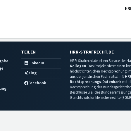
HR
TEILEN
HRR-STRAFRECHT.DE
sgabe
HRR-Strafrecht.de ist ein Service der
LinkedIn
Kollegen
. Das Projekt bietet einen k
ge
höchstrichterlichen Rechtsprechung im 
Xing
aus der juristischen Fachzeitschrift
HR
Rechtsprechungs-Datenbank
mit de
Facebook
Rechtsprechung des Bundesgerichtshof
ung
Beschlüsse u.a. des Bundesverfassungs
Gerichtshofs für Menschenrechte (EGM
Impressum
·
Datenschutz