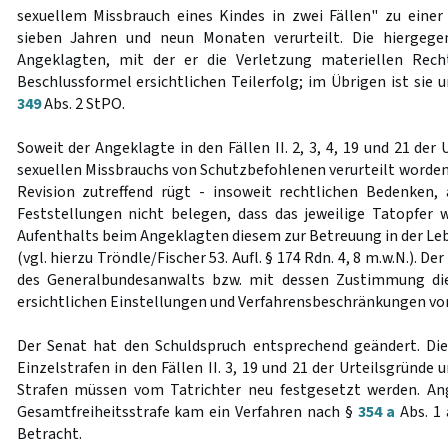
sexuellem Missbrauch eines Kindes in zwei Fällen" zu einer
sieben Jahren und neun Monaten verurteilt. Die hiergege
Angeklagten, mit der er die Verletzung materiellen Rech
Beschlussformel ersichtlichen Teilerfolg; im Übrigen ist sie
349
Abs. 2 StPO.
Soweit der Angeklagte in den Fällen II. 2, 3, 4, 19 und 21 der
sexuellen Missbrauchs von Schutzbefohlenen verurteilt worden i
Revision zutreffend rügt - insoweit rechtlichen Bedenken, 
Feststellungen nicht belegen, dass das jeweilige Tatopfer 
Aufenthalts beim Angeklagten diesem zur Betreuung in der Le
(vgl. hierzu Tröndle/Fischer 53. Aufl. § 174 Rdn. 4, 8 m.w.N.). D
des Generalbundesanwalts bzw. mit dessen Zustimmung die
ersichtlichen Einstellungen und Verfahrensbeschränkungen 
Der Senat hat den Schuldspruch entsprechend geändert. Die
Einzelstrafen in den Fällen II. 3, 19 und 21 der Urteilsgründe
Strafen müssen vom Tatrichter neu festgesetzt werden. Ang
Gesamtfreiheitsstrafe kam ein Verfahren nach §
354 a
Abs. 1 
Betracht.