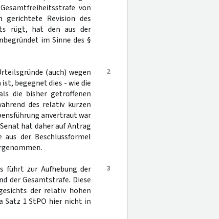
 Gesamtfreiheitsstrafe von
n gerichtete Revision des
ts rügt, hat den aus der
 unbegründet im Sinne des §
2
 Urteilsgründe (auch) wegen
st, begegnet dies - wie die
als die bisher getroffenen
während des relativ kurzen
bensführung anvertraut war
er Senat hat daher auf Antrag
 aus der Beschlussformel
vorgenommen.
3
s führt zur Aufhebung der
 und der Gesamtstrafe. Diese
esichts der relativ hohen
a Satz 1 StPO hier nicht in