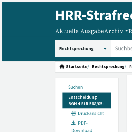
HRR
-Strafre
Aktuelle Ausgabe
Archiv
R
HRRS durchsuchen
Startseite
Rechtsprechung
B
Suchen
Entscheidung
BGH 4 StR 588/05:
Druckansicht
PDF-
Download