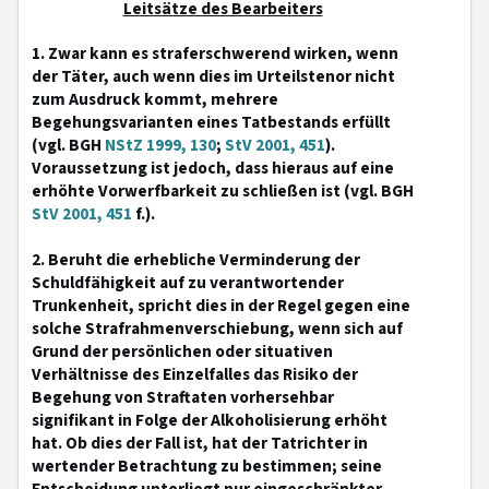
Leitsätze des Bearbeiters
1. Zwar kann es straferschwerend wirken, wenn
der Täter, auch wenn dies im Urteilstenor nicht
zum Ausdruck kommt, mehrere
Begehungsvarianten eines Tatbestands erfüllt
(vgl. BGH
NStZ 1999, 130
;
StV 2001, 451
).
Voraussetzung ist jedoch, dass hieraus auf eine
erhöhte Vorwerfbarkeit zu schließen ist (vgl. BGH
StV 2001, 451
f.).
2. Beruht die erhebliche Verminderung der
Schuldfähigkeit auf zu verantwortender
Trunkenheit, spricht dies in der Regel gegen eine
solche Strafrahmenverschiebung, wenn sich auf
Grund der persönlichen oder situativen
Verhältnisse des Einzelfalles das Risiko der
Begehung von Straftaten vorhersehbar
signifikant in Folge der Alkoholisierung erhöht
hat. Ob dies der Fall ist, hat der Tatrichter in
wertender Betrachtung zu bestimmen; seine