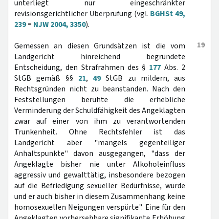
unterliegt nur eingeschränkter
revisionsgerichtlicher Überprüfung (vgl.
BGHSt 49,
239
=
NJW 2004, 3350
).
19
Gemessen an diesen Grundsätzen ist die vom
Landgericht hinreichend begründete
Entscheidung, den Strafrahmen des §
177
Abs. 2
StGB gemäß §§
21
,
49
StGB zu mildern, aus
Rechtsgründen nicht zu beanstanden. Nach den
Feststellungen beruhte die erhebliche
Verminderung der Schuldfähigkeit des Angeklagten
zwar auf einer von ihm zu verantwortenden
Trunkenheit. Ohne Rechtsfehler ist das
Landgericht aber "mangels gegenteiliger
Anhaltspunkte" davon ausgegangen, "dass der
Angeklagte bisher nie unter Alkoholeinfluss
aggressiv und gewalttätig, insbesondere bezogen
auf die Befriedigung sexueller Bedürfnisse, wurde
und er auch bisher in diesem Zusammenhang keine
homosexuellen Neigungen verspürte". Eine für den
Angeklagten vorhersehbare signifikante Erhöhung