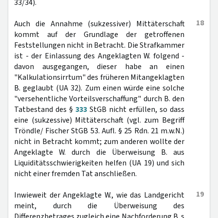
33/34).
18
Auch die Annahme (sukzessiver) Mittäterschaft
kommt auf der Grundlage der getroffenen
Feststellungen nicht in Betracht. Die Strafkammer
ist - der Einlassung des Angeklagten W. folgend -
davon ausgegangen, dieser habe an einen
"Kalkulationsirrtum" des früheren Mitangeklagten
B. geglaubt (UA 32). Zum einen würde eine solche
"versehentliche Vorteilsverschaffung" durch B. den
Tatbestand des §
333
StGB nicht erfüllen, so dass
eine (sukzessive) Mittäterschaft (vgl. zum Begriff
Tröndle/ Fischer StGB 53. Aufl. § 25 Rdn. 21 m.w.N.)
nicht in Betracht kommt; zum anderen wollte der
Angeklagte W. durch die Überweisung B. aus
Liquiditätsschwierigkeiten helfen (UA 19) und sich
nicht einer fremden Tat anschließen.
19
Inwieweit der Angeklagte W., wie das Landgericht
meint, durch die Überweisung des
Differenzbetrages zugleich eine Nachforderung B. s