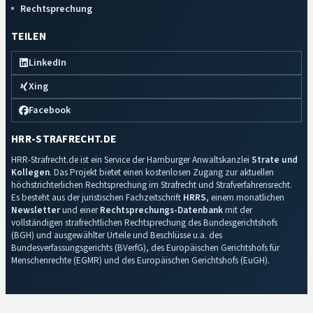
Rechtsprechung
TEILEN
LinkedIn
Xing
Facebook
HRR-STRAFRECHT.DE
HRR-Strafrecht.de ist ein Service der Hamburger Anwaltskanzlei
Strate und
Kollegen
. Das Projekt bietet einen kostenlosen Zugang zur aktuellen
höchstrichterlichen Rechtsprechung im Strafrecht und Strafverfahrensrecht.
Es besteht aus der juristischen Fachzeitschrift
HRRS
, einem monatlichen
Newsletter
und einer
Rechtsprechungs-Datenbank
mit der
vollständigen strafrechtlichen Rechtsprechung des Bundesgerichtshofs
(BGH) und ausgewählter Urteile und Beschlüsse u.a. des
Bundesverfassungsgerichts (BVerfG), des Europäischen Gerichtshofs für
Menschenrechte (EGMR) und des Europäischen Gerichtshofs (EuGH).
Impressum
·
Datenschutz