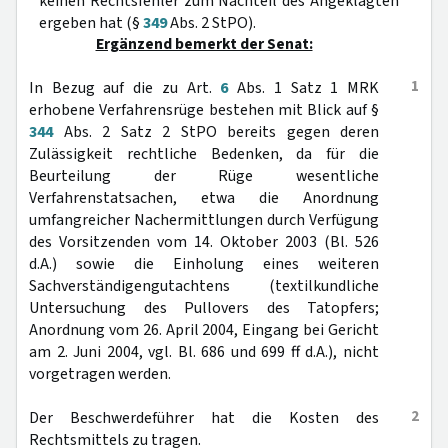
keinen Rechtsfehler zum Nachteil des Angeklagten
ergeben hat (§
349
Abs. 2 StPO).
Ergänzend bemerkt der Senat:
1
In Bezug auf die zu Art.
6
Abs. 1 Satz 1 MRK
erhobene Verfahrensrüge bestehen mit Blick auf §
344
Abs. 2 Satz 2 StPO bereits gegen deren
Zulässigkeit rechtliche Bedenken, da für die
Beurteilung der Rüge wesentliche
Verfahrenstatsachen, etwa die Anordnung
umfangreicher Nachermittlungen durch Verfügung
des Vorsitzenden vom 14. Oktober 2003 (Bl. 526
d.A.) sowie die Einholung eines weiteren
Sachverständigengutachtens (textilkundliche
Untersuchung des Pullovers des Tatopfers;
Anordnung vom 26. April 2004, Eingang bei Gericht
am 2. Juni 2004, vgl. Bl. 686 und 699 ff d.A.), nicht
vorgetragen werden.
2
Der Beschwerdeführer hat die Kosten des
Rechtsmittels zu tragen.