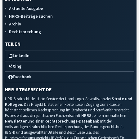
Aktuelle Ausgabe
HRRS-Beiträge suchen
Archiv
Rechtsprechung
TEILEN
LinkedIn
Xing
Facebook
HRR-STRAFRECHT.DE
HRR-Strafrecht.de ist ein Service der Hamburger Anwaltskanzlei
Strate und
Kollegen
. Das Projekt bietet einen kostenlosen Zugang zur aktuellen
höchstrichterlichen Rechtsprechung im Strafrecht und Strafverfahrensrecht.
Es besteht aus der juristischen Fachzeitschrift
HRRS
, einem monatlichen
Newsletter
und einer
Rechtsprechungs-Datenbank
mit der
vollständigen strafrechtlichen Rechtsprechung des Bundesgerichtshofs
(BGH) und ausgewählter Urteile und Beschlüsse u.a. des
Bundesverfassungsgerichts (BVerfG), des Europäischen Gerichtshofs für