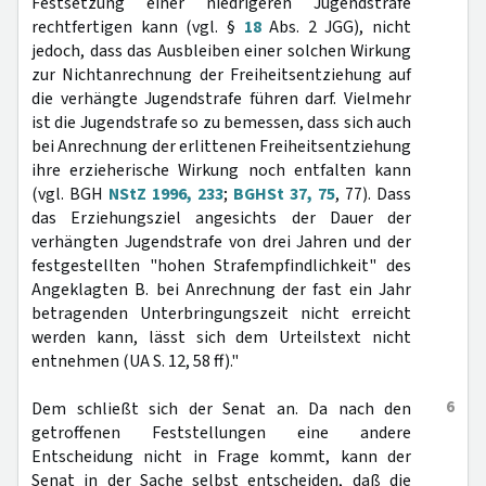
Festsetzung einer niedrigeren Jugendstrafe
rechtfertigen kann (vgl. §
18
Abs. 2 JGG), nicht
jedoch, dass das Ausbleiben einer solchen Wirkung
zur Nichtanrechnung der Freiheitsentziehung auf
die verhängte Jugendstrafe führen darf. Vielmehr
ist die Jugendstrafe so zu bemessen, dass sich auch
bei Anrechnung der erlittenen Freiheitsentziehung
ihre erzieherische Wirkung noch entfalten kann
(vgl. BGH
NStZ 1996, 233
;
BGHSt 37, 75
, 77). Dass
das Erziehungsziel angesichts der Dauer der
verhängten Jugendstrafe von drei Jahren und der
festgestellten "hohen Strafempfindlichkeit" des
Angeklagten B. bei Anrechnung der fast ein Jahr
betragenden Unterbringungszeit nicht erreicht
werden kann, lässt sich dem Urteilstext nicht
entnehmen (UA S. 12, 58 ff)."
6
Dem schließt sich der Senat an. Da nach den
getroffenen Feststellungen eine andere
Entscheidung nicht in Frage kommt, kann der
Senat in der Sache selbst entscheiden, daß die