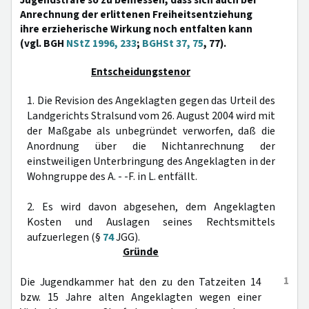
Jugendstrafe so zu bemessen, dass sich auch bei
Anrechnung der erlittenen Freiheitsentziehung
ihre erzieherische Wirkung noch entfalten kann
(vgl. BGH
NStZ 1996, 233
;
BGHSt 37, 75
, 77).
Entscheidungstenor
1. Die Revision des Angeklagten gegen das Urteil des
Landgerichts Stralsund vom 26. August 2004 wird mit
der Maßgabe als unbegründet verworfen, daß die
Anordnung über die Nichtanrechnung der
einstweiligen Unterbringung des Angeklagten in der
Wohngruppe des A. - -F. in L. entfällt.
2. Es wird davon abgesehen, dem Angeklagten
Kosten und Auslagen seines Rechtsmittels
aufzuerlegen (§
74
JGG).
Gründe
1
Die Jugendkammer hat den zu den Tatzeiten 14
bzw. 15 Jahre alten Angeklagten wegen einer