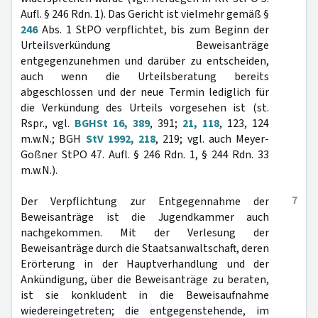
Aufl. § 246 Rdn. 1). Das Gericht ist vielmehr gemäß §
246
Abs. 1 StPO verpflichtet, bis zum Beginn der
Urteilsverkündung Beweisanträge
entgegenzunehmen und darüber zu entscheiden,
auch wenn die Urteilsberatung bereits
abgeschlossen und der neue Termin lediglich für
die Verkündung des Urteils vorgesehen ist (st.
Rspr., vgl.
BGHSt 16, 389
, 391;
21, 118
, 123, 124
m.w.N.; BGH
StV 1992, 218
, 219; vgl. auch Meyer-
Goßner StPO 47. Aufl. § 246 Rdn. 1, § 244 Rdn. 33
m.w.N.).
7
Der Verpflichtung zur Entgegennahme der
Beweisanträge ist die Jugendkammer auch
nachgekommen. Mit der Verlesung der
Beweisanträge durch die Staatsanwaltschaft, deren
Erörterung in der Hauptverhandlung und der
Ankündigung, über die Beweisanträge zu beraten,
ist sie konkludent in die Beweisaufnahme
wiedereingetreten; die entgegenstehende, im