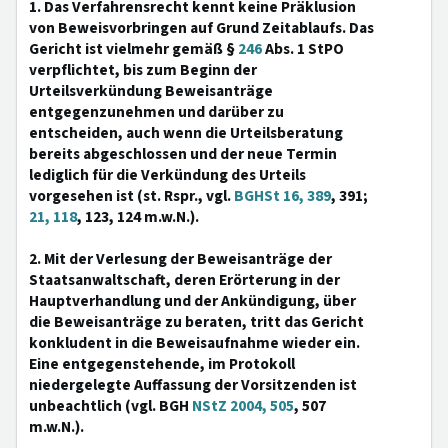
1. Das Verfahrensrecht kennt keine Präklusion
von Beweisvorbringen auf Grund Zeitablaufs. Das
Gericht ist vielmehr gemäß §
246
Abs. 1 StPO
verpflichtet, bis zum Beginn der
Urteilsverkündung Beweisanträge
entgegenzunehmen und darüber zu
entscheiden, auch wenn die Urteilsberatung
bereits abgeschlossen und der neue Termin
lediglich für die Verkündung des Urteils
vorgesehen ist (st. Rspr., vgl.
BGHSt 16, 389
, 391;
21, 118
, 123, 124 m.w.N.).
2. Mit der Verlesung der Beweisanträge der
Staatsanwaltschaft, deren Erörterung in der
Hauptverhandlung und der Ankündigung, über
die Beweisanträge zu beraten, tritt das Gericht
konkludent in die Beweisaufnahme wieder ein.
Eine entgegenstehende, im Protokoll
niedergelegte Auffassung der Vorsitzenden ist
unbeachtlich (vgl. BGH
NStZ 2004, 505
, 507
m.w.N.).