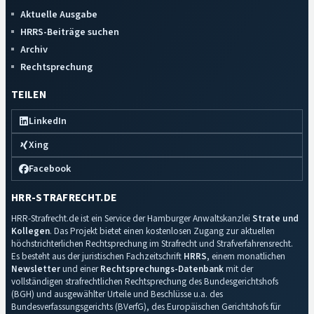
Aktuelle Ausgabe
HRRS-Beiträge suchen
Archiv
Rechtsprechung
TEILEN
LinkedIn
Xing
Facebook
HRR-STRAFRECHT.DE
HRR-Strafrecht.de ist ein Service der Hamburger Anwaltskanzlei
Strate und
Kollegen
. Das Projekt bietet einen kostenlosen Zugang zur aktuellen
höchstrichterlichen Rechtsprechung im Strafrecht und Strafverfahrensrecht.
Es besteht aus der juristischen Fachzeitschrift
HRRS
, einem monatlichen
Newsletter
und einer
Rechtsprechungs-Datenbank
mit der
vollständigen strafrechtlichen Rechtsprechung des Bundesgerichtshofs
(BGH) und ausgewählter Urteile und Beschlüsse u.a. des
Bundesverfassungsgerichts (BVerfG), des Europäischen Gerichtshofs für