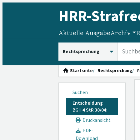
HRR
-Strafre
Aktuelle Ausgabe
Archiv
R
HRRS durchsuchen
Startseite
Rechtsprechung
B
Suchen
Entscheidung
BGH 4 StR 38/04:
Druckansicht
PDF-
Download