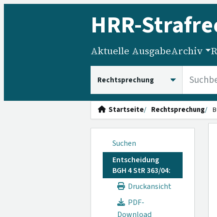
HRR
-Strafre
Aktuelle Ausgabe
Archiv
R
HRRS durchsuchen
Startseite
Rechtsprechung
B
Suchen
Entscheidung
BGH 4 StR 363/04:
Druckansicht
PDF-
Download