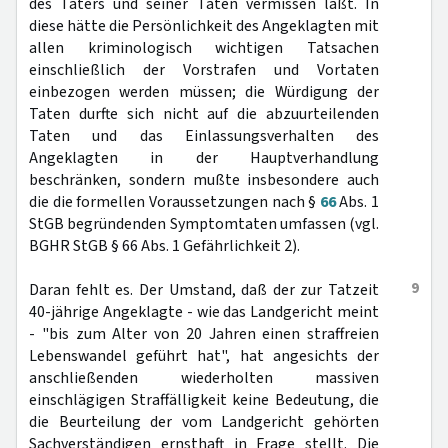
des Täters und seiner Taten vermissen läßt. In
diese hätte die Persönlichkeit des Angeklagten mit
allen kriminologisch wichtigen Tatsachen
einschließlich der Vorstrafen und Vortaten
einbezogen werden müssen; die Würdigung der
Taten durfte sich nicht auf die abzuurteilenden
Taten und das Einlassungsverhalten des
Angeklagten in der Hauptverhandlung
beschränken, sondern mußte insbesondere auch
die die formellen Voraussetzungen nach §
66
Abs. 1
StGB begründenden Symptomtaten umfassen (vgl.
BGHR StGB § 66 Abs. 1 Gefährlichkeit 2).
9
Daran fehlt es. Der Umstand, daß der zur Tatzeit
40-jährige Angeklagte - wie das Landgericht meint
- "bis zum Alter von 20 Jahren einen straffreien
Lebenswandel geführt hat", hat angesichts der
anschließenden wiederholten massiven
einschlägigen Straffälligkeit keine Bedeutung, die
die Beurteilung der vom Landgericht gehörten
Sachverständigen ernsthaft in Frage stellt. Die