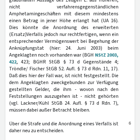
glaubhaften Aussage des Zeugen E. aus früheren,
nicht verfahrensgegenständlichen
Amphetamingeschäften mit diesem mindestens
einen Betrag in jener Höhe erlangt hat (UA 16).
Dies könnte die Anordnung des erweiterten
(Ersatz)Verfalls jedoch nur rechtfertigen, wenn ein
entsprechender Vermögenswert bei Begehung der
Anknüpfungstat (hier: 24. Juni 2003) beim
Angeklagten noch vorhanden war (BGH
NStZ 2003,
422
, 423; BGHR StGB § 73 d Gegenstände 4;
Tröndle/ Fischer StGB 52. Aufl. § 73 d Rdn. 11, 17).
Daß dies hier der Fall war, ist nicht festgestellt. Die
dem Angeklagten zweckgebunden zur Verfügung
gestellten Gelder, die ihm - wovon nach den
Feststellungen auszugehen ist - nicht gehörten
(vgl. Lackner/Kühl StGB 24. Aufl. § 73 d Rdn. 7),
müssen dabei außer Betracht bleiben.
6
Über die Strafe und die Anordnung eines Verfalls ist
daher neu zu entscheiden.