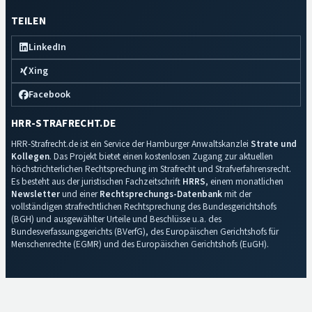
TEILEN
LinkedIn
Xing
Facebook
HRR-STRAFRECHT.DE
HRR-Strafrecht.de ist ein Service der Hamburger Anwaltskanzlei
Strate und
Kollegen
. Das Projekt bietet einen kostenlosen Zugang zur aktuellen
höchstrichterlichen Rechtsprechung im Strafrecht und Strafverfahrensrecht.
Es besteht aus der juristischen Fachzeitschrift
HRRS
, einem monatlichen
Newsletter
und einer
Rechtsprechungs-Datenbank
mit der
vollständigen strafrechtlichen Rechtsprechung des Bundesgerichtshofs
(BGH) und ausgewählter Urteile und Beschlüsse u.a. des
Bundesverfassungsgerichts (BVerfG), des Europäischen Gerichtshofs für
Menschenrechte (EGMR) und des Europäischen Gerichtshofs (EuGH).
Impressum
·
Datenschutz