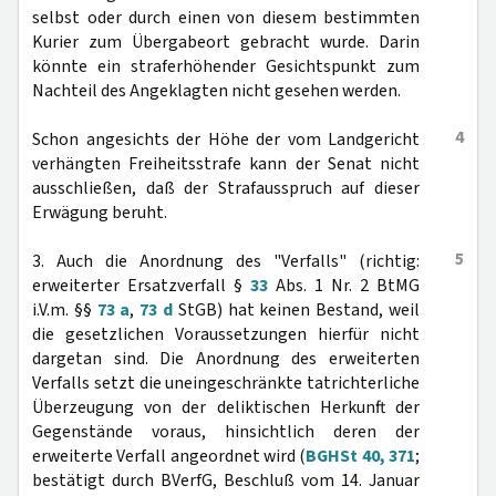
selbst oder durch einen von diesem bestimmten
Kurier zum Übergabeort gebracht wurde. Darin
könnte ein straferhöhender Gesichtspunkt zum
Nachteil des Angeklagten nicht gesehen werden.
4
Schon angesichts der Höhe der vom Landgericht
verhängten Freiheitsstrafe kann der Senat nicht
ausschließen, daß der Strafausspruch auf dieser
Erwägung beruht.
5
3. Auch die Anordnung des "Verfalls" (richtig:
erweiterter Ersatzverfall §
33
Abs. 1 Nr. 2 BtMG
i.V.m. §§
73 a
,
73 d
StGB) hat keinen Bestand, weil
die gesetzlichen Voraussetzungen hierfür nicht
dargetan sind. Die Anordnung des erweiterten
Verfalls setzt die uneingeschränkte tatrichterliche
Überzeugung von der deliktischen Herkunft der
Gegenstände voraus, hinsichtlich deren der
erweiterte Verfall angeordnet wird (
BGHSt 40, 371
;
bestätigt durch BVerfG, Beschluß vom 14. Januar