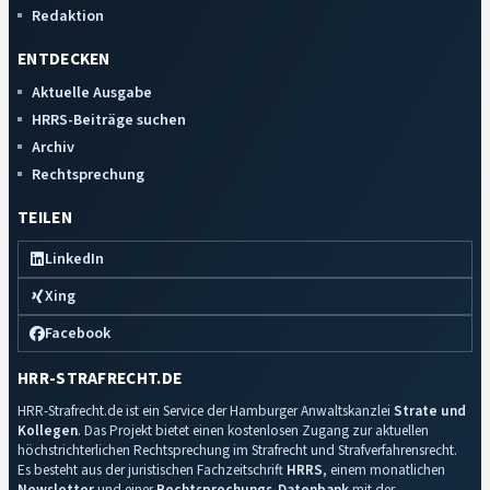
Redaktion
ENTDECKEN
Aktuelle Ausgabe
HRRS-Beiträge suchen
Archiv
Rechtsprechung
TEILEN
LinkedIn
Xing
Facebook
HRR-STRAFRECHT.DE
HRR-Strafrecht.de ist ein Service der Hamburger Anwaltskanzlei
Strate und
Kollegen
. Das Projekt bietet einen kostenlosen Zugang zur aktuellen
höchstrichterlichen Rechtsprechung im Strafrecht und Strafverfahrensrecht.
Es besteht aus der juristischen Fachzeitschrift
HRRS
, einem monatlichen
Newsletter
und einer
Rechtsprechungs-Datenbank
mit der