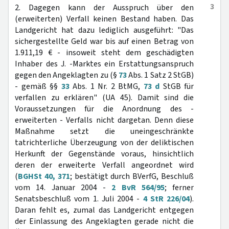
3
2. Dagegen kann der Ausspruch über den
(erweiterten) Verfall keinen Bestand haben. Das
Landgericht hat dazu lediglich ausgeführt: "Das
sichergestellte Geld war bis auf einen Betrag von
1.911,19 € - insoweit steht dem geschädigten
Inhaber des J. -Marktes ein Erstattungsanspruch
gegen den Angeklagten zu (§
73
Abs. 1 Satz 2 StGB)
- gemäß §§
33
Abs. 1 Nr. 2 BtMG,
73 d
StGB für
verfallen zu erklären" (UA 45). Damit sind die
Voraussetzungen für die Anordnung des -
erweiterten - Verfalls nicht dargetan. Denn diese
Maßnahme setzt die uneingeschränkte
tatrichterliche Überzeugung von der deliktischen
Herkunft der Gegenstände voraus, hinsichtlich
deren der erweiterte Verfall angeordnet wird
(
BGHSt 40, 371
; bestätigt durch BVerfG, Beschluß
vom 14. Januar 2004 -
2 BvR 564/95
; ferner
Senatsbeschluß vom 1. Juli 2004 -
4 StR 226/04
).
Daran fehlt es, zumal das Landgericht entgegen
der Einlassung des Angeklagten gerade nicht die