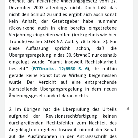
enthält das neuerliche Änderungsgesetz vom 27.
Dezember 2003 allerdings nicht. Doch läßt das
nicht den Schluß zu und es ergibt sich auch sonst
kein Anhalt, der Gesetzgeber habe nunmehr
rückwirkend auch in eine bereits eingetretene
Verjährung eingreifen wollen (im Ergebnis wie hier
Tröndle/Fischer StGB 52. Aufl. § 78 b Rdn. 3). Für
diese Auffassung spricht schon, daß die
Übergangsregelung in das 30. StrÄndG nur deshalb
eingefügt wurde, "damit insoweit Rechtsklarheit
besteht" (
BTDrucks. 12/6980 S. 6
), ihr mithin
gerade keine konstitutive Wirkung beigemessen
wurde. Der Verzicht auf eine entsprechende
klarstellende Übergangsregelung in dem neuen
Änderungsgesetz ändert daran nichts.
4
2. Im übrigen hat die Überprüfung des Urteils
aufgrund der Revisionsrechtfertigung keinen
durchgreifenden Rechtsfehler zum Nachteil des
Angeklagten ergeben. Insoweit nimmt der Senat
auf die Ausführungen in der Antragsschrift des