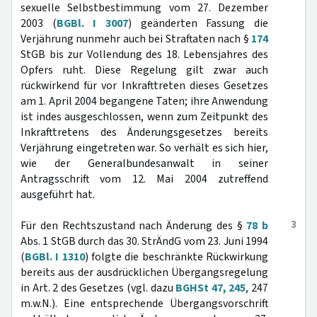
sexuelle Selbstbestimmung vom 27. Dezember
2003 (
BGBl. I 3007
) geänderten Fassung die
Verjährung nunmehr auch bei Straftaten nach §
174
StGB bis zur Vollendung des 18. Lebensjahres des
Opfers ruht. Diese Regelung gilt zwar auch
rückwirkend für vor Inkrafttreten dieses Gesetzes
am 1. April 2004 begangene Taten; ihre Anwendung
ist indes ausgeschlossen, wenn zum Zeitpunkt des
Inkrafttretens des Änderungsgesetzes bereits
Verjährung eingetreten war. So verhält es sich hier,
wie der Generalbundesanwalt in seiner
Antragsschrift vom 12. Mai 2004 zutreffend
ausgeführt hat.
3
Für den Rechtszustand nach Änderung des §
78 b
Abs. 1 StGB durch das 30. StrÄndG vom 23. Juni 1994
(
BGBl. I 1310
) folgte die beschränkte Rückwirkung
bereits aus der ausdrücklichen Übergangsregelung
in Art. 2 des Gesetzes (vgl. dazu
BGHSt 47, 245
, 247
m.w.N.). Eine entsprechende Übergangsvorschrift