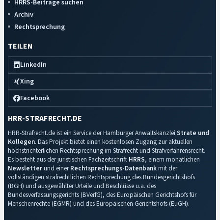
HRRS-Beiträge suchen
Archiv
Rechtsprechung
TEILEN
LinkedIn
Xing
Facebook
HRR-STRAFRECHT.DE
HRR-Strafrecht.de ist ein Service der Hamburger Anwaltskanzlei
Strate und
Kollegen
. Das Projekt bietet einen kostenlosen Zugang zur aktuellen
höchstrichterlichen Rechtsprechung im Strafrecht und Strafverfahrensrecht.
Es besteht aus der juristischen Fachzeitschrift
HRRS
, einem monatlichen
Newsletter
und einer
Rechtsprechungs-Datenbank
mit der
vollständigen strafrechtlichen Rechtsprechung des Bundesgerichtshofs
(BGH) und ausgewählter Urteile und Beschlüsse u.a. des
Bundesverfassungsgerichts (BVerfG), des Europäischen Gerichtshofs für
Menschenrechte (EGMR) und des Europäischen Gerichtshofs (EuGH).