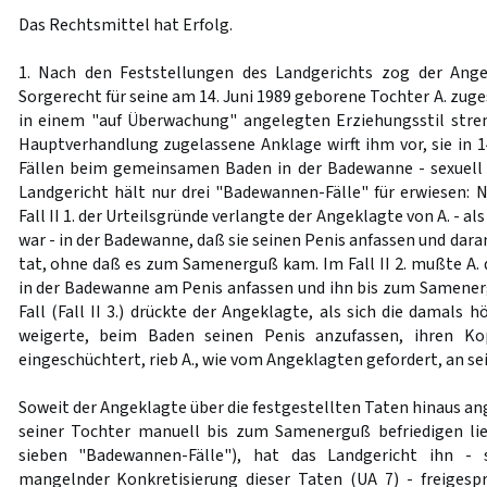
Das Rechtsmittel hat Erfolg.
1. Nach den Feststellungen des Landgerichts zog der Ange
Sorgerecht für seine am 14. Juni 1989 geborene Tochter A. zug
in einem "auf Überwachung" angelegten Erziehungsstil stren
Hauptverhandlung zugelassene Anklage wirft ihm vor, sie in 1
Fällen beim gemeinsamen Baden in der Badewanne - sexuell
Landgericht hält nur drei "Badewannen-Fälle" für erwiesen: 
Fall II 1. der Urteilsgründe verlangte der Angeklagte von A. - al
war - in der Badewanne, daß sie seinen Penis anfassen und daran
tat, ohne daß es zum Samenerguß kam. Im Fall II 2. mußte A
in der Badewanne am Penis anfassen und ihn bis zum Samenerg
Fall (Fall II 3.) drückte der Angeklagte, als sich die damals 
weigerte, beim Baden seinen Penis anzufassen, ihren Ko
eingeschüchtert, rieb A., wie vom Angeklagten gefordert, an se
Soweit der Angeklagte über die festgestellten Taten hinaus ang
seiner Tochter manuell bis zum Samenerguß befriedigen lie
sieben "Badewannen-Fälle"), hat das Landgericht ihn - s
mangelnder Konkretisierung dieser Taten (UA 7) - freigesp