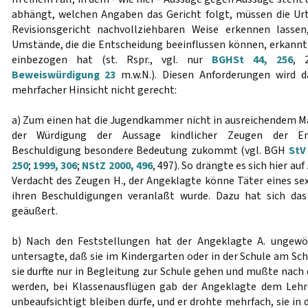
abhängt, welchen Angaben das Gericht folgt, müssen die Urte
Revisionsgericht nachvollziehbaren Weise erkennen lassen
Umstände, die die Entscheidung beeinflussen können, erkannt
einbezogen hat (st. Rspr., vgl. nur
BGHSt 44, 256
, 
Beweiswürdigung 23
m.w.N.). Diesen Anforderungen wird d
mehrfacher Hinsicht nicht gerecht:
a) Zum einen hat die Jugendkammer nicht in ausreichendem Ma
der Würdigung der Aussage kindlicher Zeugen der Ent
Beschuldigung besondere Bedeutung zukommt (vgl. BGH
StV
250
;
1999, 306
;
NStZ 2000, 496
, 497). So drängte es sich hier auf
Verdacht des Zeugen H., der Angeklagte könne Täter eines sex
ihren Beschuldigungen veranlaßt wurde. Dazu hat sich das
geäußert.
b) Nach den Feststellungen hat der Angeklagte A. ungewö
untersagte, daß sie im Kindergarten oder in der Schule am S
sie durfte nur in Begleitung zur Schule gehen und mußte nach
werden, bei Klassenausflügen gab der Angeklagte dem Lehre
unbeaufsichtigt bleiben dürfe, und er drohte mehrfach, sie in 