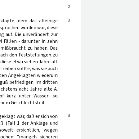
2
3
klagte, dem das alleinige
esprochen worden war, diese
g auf. Die unverändert zur
4 Fällen - darunter in zehn
 mißbraucht zu haben. Das
Nach den Feststellungen zu
s diese etwa sieben Jahre alt
 reiben sollte, was sie auch
. den Angeklagten wiederum
uß befriedigen. Im dritten
höchstens acht Jahre alte A.
pf kurz unter Wasser; so
inem Geschlechtsteil.
4
eklagt war, daß er sich von
ß (Fall 1 der Anklage und
oweit ersichtlich, wegen
rochen; "mangels sicheren