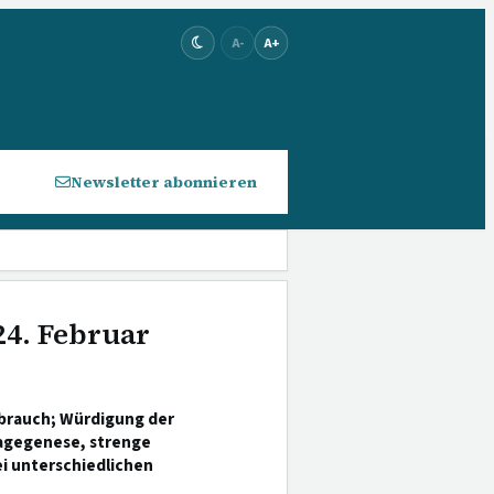
A-
A+
Newsletter abonnieren
24. Februar
brauch; Würdigung der
agegenese, strenge
i unterschiedlichen