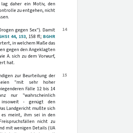
lag daher ein Motiv, den
ntrolle zu entgehen, nicht
ssen.
14
Drogen gegen Sex"). Damit
GHSt 44, 153
, 158 ff.;
BGHR
rörtert, in welchem Maße das
ngen gegen den Angeklagten
ie A. sich zu dem Vorwurf,
rt hat.
15
digen zur Beurteilung der
 seien "mit sehr hoher
wiegenderen Fälle 12 bis 14
nz nur "wahrscheinlich
s insoweit - genügt den
Das Landgericht mußte sich
 es meint, ihm sei in den
Freispruchsfällen nicht zu
und mit wenigen Details (UA