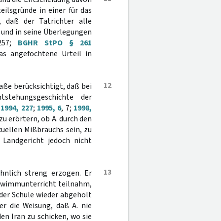
ilsgründe in einer für das
, daß der Tatrichter alle
 und in seine Überlegungen
257;
BGHR StPO § 261
as angefochtene Urteil in
12
ße berücksichtigt, daß bei
stehungsgeschichte der
 1994, 227
;
1995, 6
, 7;
1998,
 zu erörtern, ob A. durch den
uellen Mißbrauchs sein, zu
 Landgericht jedoch nicht
13
hnlich streng erzogen. Er
chwimmunterricht teilnahm,
 der Schule wieder abgeholt
r die Weisung, daß A. nie
den Iran zu schicken, wo sie