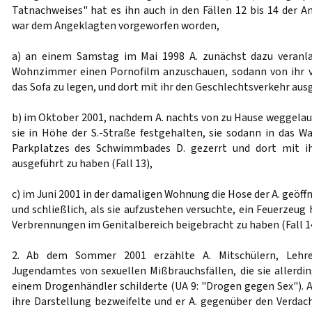
Tatnachweises" hat es ihn auch in den Fällen 12 bis 14 der A
war dem Angeklagten vorgeworfen worden,
a) an einem Samstag im Mai 1998 A. zunächst dazu veranl
Wohnzimmer einen Pornofilm anzuschauen, sodann von ihr ve
das Sofa zu legen, und dort mit ihr den Geschlechtsverkehr ausg
b) im Oktober 2001, nachdem A. nachts von zu Hause weggelaufe
sie in Höhe der S.-Straße festgehalten, sie sodann in das W
Parkplatzes des Schwimmbades D. gezerrt und dort mit ih
ausgeführt zu haben (Fall 13),
c) im Juni 2001 in der damaligen Wohnung die Hose der A. geöffn
und schließlich, als sie aufzustehen versuchte, ein Feuerzeug
Verbrennungen im Genitalbereich beigebracht zu haben (Fall 14
2. Ab dem Sommer 2001 erzählte A. Mitschülern, Lehre
Jugendamtes von sexuellen Mißbrauchsfällen, die sie aller
einem Drogenhändler schilderte (UA 9: "Drogen gegen Sex"). 
ihre Darstellung bezweifelte und er A. gegenüber den Verdac