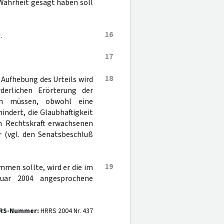
 Wahrheit gesagt haben soll
16
.
17
18
n Aufhebung des Urteils wird
derlichen Erörterung der
en müssen, obwohl eine
hindert, die Glaubhaftigkeit
in Rechtskraft erwachsenen
er (vgl. den Senatsbeschluß
19
mmen sollte, wird er die im
nuar 2004 angesprochene
RS-Nummer:
HRRS 2004 Nr. 437