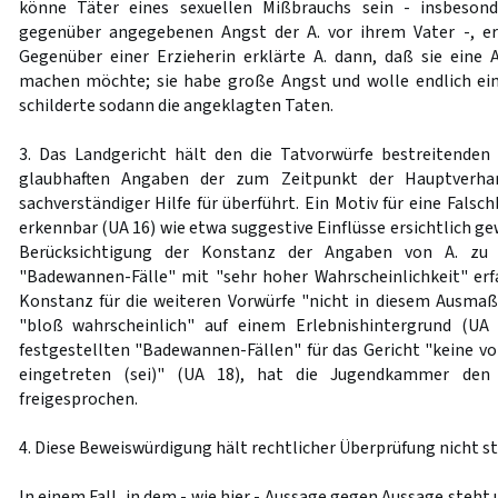
könne Täter eines sexuellen Mißbrauchs sein - insbeso
gegenüber angegebenen Angst der A. vor ihrem Vater -, erw
Gegenüber einer Erzieherin erklärte A. dann, daß sie eine
machen möchte; sie habe große Angst und wolle endlich ein
schilderte sodann die angeklagten Taten.
3. Das Landgericht hält den die Tatvorwürfe bestreitenden
glaubhaften Angaben der zum Zeitpunkt der Hauptverhan
sachverständiger Hilfe für überführt. Ein Motiv für eine Fals
erkennbar (UA 16) wie etwa suggestive Einflüsse ersichtlich ge
Berücksichtigung der Konstanz der Angaben von A. zu 
"Badewannen-Fälle" mit "sehr hoher Wahrscheinlichkeit" erfa
Konstanz für die weiteren Vorwürfe "nicht in diesem Ausmaß
"bloß wahrscheinlich" auf einem Erlebnishintergrund (UA
festgestellten "Badewannen-Fällen" für das Gericht "keine vo
eingetreten (sei)" (UA 18), hat die Jugendkammer den
freigesprochen.
4. Diese Beweiswürdigung hält rechtlicher Überprüfung nicht st
In einem Fall, in dem - wie hier - Aussage gegen Aussage steht