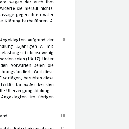
ndere wegen der auch ihm
iderte sie hierauf nichts.
 Aussage gegen ihren Vater
e Klärung herbeiführen. A.
9
 Angeklagten aufgrund der
dlung 13jährigen A. mit
chbelastung sei ebensowenig
worden seien (UA 17). Unter
den Vorwürfen seien die
hrungsfundiert. Weil diese
" vorlägen, beruhten diese
 17/18). Da außer bei den
lle Überzeugungsbildung ...
 Angeklagten im übrigen
10
and.
11
 und die Entscheidung davon