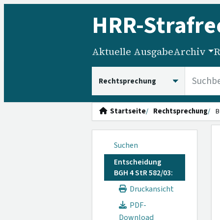
HRR
-Strafre
Aktuelle Ausgabe
Archiv
R
HRRS durchsuchen
Startseite
Rechtsprechung
B
Suchen
Entscheidung
BGH 4 StR 582/03:
Druckansicht
PDF-
Download