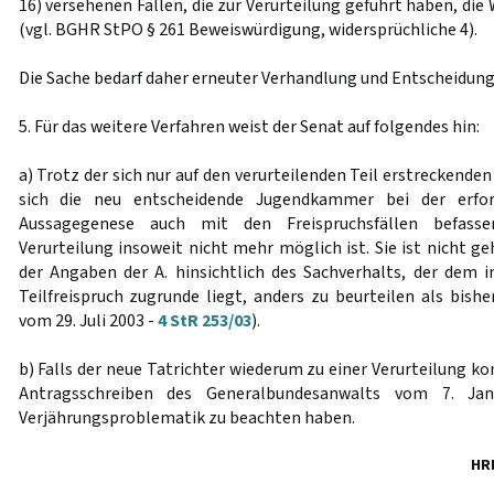
16) versehenen Fällen, die zur Verurteilung geführt haben, die
(vgl. BGHR StPO § 261 Beweiswürdigung, widersprüchliche 4).
Die Sache bedarf daher erneuter Verhandlung und Entscheidung
5. Für das weitere Verfahren weist der Senat auf folgendes hin:
a) Trotz der sich nur auf den verurteilenden Teil erstreckende
sich die neu entscheidende Jugendkammer bei der erfor
Aussagegenese auch mit den Freispruchsfällen befass
Verurteilung insoweit nicht mehr möglich ist. Sie ist nicht ge
der Angaben der A. hinsichtlich des Sachverhalts, der dem 
Teilfreispruch zugrunde liegt, anders zu beurteilen als bish
vom 29. Juli 2003 -
4 StR 253/03
).
b) Falls der neue Tatrichter wiederum zu einer Verurteilung ko
Antragsschreiben des Generalbundesanwalts vom 7. Ja
Verjährungsproblematik zu beachten haben.
HR