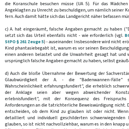
die Koranschule besuchen müsse (UA 5). Für das Mädchen 
Angeklagten zu Unrecht zu beschuldigen, um nämlich seiner Ko
fern. Auch damit hätte sich das Landgericht näher befassen mü
c) A. hat eingeräumt, falsche Angaben gemacht zu haben ("
setzt sich das Urteil ebenfalls nicht - wie erforderlich (vgl.
B
StPO § 261 Zeuge 5
) - auseinander. Insbesondere wird nicht e
Kind phantasiebegabt ist, warum es vor seinen Beschuldigu
einen anderen belastet und die Unwahrheit gesagt hat und w
ursprünglich falsche Angaben gemacht zu haben, selbst geäuße
d) Auch die bloße Übernahme der Bewertung der Sachverstän
Glaubwürdigkeit der A. - die "Badenwannen-Fälle"
Wahrscheinlichkeit erfahrungsfundiert", die erheblich schwer
der Anklage seien aber wegen abweichender Konsta
erlebnisfundiert", mit der Konsequenz des Freispruch
Anforderungen an die tatrichterliche Beweiswürdigung nicht. 
entscheiden, ob dem Kind zu glauben ist oder nicht. Wenn
detailliert und individuell geschilderten schwerwiegenden 
glauben, so ist nicht nachvollziehbar, warum es in den knapp 