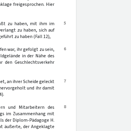
nklage freigesprochen. Hier
5
aßt zu haben, mit ihm im
rlangt zu haben, sich auf
eführt zu haben (Fall 12),
6
n war, ihr gefolgt zu sein,
aldgelände in der Nähe des
r den Geschlechtsverkehr
7
et, an ihrer Scheide geleckt
 hervorgeholt und ihr damit
).
8
rn und Mitarbeitern des
dings im Zusammenhang mit
Als der Diplom-Pädagoge H.
ht äußerte, der Angeklagte