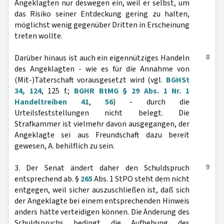
Angeklagten nur deswegen ein, weil er selbst, um
das Risiko seiner Entdeckung gering zu halten,
möglichst wenig gegenüber Dritten in Erscheinung
treten wollte.
8
Darüber hinaus ist auch ein eigennütziges Handeln
des Angeklagten - wie es für die Annahme von
(Mit-)Täterschaft vorausgesetzt wird (vgl.
BGHSt
34, 124
, 125 f.;
BGHR BtMG § 29 Abs. 1 Nr. 1
Handeltreiben 41
,
56
) - durch die
Urteilsfeststellungen nicht belegt. Die
Strafkammer ist vielmehr davon ausgegangen, der
Angeklagte sei aus Freundschaft dazu bereit
gewesen, A. behilflich zu sein.
9
3. Der Senat ändert daher den Schuldspruch
entsprechend ab. §
265
Abs. 1 StPO steht dem nicht
entgegen, weil sicher auszuschließen ist, daß sich
der Angeklagte bei einem entsprechenden Hinweis
anders hätte verteidigen können. Die Änderung des
Schuldspruchs bedingt die Aufhebung des