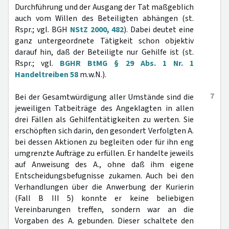
Durchführung und der Ausgang der Tat maßgeblich
auch vom Willen des Beteiligten abhängen (st.
Rspr.; vgl. BGH
NStZ 2000, 482
). Dabei deutet eine
ganz untergeordnete Tätigkeit schon objektiv
darauf hin, daß der Beteiligte nur Gehilfe ist (st.
Rspr.; vgl.
BGHR BtMG § 29 Abs. 1 Nr. 1
Handeltreiben 58
m.w.N.).
7
Bei der Gesamtwürdigung aller Umstände sind die
jeweiligen Tatbeiträge des Angeklagten in allen
drei Fällen als Gehilfentätigkeiten zu werten. Sie
erschöpften sich darin, den gesondert Verfolgten A.
bei dessen Aktionen zu begleiten oder für ihn eng
umgrenzte Aufträge zu erfüllen. Er handelte jeweils
auf Anweisung des A., ohne daß ihm eigene
Entscheidungsbefugnisse zukamen. Auch bei den
Verhandlungen über die Anwerbung der Kurierin
(Fall B III 5) konnte er keine beliebigen
Vereinbarungen treffen, sondern war an die
Vorgaben des A. gebunden. Dieser schaltete den