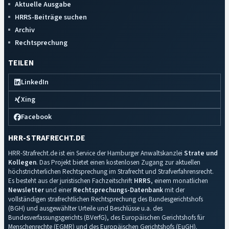
Aktuelle Ausgabe
HRRS-Beiträge suchen
Archiv
Rechtsprechung
TEILEN
LinkedIn
Xing
Facebook
HRR-STRAFRECHT.DE
HRR-Strafrecht.de ist ein Service der Hamburger Anwaltskanzlei
Strate und
Kollegen
. Das Projekt bietet einen kostenlosen Zugang zur aktuellen
höchstrichterlichen Rechtsprechung im Strafrecht und Strafverfahrensrecht.
Es besteht aus der juristischen Fachzeitschrift
HRRS
, einem monatlichen
Newsletter
und einer
Rechtsprechungs-Datenbank
mit der
vollständigen strafrechtlichen Rechtsprechung des Bundesgerichtshofs
(BGH) und ausgewählter Urteile und Beschlüsse u.a. des
Bundesverfassungsgerichts (BVerfG), des Europäischen Gerichtshofs für
Menschenrechte (EGMR) und des Europäischen Gerichtshofs (EuGH).