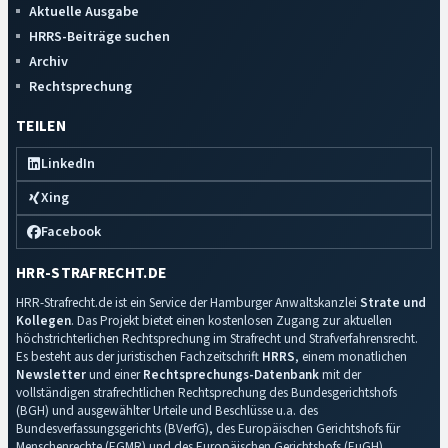
Aktuelle Ausgabe
HRRS-Beiträge suchen
Archiv
Rechtsprechung
TEILEN
LinkedIn
Xing
Facebook
HRR-STRAFRECHT.DE
HRR-Strafrecht.de ist ein Service der Hamburger Anwaltskanzlei
Strate und
Kollegen
. Das Projekt bietet einen kostenlosen Zugang zur aktuellen
höchstrichterlichen Rechtsprechung im Strafrecht und Strafverfahrensrecht.
Es besteht aus der juristischen Fachzeitschrift
HRRS
, einem monatlichen
Newsletter
und einer
Rechtsprechungs-Datenbank
mit der
vollständigen strafrechtlichen Rechtsprechung des Bundesgerichtshofs
(BGH) und ausgewählter Urteile und Beschlüsse u.a. des
Bundesverfassungsgerichts (BVerfG), des Europäischen Gerichtshofs für
Menschenrechte (EGMR) und des Europäischen Gerichtshofs (EuGH).