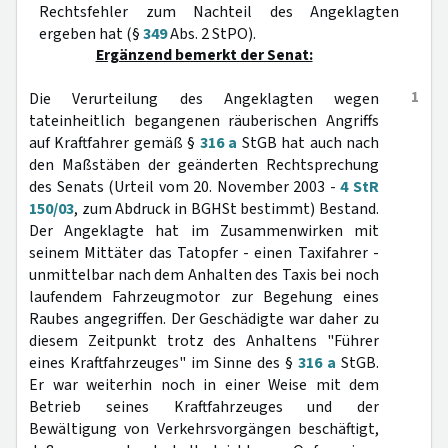
Rechtsfehler zum Nachteil des Angeklagten
ergeben hat (§
349
Abs. 2 StPO).
Ergänzend bemerkt der Senat:
1
Die Verurteilung des Angeklagten wegen
tateinheitlich begangenen räuberischen Angriffs
auf Kraftfahrer gemäß §
316 a
StGB hat auch nach
den Maßstäben der geänderten Rechtsprechung
des Senats (Urteil vom 20. November 2003 -
4 StR
150/03
, zum Abdruck in BGHSt bestimmt) Bestand.
Der Angeklagte hat im Zusammenwirken mit
seinem Mittäter das Tatopfer - einen Taxifahrer -
unmittelbar nach dem Anhalten des Taxis bei noch
laufendem Fahrzeugmotor zur Begehung eines
Raubes angegriffen. Der Geschädigte war daher zu
diesem Zeitpunkt trotz des Anhaltens "Führer
eines Kraftfahrzeuges" im Sinne des §
316 a
StGB.
Er war weiterhin noch in einer Weise mit dem
Betrieb seines Kraftfahrzeuges und der
Bewältigung von Verkehrsvorgängen beschäftigt,