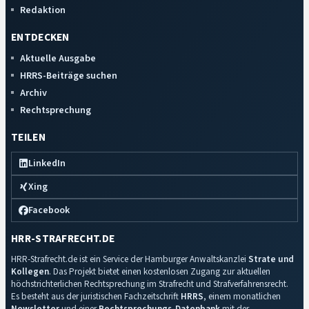
Redaktion
ENTDECKEN
Aktuelle Ausgabe
HRRS-Beiträge suchen
Archiv
Rechtsprechung
TEILEN
LinkedIn
Xing
Facebook
HRR-STRAFRECHT.DE
HRR-Strafrecht.de ist ein Service der Hamburger Anwaltskanzlei
Strate und
Kollegen
. Das Projekt bietet einen kostenlosen Zugang zur aktuellen
höchstrichterlichen Rechtsprechung im Strafrecht und Strafverfahrensrecht.
Es besteht aus der juristischen Fachzeitschrift
HRRS
, einem monatlichen
Newsletter
und einer
Rechtsprechungs-Datenbank
mit der