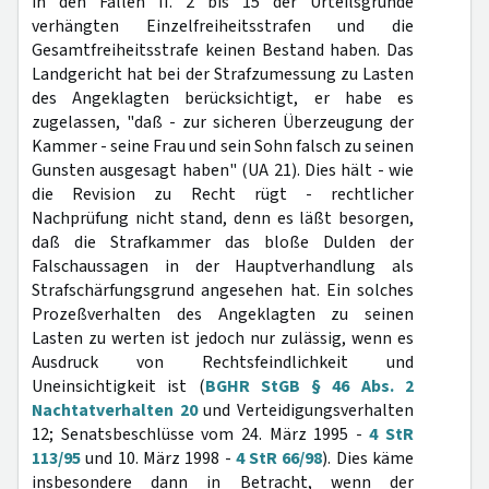
in den Fällen II. 2 bis 15 der Urteilsgründe
verhängten Einzelfreiheitsstrafen und die
Gesamtfreiheitsstrafe keinen Bestand haben. Das
Landgericht hat bei der Strafzumessung zu Lasten
des Angeklagten berücksichtigt, er habe es
zugelassen, "daß - zur sicheren Überzeugung der
Kammer - seine Frau und sein Sohn falsch zu seinen
Gunsten ausgesagt haben" (UA 21). Dies hält - wie
die Revision zu Recht rügt - rechtlicher
Nachprüfung nicht stand, denn es läßt besorgen,
daß die Strafkammer das bloße Dulden der
Falschaussagen in der Hauptverhandlung als
Strafschärfungsgrund angesehen hat. Ein solches
Prozeßverhalten des Angeklagten zu seinen
Lasten zu werten ist jedoch nur zulässig, wenn es
Ausdruck von Rechtsfeindlichkeit und
Uneinsichtigkeit ist (
BGHR StGB § 46 Abs. 2
Nachtatverhalten 20
und Verteidigungsverhalten
12; Senatsbeschlüsse vom 24. März 1995 -
4 StR
113/95
und 10. März 1998 -
4 StR 66/98
). Dies käme
insbesondere dann in Betracht, wenn der