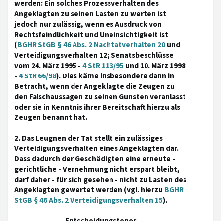
werden: Ein solches Prozessverhalten des
Angeklagten zu seinen Lasten zu werten ist
jedoch nur zulässig, wenn es Ausdruck von
Rechtsfeindlichkeit und Uneinsichtigkeit ist
(
BGHR StGB § 46 Abs. 2 Nachtatverhalten 20
und
Verteidigungsverhalten 12; Senatsbeschlüsse
vom 24. März 1995 -
4 StR 113/95
und 10. März 1998
-
4 StR 66/98
). Dies käme insbesondere dann in
Betracht, wenn der Angeklagte die Zeugen zu
den Falschaussagen zu seinen Gunsten veranlasst
oder sie in Kenntnis ihrer Bereitschaft hierzu als
Zeugen benannt hat.
2. Das Leugnen der Tat stellt ein zulässiges
Verteidigungsverhalten eines Angeklagten dar.
Dass dadurch der Geschädigten eine erneute -
gerichtliche - Vernehmung nicht erspart bleibt,
darf daher - für sich gesehen - nicht zu Lasten des
Angeklagten gewertet werden (vgl. hierzu
BGHR
StGB § 46 Abs. 2 Verteidigungsverhalten 15
).
Entscheidungstenor