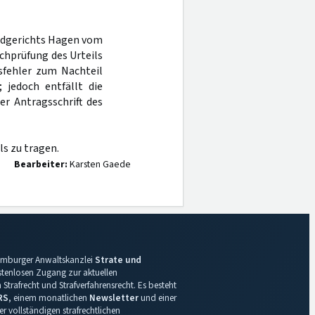
andgerichts Hagen vom
achprüfung des Urteils
sfehler zum Nachteil
 jedoch entfällt die
er Antragsschrift des
s zu tragen.
Bearbeiter:
Karsten Gaede
 Hamburger Anwaltskanzlei
Strate und
ostenlosen Zugang zur aktuellen
Strafrecht und Strafverfahrensrecht. Es besteht
RS
, einem monatlichen
Newsletter
und einer
r vollständigen strafrechtlichen