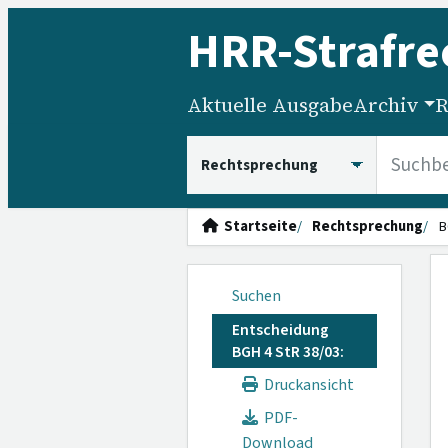
HRR
-Strafre
Aktuelle Ausgabe
Archiv
R
HRRS durchsuchen
Startseite
Rechtsprechung
B
Suchen
Entscheidung
BGH 4 StR 38/03:
Druckansicht
PDF-
Download