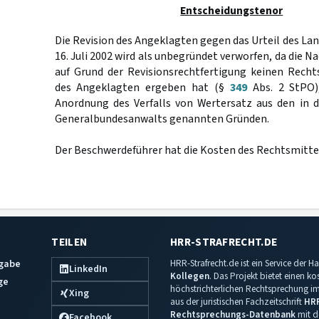
Entscheidungstenor
Die Revision des Angeklagten gegen das Urteil des L
16. Juli 2002 wird als unbegründet verworfen, da die N
auf Grund der Revisionsrechtfertigung keinen Recht
des Angeklagten ergeben hat (§
349
Abs. 2 StPO);
Anordnung des Verfalls von Wertersatz aus den in d
Generalbundesanwalts genannten Gründen.
Der Beschwerdeführer hat die Kosten des Rechtsmittel
TEILEN
HRR-STRAFRECHT.DE
sgabe
HRR-Strafrecht.de ist ein Service der
LinkedIn
Kollegen
. Das Projekt bietet einen k
ge
höchstrichterlichen Rechtsprechung im 
Xing
aus der juristischen Fachzeitschrift
HR
Rechtsprechungs-Datenbank
mit de
Facebook