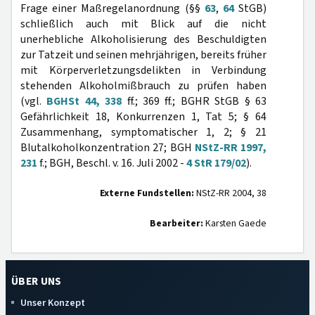
Frage einer Maßregelanordnung (§§
63
,
64
StGB)
schließlich auch mit Blick auf die nicht
unerhebliche Alkoholisierung des Beschuldigten
zur Tatzeit und seinen mehrjährigen, bereits früher
mit Körperverletzungsdelikten in Verbindung
stehenden Alkoholmißbrauch zu prüfen haben
(vgl.
BGHSt 44, 338
ff.; 369 ff.; BGHR StGB § 63
Gefährlichkeit 18, Konkurrenzen 1, Tat 5; § 64
Zusammenhang, symptomatischer 1, 2; § 21
Blutalkoholkonzentration 27; BGH
NStZ-RR 1997,
231
f.; BGH, Beschl. v. 16. Juli 2002 -
4 StR 179/02
).
Externe Fundstellen:
NStZ-RR 2004, 38
Bearbeiter:
Karsten Gaede
ÜBER UNS
Unser Konzept