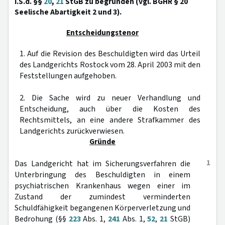
i.S.d. §§
20
,
21
StGB zu begründen (vgl. BGHR § 20
Seelische Abartigkeit 2 und 3).
Entscheidungstenor
1. Auf die Revision des Beschuldigten wird das Urteil
des Landgerichts Rostock vom 28. April 2003 mit den
Feststellungen aufgehoben.
2. Die Sache wird zu neuer Verhandlung und
Entscheidung, auch über die Kosten des
Rechtsmittels, an eine andere Strafkammer des
Landgerichts zurückverwiesen.
Gründe
1
Das Landgericht hat im Sicherungsverfahren die
Unterbringung des Beschuldigten in einem
psychiatrischen Krankenhaus wegen einer im
Zustand der zumindest verminderten
Schuldfähigkeit begangenen Körperverletzung und
Bedrohung (§§
223
Abs. 1,
241
Abs. 1,
52
,
21
StGB)