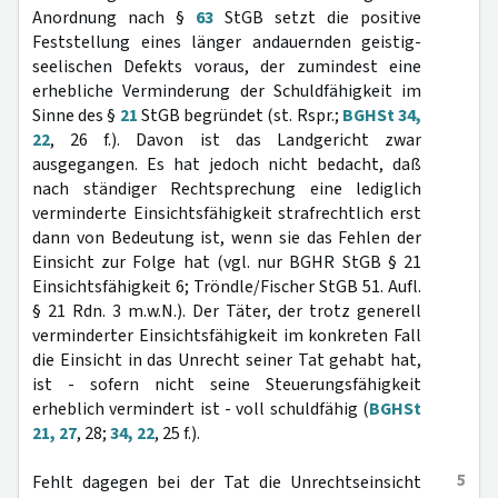
Anordnung nach §
63
StGB setzt die positive
Feststellung eines länger andauernden geistig-
seelischen Defekts voraus, der zumindest eine
erhebliche Verminderung der Schuldfähigkeit im
Sinne des §
21
StGB begründet (st. Rspr.;
BGHSt 34,
22
, 26 f.). Davon ist das Landgericht zwar
ausgegangen. Es hat jedoch nicht bedacht, daß
nach ständiger Rechtsprechung eine lediglich
verminderte Einsichtsfähigkeit strafrechtlich erst
dann von Bedeutung ist, wenn sie das Fehlen der
Einsicht zur Folge hat (vgl. nur BGHR StGB § 21
Einsichtsfähigkeit 6; Tröndle/Fischer StGB 51. Aufl.
§ 21 Rdn. 3 m.w.N.). Der Täter, der trotz generell
verminderter Einsichtsfähigkeit im konkreten Fall
die Einsicht in das Unrecht seiner Tat gehabt hat,
ist - sofern nicht seine Steuerungsfähigkeit
erheblich vermindert ist - voll schuldfähig (
BGHSt
21, 27
, 28;
34, 22
, 25 f.).
5
Fehlt dagegen bei der Tat die Unrechtseinsicht