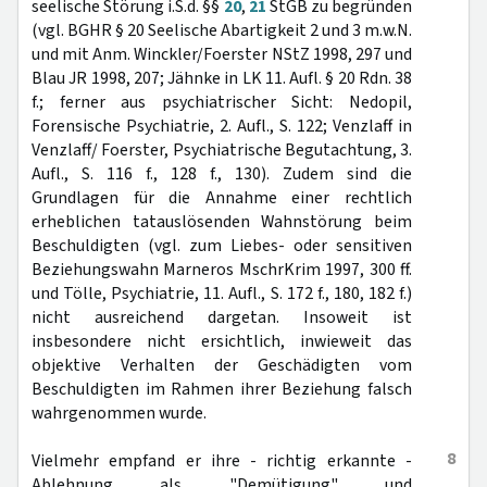
seelische Störung i.S.d. §§
20
,
21
StGB zu begründen
(vgl. BGHR § 20 Seelische Abartigkeit 2 und 3 m.w.N.
und mit Anm. Winckler/Foerster NStZ 1998, 297 und
Blau JR 1998, 207; Jähnke in LK 11. Aufl. § 20 Rdn. 38
f.; ferner aus psychiatrischer Sicht: Nedopil,
Forensische Psychiatrie, 2. Aufl., S. 122; Venzlaff in
Venzlaff/ Foerster, Psychiatrische Begutachtung, 3.
Aufl., S. 116 f., 128 f., 130). Zudem sind die
Grundlagen für die Annahme einer rechtlich
erheblichen tatauslösenden Wahnstörung beim
Beschuldigten (vgl. zum Liebes- oder sensitiven
Beziehungswahn Marneros MschrKrim 1997, 300 ff.
und Tölle, Psychiatrie, 11. Aufl., S. 172 f., 180, 182 f.)
nicht ausreichend dargetan. Insoweit ist
insbesondere nicht ersichtlich, inwieweit das
objektive Verhalten der Geschädigten vom
Beschuldigten im Rahmen ihrer Beziehung falsch
wahrgenommen wurde.
8
Vielmehr empfand er ihre - richtig erkannte -
Ablehnung als "Demütigung" und