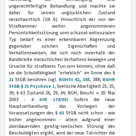
ungerechtfertigte Behandlung und machte sie
daher für seinen unglücklichen Zustand
verantwortlich (UA 6). Hinsichtlich der von der
Strafkammer weiter angenommenen
Persönlichkeitsstörung vom schizoid-antisozialen
Typ bedarf es einer erkennbaren Abgrenzung
gegenüber solchen Eigenschaften und
Verhaltensweisen, die sich noch innerhalb der
Bandbreite menschlichen Verhaltens bewegen und
Ursache für strafbares Tun sein können, ohne daß
sie die Schuldfähigkeit "erheblich" im Sinne des §
21
StGB berühren (vgl.
BGHSt 42, 385
, 388;
BGHR
StGB § 21 Psychose 1
, Seelische Abartigkeit 25, 35,
36; § 63 Zustand 26, 29, 34; BGH, Beschl. v. 20. Mai
2003 -
4 StR 174/03
). Sofern die neue
Hauptverhandlung das Vorliegen der
Voraussetzungen des §
63
StGB nicht schon - wie
bisher angenommen - allein aufgrund einer
überdauernden geistig-seelischen Störung des
Beschuldigten ergibt, wird der neue Tatrichter die