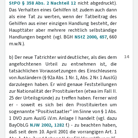
StPO § 358 Abs. 2 Nachteil 12
nicht abgedruckt).
Das Verhalten eines Gehilfen ist zudem auch dann
als eine Tat zu werten, wenn der Tatbeitrag des
Gehilfen aus einer einzigen Handlung besteht, der
Haupttäter aber mehrere rechtlich selbständige
Handlungen begeht (vgl. BGH
NStZ 2000, 657
, 660
m.w.N.).
14
b) Der neue Tatrichter wird deutlicher, als dies dem
angefochtenen Urteil zu entnehmen ist, die
tatsächlichen Voraussetzungen des Einschleusens
von Ausländern (§ 92a Abs. 1 Nr. 1, Abs. 2 Nr. 1 AuslG)
darzulegen haben. Er wird genaue Feststellungen
zur Nationalität der Prostituierten (etwa im Fall II.
25 der Urteilsgründe) zu treffen haben. Ferner wird
er - soweit es sich bei den Prostituierten um
sogenannte "Positivstaatler" im Sinne von § 1 Abs.
1 DVO zum AuslG i.V.m. Anlage I handelt (vgl. dazu
BayObLG
NJW 2002, 1282
f.) - zu beachten haben,
daß seit dem 10. April 2001 die vorrangigen Art. 1