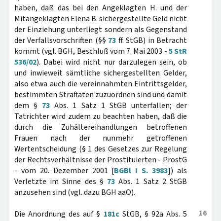
haben, daß das bei den Angeklagten H. und der
Mitangeklagten Elena B. sichergestellte Geld nicht
der Einziehung unterliegt sondern als Gegenstand
der Verfallsvorschriften (§§
73
ff. StGB) in Betracht
kommt (vgl. BGH, Beschluß vom 7. Mai 2003 -
5 StR
536/02
). Dabei wird nicht nur darzulegen sein, ob
und inwieweit sämtliche sichergestellten Gelder,
also etwa auch die vereinnahmten Eintrittsgelder,
bestimmten Straftaten zuzuordnen sind und damit
dem §
73
Abs. 1 Satz 1 StGB unterfallen; der
Tatrichter wird zudem zu beachten haben, daß die
durch die Zuhältereihandlungen betroffenen
Frauen nach der nunmehr getroffenen
Wertentscheidung (§ 1 des Gesetzes zur Regelung
der Rechtsverhältnisse der Prostituierten - ProstG
- vom 20. Dezember 2001 [
BGBl I S. 3983
]) als
Verletzte im Sinne des §
73
Abs. 1 Satz 2 StGB
anzusehen sind (vgl. dazu BGH aaO).
16
Die Anordnung des auf §
181c
StGB, § 92a Abs. 5