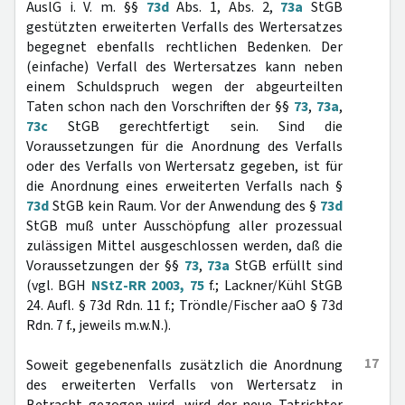
AuslG i. V. m. §§
73d
Abs. 1, Abs. 2,
73a
StGB
gestützten erweiterten Verfalls des Wertersatzes
begegnet ebenfalls rechtlichen Bedenken. Der
(einfache) Verfall des Wertersatzes kann neben
einem Schuldspruch wegen der abgeurteilten
Taten schon nach den Vorschriften der §§
73
,
73a
,
73c
StGB gerechtfertigt sein. Sind die
Voraussetzungen für die Anordnung des Verfalls
oder des Verfalls von Wertersatz gegeben, ist für
die Anordnung eines erweiterten Verfalls nach §
73d
StGB kein Raum. Vor der Anwendung des §
73d
StGB muß unter Ausschöpfung aller prozessual
zulässigen Mittel ausgeschlossen werden, daß die
Voraussetzungen der §§
73
,
73a
StGB erfüllt sind
(vgl. BGH
NStZ-RR 2003, 75
f.; Lackner/Kühl StGB
24. Aufl. § 73d Rdn. 11 f.; Tröndle/Fischer aaO § 73d
Rdn. 7 f., jeweils m.w.N.).
17
Soweit gegebenenfalls zusätzlich die Anordnung
des erweiterten Verfalls von Wertersatz in