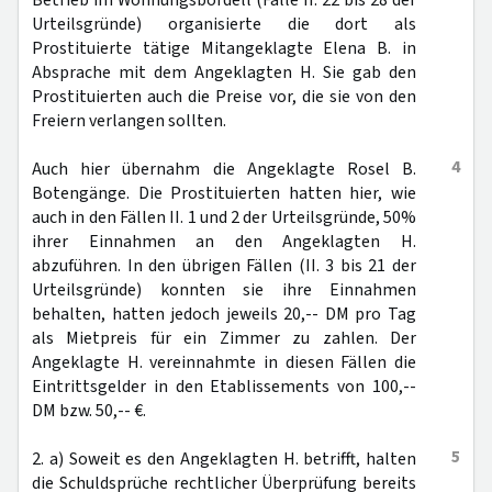
Betrieb im Wohnungsbordell (Fälle II. 22 bis 28 der
Urteilsgründe) organisierte die dort als
Prostituierte tätige Mitangeklagte Elena B. in
Absprache mit dem Angeklagten H. Sie gab den
Prostituierten auch die Preise vor, die sie von den
Freiern verlangen sollten.
4
Auch hier übernahm die Angeklagte Rosel B.
Botengänge. Die Prostituierten hatten hier, wie
auch in den Fällen II. 1 und 2 der Urteilsgründe, 50%
ihrer Einnahmen an den Angeklagten H.
abzuführen. In den übrigen Fällen (II. 3 bis 21 der
Urteilsgründe) konnten sie ihre Einnahmen
behalten, hatten jedoch jeweils 20,-- DM pro Tag
als Mietpreis für ein Zimmer zu zahlen. Der
Angeklagte H. vereinnahmte in diesen Fällen die
Eintrittsgelder in den Etablissements von 100,--
DM bzw. 50,-- €.
5
2. a) Soweit es den Angeklagten H. betrifft, halten
die Schuldsprüche rechtlicher Überprüfung bereits