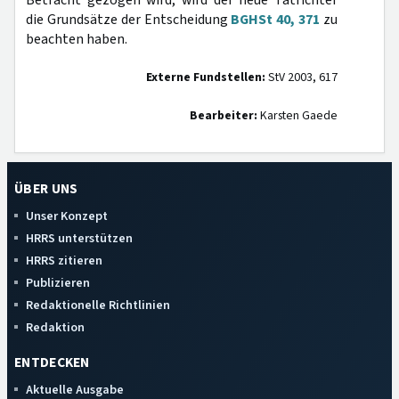
Betracht gezogen wird, wird der neue Tatrichter
die Grundsätze der Entscheidung
BGHSt 40, 371
zu
beachten haben.
Externe Fundstellen:
StV 2003, 617
Bearbeiter:
Karsten Gaede
ÜBER UNS
Unser Konzept
HRRS unterstützen
HRRS zitieren
Publizieren
Redaktionelle Richtlinien
Redaktion
ENTDECKEN
Aktuelle Ausgabe