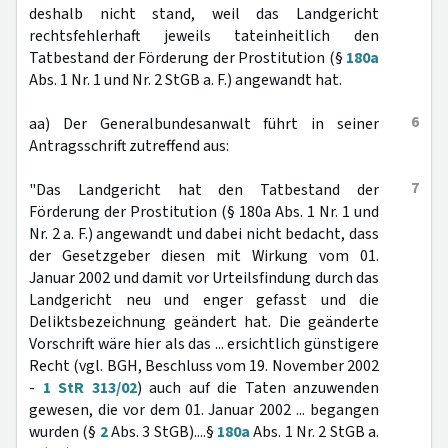
deshalb nicht stand, weil das Landgericht
rechtsfehlerhaft jeweils tateinheitlich den
Tatbestand der Förderung der Prostitution (§
180a
Abs. 1 Nr. 1 und Nr. 2 StGB a. F.) angewandt hat.
6
aa) Der Generalbundesanwalt führt in seiner
Antragsschrift zutreffend aus:
7
"Das Landgericht hat den Tatbestand der
Förderung der Prostitution (§ 180a Abs. 1 Nr. 1 und
Nr. 2 a. F.) angewandt und dabei nicht bedacht, dass
der Gesetzgeber diesen mit Wirkung vom 01.
Januar 2002 und damit vor Urteilsfindung durch das
Landgericht neu und enger gefasst und die
Deliktsbezeichnung geändert hat. Die geänderte
Vorschrift wäre hier als das ... ersichtlich günstigere
Recht (vgl. BGH, Beschluss vom 19. November 2002
-
1 StR 313/02
) auch auf die Taten anzuwenden
gewesen, die vor dem 01. Januar 2002 ... begangen
wurden (§
2
Abs. 3 StGB)....§
180a
Abs. 1 Nr. 2 StGB a.