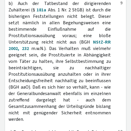
9
b) Auch der Tatbestand der dirigierenden
Zuhälterei (§
181a
Abs. 1 Nr. 2 StGB) ist durch die
bisherigen Feststellungen nicht belegt. Dieser
setzt nämlich in allen Begehungsweisen eine
bestimmende Einflußnahme auf die
Prostitutionsausübung voraus; eine bloße
Unterstützung reicht nicht aus (BGH
NStZ-RR
2002, 232
m.w.N.). Das Verhalten muß vielmehr
geeignet sein, die Prostituierte in Abhängigkeit
vom Täter zu halten, ihre Selbstbestimmung zu
beeinträchtigen, sie zu nachhaltiger
Prostitutionsausübung anzuhalten oder in ihrer
Entscheidungsfreiheit nachhaltig zu beeinflussen
(BGH aaO). Daß es sich hier so verhält, kann - wie
der Generalbundesanwalt ebenfalls im einzelnen
zutreffend dargelegt hat - auch dem
Gesamtzusammenhang der Urteilsgründe bislang
nicht mit genügender Sicherheit entnommen
werden.