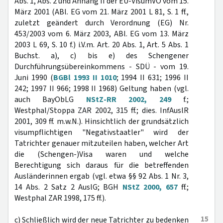
Abs. 1, Abs. 2 und Anhang II der EU-VisumVO vom 15.
März 2001 (ABl. EG vom 21. März 2001 L 81, S. 1 ff.,
zuletzt geändert durch Verordnung (EG) Nr.
453/2003 vom 6. März 2003, ABl. EG vom 13. März
2003 L 69, S. 10 f.) i.V.m. Art. 20 Abs. 1, Art. 5 Abs. 1
Buchst. a), c) bis e) des Schengener
Durchführungsübereinkommens - SDÜ - vom 19.
Juni 1990 (
BGBl 1993 II 1010
; 1994 II 631; 1996 II
242; 1997 II 966; 1998 II 1968) Geltung haben (vgl.
auch BayObLG
NStZ-RR 2002, 249
f.;
Westphal/Stoppa ZAR 2002, 315 ff.; dies. InfAuslR
2001, 309 ff. m.w.N.). Hinsichtlich der grundsätzlich
visumpflichtigen "Negativstaatler" wird der
Tatrichter genauer mitzuteilen haben, welcher Art
die (Schengen-)Visa waren und welche
Berechtigung sich daraus für die betreffenden
Ausländerinnen ergab (vgl. etwa §§ 92 Abs. 1 Nr. 3,
14 Abs. 2 Satz 2 AuslG; BGH
NStZ 2000, 657
ff.;
Westphal ZAR 1998, 175 ff.).
15
c) Schließlich wird der neue Tatrichter zu bedenken